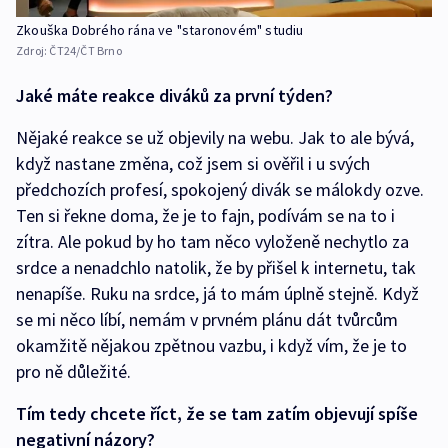
Zkouška Dobrého rána ve "staronovém" studiu
Zdroj:
ČT24/ČT Brno
Jaké máte reakce diváků za první týden?
Nějaké reakce se už objevily na webu. Jak to ale bývá,
když nastane změna, což jsem si ověřil i u svých
předchozích profesí, spokojený divák se málokdy ozve.
Ten si řekne doma, že je to fajn, podívám se na to i
zítra. Ale pokud by ho tam něco vyloženě nechytlo za
srdce a nenadchlo natolik, že by přišel k internetu, tak
nenapíše. Ruku na srdce, já to mám úplně stejně. Když
se mi něco líbí, nemám v prvném plánu dát tvůrcům
okamžitě nějakou zpětnou vazbu, i když vím, že je to
pro ně důležité.
Tím tedy chcete říct, že se tam zatím objevují spíše
negativní názory?