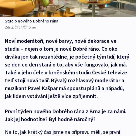
Studio nového Dobrého rána
Zdroj:
ČT24/ČT Brno
Noví moderátoři, nové barvy, nové dekorace ve
studiu – nejen o tom je nové Dobré ráno. Co oko
diváka jen tak nezahlédne, je početný tým lidí, který
se den co den stará o to, aby vše fungovalo, jak má.
Také v jeho čele v brněnském studiu České televize
teď stojí nová tvář. Bývalý rozhlasový moderátor a
muzikant Pavel Kašpar má spoustu plánů a nápadů,
jak lidem vstávání ještě více zpříjemnit.
První týden nového Dobrého rána z Brna je za námi.
Jak jej hodnotíte? Byl hodně náročný?
Na to, jak krátký čas jsme na přípravu měli, se první