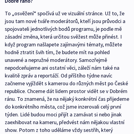
Dobré ráno?
To „osvěžení“ spočívá už ve vizuální stránce. Už to, že
jsou tam nové tváře moderátorů, kteří jsou průvodci a
spojovateli jednotlivých bodů programu, je podle mě
zásadní změna, která určitou svěžest může přinést. I
když program našlapete zajímavými tématy, můžete
hodně ztratit švih tím, že budete mít na pohled
unavené a nepružné moderátory. Samozřejmě
nepodceňujeme ani ostatní věci, záleží nám také na
kvalitě zpráv a reportáží. Od příštího týdne navíc
začneme vyjíždět s kamerou do různých měst po České
republice. Chceme dát lidem prostor vidět se v Dobrém
ránu. To znamená, že na nějaký konkrétní čas přijedeme
do konkrétního města, což jsme inzerovali celý první
týden. Lidé budou moci přijít a zamávat si nebo jinak
zaexhibovat na kameru, předvést nám nějakou vlastní
show. Potom z toho uděláme vždy sestřih, který