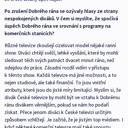
Po zrušení Dobrého rána se ozývaly hlasy ze strany
nespokojených diváků. V čem si myslíte, že spočívá
úspěch Dobrého rána ve srovnání s programy na
komerčních stanicích?
Různé televize zkoušejí cizelovat model nějaké ranní
show. Diváci chtějí svěží, lehké vysílání, které by mohli
sledovat těch svých patnáct dvacet minut ráno, než
odejdou do práce. Zásadní rozdíl vidím v přístupu
k těmto show. Každá televize má jiné možnosti, a to
nejen studiové, ale také finanční. To jsou vnitřní
atributy, které jsou do jisté míry limitující. Myslím si, že
divák České televize by mohl být ve vztahu k Dobrému
ránu divákem věrnějším, pokud se nám ho podaří
získat. Přece jenom diváci k České televizi určitým
způsobem vzhlížejí. Je zažité, že je jistým top médiem. I
když některé komerční televize mají také spoustu