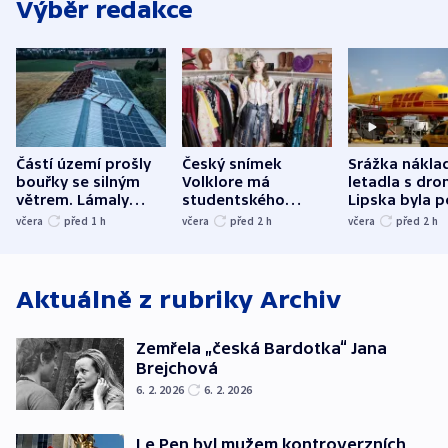
Výběr redakce
Částí území prošly
Český snímek
Srážka nákla
bouřky se silným
Volklore má
letadla s dr
větrem. Lámaly
studentského
Lipska byla p
stromy a poničily
Oscara, zabojuje o
německého mi
včera
před 1
h
včera
před 2
h
včera
před 2
h
střechu
cenu za krátký film
hybridní útok
Aktuálně z rubriky
Archiv
Zemřela „česká Bardotka“ Jana
Brejchová
6. 2. 2026
6. 2. 2026
Le Pen byl mužem kontroverzních