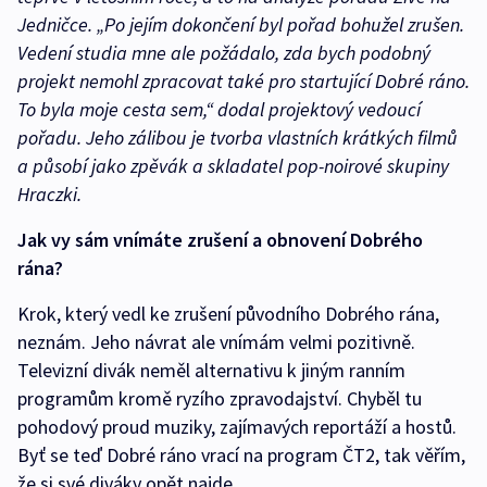
Jedničce. „Po jejím dokončení byl pořad bohužel zrušen.
Vedení studia mne ale požádalo, zda bych podobný
projekt nemohl zpracovat také pro startující Dobré ráno.
To byla moje cesta sem,“ dodal projektový vedoucí
pořadu. Jeho zálibou je tvorba vlastních krátkých filmů
a působí jako zpěvák a skladatel pop-noirové skupiny
Hraczki.
Jak vy sám vnímáte zrušení a obnovení Dobrého
rána?
Krok, který vedl ke zrušení původního Dobrého rána,
neznám. Jeho návrat ale vnímám velmi pozitivně.
Televizní divák neměl alternativu k jiným ranním
programům kromě ryzího zpravodajství. Chyběl tu
pohodový proud muziky, zajímavých reportáží a hostů.
Byť se teď Dobré ráno vrací na program ČT2, tak věřím,
že si své diváky opět najde.