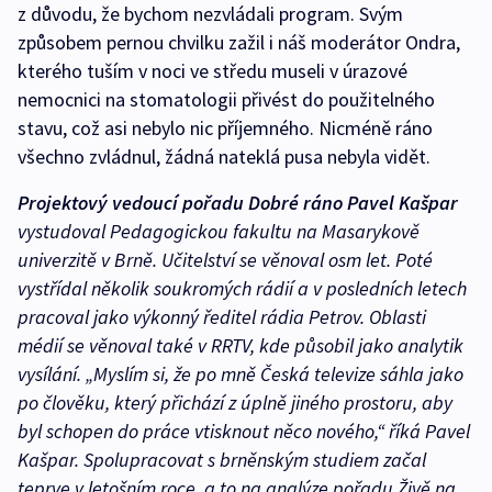
z důvodu, že bychom nezvládali program. Svým
způsobem pernou chvilku zažil i náš moderátor Ondra,
kterého tuším v noci ve středu museli v úrazové
nemocnici na stomatologii přivést do použitelného
stavu, což asi nebylo nic příjemného. Nicméně ráno
všechno zvládnul, žádná nateklá pusa nebyla vidět.
Projektový vedoucí pořadu Dobré ráno Pavel Kašpar
vystudoval Pedagogickou fakultu na Masarykově
univerzitě v Brně. Učitelství se věnoval osm let. Poté
vystřídal několik soukromých rádií a v posledních letech
pracoval jako výkonný ředitel rádia Petrov. Oblasti
médií se věnoval také v RRTV, kde působil jako analytik
vysílání. „Myslím si, že po mně Česká televize sáhla jako
po člověku, který přichází z úplně jiného prostoru, aby
byl schopen do práce vtisknout něco nového,“ říká Pavel
Kašpar. Spolupracovat s brněnským studiem začal
teprve v letošním roce, a to na analýze pořadu Živě na