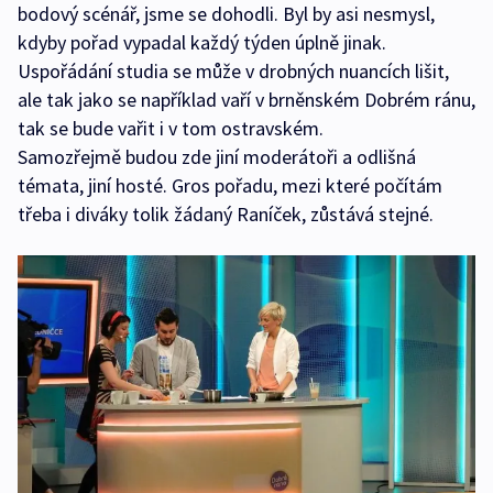
bodový scénář, jsme se dohodli. Byl by asi nesmysl,
kdyby pořad vypadal každý týden úplně jinak.
Uspořádání studia se může v drobných nuancích lišit,
ale tak jako se například vaří v brněnském Dobrém ránu,
tak se bude vařit i v tom ostravském.
Samozřejmě budou zde jiní moderátoři a odlišná
témata, jiní hosté. Gros pořadu, mezi které počítám
třeba i diváky tolik žádaný Raníček, zůstává stejné.