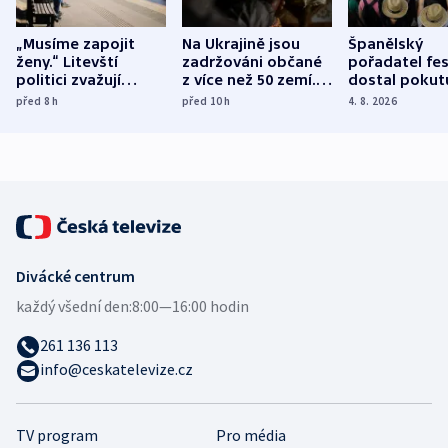
„Musíme zapojit
Na Ukrajině jsou
Španělský
ženy.“ Litevští
zadržováni občané
pořadatel fes
politici zvažují
z více než 50 zemí.
dostal pokut
dohodu o
Bojovali na straně
nekalé prakti
před 8
h
před 10
h
4. 8. 2026
demografii
Ruska
Divácké centrum
každý všední den:
8:00—16:00 hodin
261 136 113
info@ceskatelevize.cz
TV program
Pro média