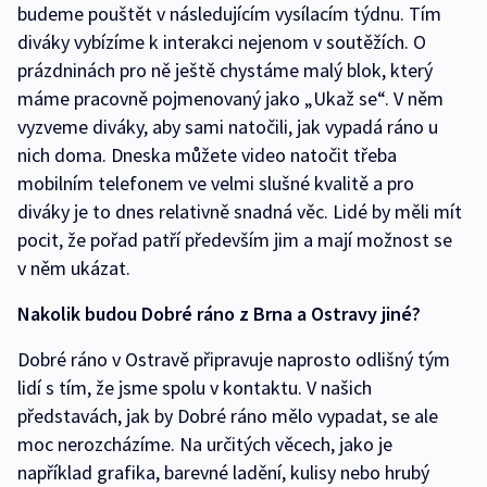
budeme pouštět v následujícím vysílacím týdnu. Tím
diváky vybízíme k interakci nejenom v soutěžích. O
prázdninách pro ně ještě chystáme malý blok, který
máme pracovně pojmenovaný jako „Ukaž se“. V něm
vyzveme diváky, aby sami natočili, jak vypadá ráno u
nich doma. Dneska můžete video natočit třeba
mobilním telefonem ve velmi slušné kvalitě a pro
diváky je to dnes relativně snadná věc. Lidé by měli mít
pocit, že pořad patří především jim a mají možnost se
v něm ukázat.
Nakolik budou Dobré ráno z Brna a Ostravy jiné?
Dobré ráno v Ostravě připravuje naprosto odlišný tým
lidí s tím, že jsme spolu v kontaktu. V našich
představách, jak by Dobré ráno mělo vypadat, se ale
moc nerozcházíme. Na určitých věcech, jako je
například grafika, barevné ladění, kulisy nebo hrubý