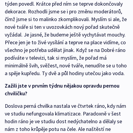
týden povedl. Krátce před ním se teprve dokončovaly
dekorace. Rozhodli jsme se i pro změnu moderátorů,
čímž jsme si to malinko zkomplikovali. Myslím si ale, že
nové tváře si ten v uvozovkách nový pořad skutečně
vyžádal. Je jasné, že budeme ještě vychytávat mouchy.
Přece jen je to živé vysílání a teprve na place vidíme, co
všechno je potřeba udělat jinak. Když se na Dobré ráno
podíváte v televizi, tak si myslím, že pořad má
minimálně švih, svěžest, nové tváře, nenudíte se u toho
a spěje kupředu. Ty dvě a půl hodiny utečou jako voda.
Zažili jste v prvním týdnu nějakou opravdu pernou
chviličku?
Doslova perná chvilka nastala ve čtvrtek ráno, kdy nám
ve studiu nefungovala klimatizace. Paradoxně v šest
hodin ráno je ve studiu dost nedýchatelno a dělaly se
nám z toho krůpěje potu na čele. Ale naštěstí ne