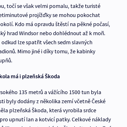
ybu, točí se však velmi pomalu, takže turisté
icetiminutové projížďky se mohou pokochat
okolí. Kdo má opravdu štěstí na pěkné počasí,
ský hrad Windsor nebo dohlédnout až k moři.
 odkud lze spatřit všech sedm slavných
dionů. Mimo jiné i díky tomu, že kabinky
upňů.
 kola má i plzeňská Škoda
ysokého 135 metrů a vážícího 1500 tun byla
ti byly dodány z několika zemí včetně České
ěla plzeňská Škoda, která vyrobila srdce
pro upnutí lan a kotvicí patky. Celkové náklady