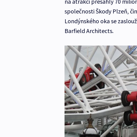
na atrakci přesáhly 70 milio
společnosti Škody Plzeň, čini
Londýnského oka se zaslouži
Barfield Architects.