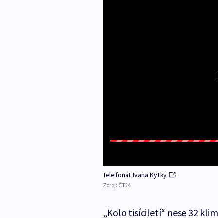
Telefonát Ivana Kytky
Zdroj:
ČT24
„Kolo tisíciletí“ nese 32 kl