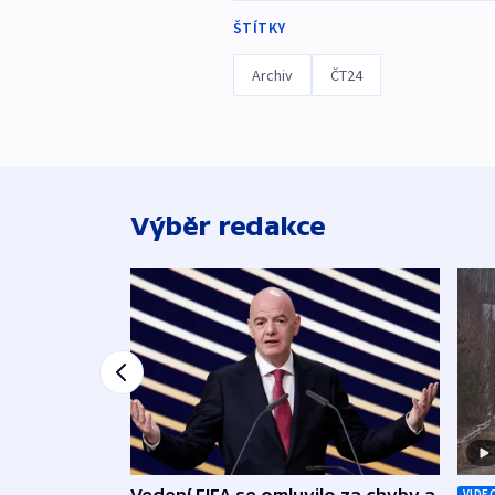
ŠTÍTKY
Archiv
ČT24
Výběr redakce
Vedení FIFA se omluvilo za chyby a
VIDE