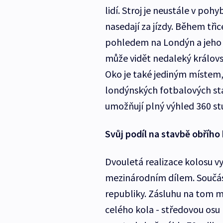
lidí. Stroj je neustále v poh
nasedají za jízdy. Během tř
pohledem na Londýn a jeho 
může vidět nedaleký králov
Oko je také jediným místem,
londýnských fotbalových sta
umožňují plný výhled 360 st
Svůj podíl na stavbě obřího
Dvouletá realizace kolosu v
mezinárodním dílem. Součás
republiky. Zásluhu na tom m
celého kola - středovou osu 