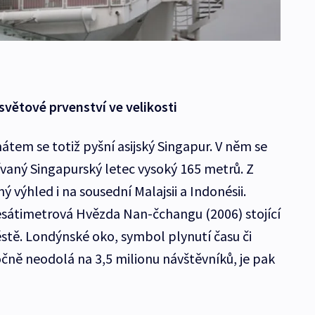
světové prvenství ve velikosti
mátem se totiž pyšní asijský Singapur. V něm se
ívaný Singapurský letec vysoký 165 metrů. Z
 výhled i na sousední Malajsii a Indonésii.
esátimetrová Hvězda Nan-čchangu (2006) stojící
tě. Londýnské oko, symbol plynutí času či
čně neodolá na 3,5 milionu návštěvníků, je pak