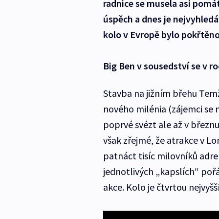
radnice se musela asi pomát
úspěch a dnes je nejvyhledáv
kolo v Evropě bylo pokřtěno
Big Ben v sousedství se v r
Stavba na jižním břehu Tem
nového milénia (zájemci se
poprvé svézt ale až v březn
však zřejmé, že atrakce v Lo
patnáct tisíc milovníků adr
jednotlivých „kapslích“ po
akce. Kolo je čtvrtou nejvyš