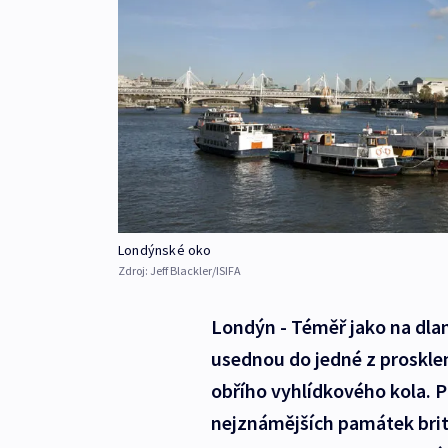
Londýnské oko
Zdroj:
Jeff Blackler/ISIFA
Londýn - Téměř jako na dla
usednou do jedné z proskl
obřího vyhlídkového kola. 
nejznámějších památek brit