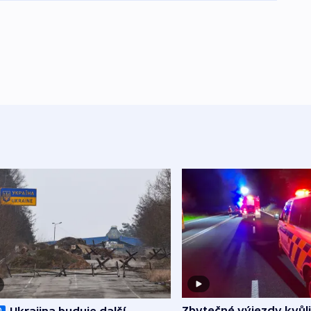
Zbytečné výjezdy kvůli
Ukrajina buduje další
O