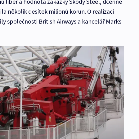
nů liber a hodnota zakázky Škody Steel, dceřiné
la několik desítek milionů korun. O realizaci
ly společnosti British Airways a kancelář Marks