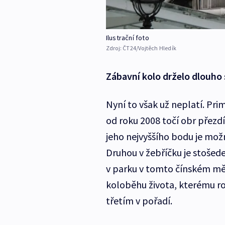
Ilustrační foto
Zdroj:
ČT24/Vojtěch Hledík
Zábavní kolo drželo dlouho 
Nyní to však už neplatí. Pri
od roku 2008 točí obr přezd
jeho nejvyššího bodu je možný
Druhou v žebříčku je stošed
v parku v tomto čínském měs
koloběhu života, kterému ro
třetím v pořadí.