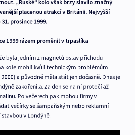
nout. „Ruské“ kolo však brzy slavilo značný
anější placenou atrakcí v Británii. Nejvyšší
 31. prosince 1999.
oce 1999 rázem proměnil v trpaslíka
že byla jedním z magnetů oslav příchodu
 na kole mohli kvůli technickým problémům
u 2000) a původně měla stát jen dočasně. Dnes je
ndýně zakořenila. Za den se na ní protočí až
enalinu. Po večerech pak mohou firmy v
řádat večírky se šampaňským nebo reklamní
ší stavbou v Londýně.