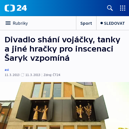
Sport
SLEDOVAT
Rubriky
Divadlo shání vojáčky, tanky
a jiné hračky pro inscenaci
Šaryk vzpomíná
asi
11. 3. 2013
11. 3. 2013
|
Zdroj:
ČT24