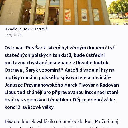
Divadlo loutek v Ostravě
Zdroj:
ČT24
Ostrava - Pes Šarik, který byl věrným druhem čtyř
statečných polských tankistů, bude ústřední
postavou chystané inscenace v Divadle loutek
Ostrava „Šaryk vzpomíná“. Autoři divadelní hry na
motivy románu polského spisovatele a novináře
Janusze Przymanowského Marek Pivovar a Radovan
Lipus teď shánějí pro připravovanou inscenaci staré
hračky s vojenskou tématikou. Děj se odehrává ke
konci 2. světové války.
Divadlo loutek vyhlásilo na hračky sbírku. „Možná mají