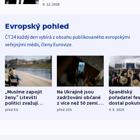
9. 12. 2018
Evropský pohled
ČT24 každý den vybírá z obsahu publikovaného evropskými
veřejnými médii, členy Eurovize.
„Musíme zapojit
Na Ukrajině jsou
Španělský
ženy.“ Litevští
zadržováni občané
pořadatel fes
politici zvažují
z více než 50 zemí.
dostal pokut
dohodu o
Bojovali na straně
nekalé prakti
před 8
h
před 10
h
4. 8. 2026
demografii
Ruska