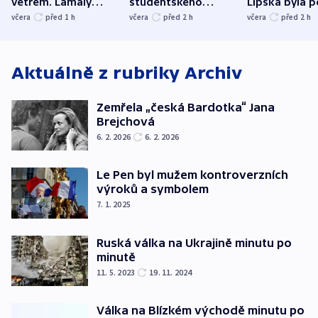
větrem. Lámaly
studentského
Lipska byla p
stromy a poničily
Oscara, zabojuje o
německého mi
včera
před 1
h
včera
před 2
h
včera
před 2
h
střechu
cenu za krátký film
hybridní útok
Aktuálně z rubriky
Archiv
Zemřela „česká Bardotka“ Jana
Brejchová
6. 2. 2026
6. 2. 2026
Le Pen byl mužem kontroverzních
výroků a symbolem
7. 1. 2025
Ruská válka na Ukrajině minutu po
minutě
11. 5. 2023
19. 11. 2024
Válka na Blízkém východě minutu po