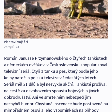
Plastoví vojáčci
Zdroj:
ČT24
Román Janusze Przymanowského o čtyřech tankistech
a německém ovčákovi v Československu zpopularizoval
televizní seriál Čtyři z tanku a pes, který podle jeho
knihy natočila polská televize v šedesátých letech.
Seriál měl 21 dílů a byl nezvykle akční. Tankisté prožívali
na cestě za osvobozením spoustu bojových a jiných
dobrodružství. Ani ve smrtelném nebezpečí jim
nechyběl humor. Chystaná inscenace bude postavená na
mimořádném psovi a jeho vzpomínkách na příhody