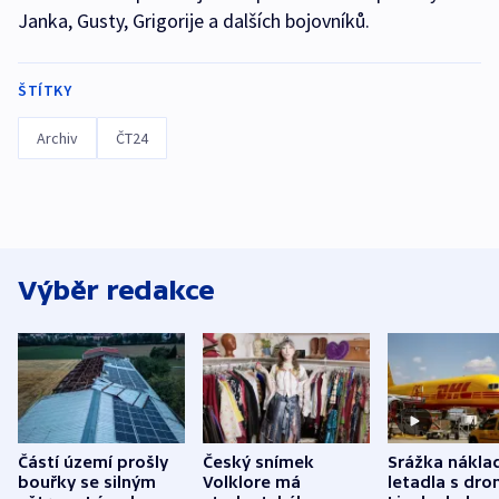
Janka, Gusty, Grigorije a dalších bojovníků.
ŠTÍTKY
Archiv
ČT24
Výběr redakce
Částí území prošly
Český snímek
Srážka nákla
bouřky se silným
Volklore má
letadla s dr