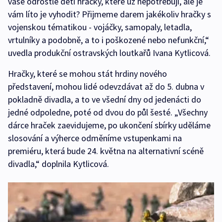
vaše odrostlé děti hračky, které už nepotřebují, ale je
vám líto je vyhodit? Přijmeme darem jakékoliv hračky s
vojenskou tématikou - vojáčky, samopaly, letadla,
vrtulníky a podobně, a to i poškozené nebo nefunkční,“
uvedla produkční ostravských loutkařů Ivana Kytlicová.
Hračky, které se mohou stát hrdiny nového
představení, mohou lidé odevzdávat až do 5. dubna v
pokladně divadla, a to ve všední dny od jedenácti do
jedné odpoledne, poté od dvou do půl šesté. „Všechny
dárce hraček zaevidujeme, po ukončení sbírky uděláme
slosování a výherce odměníme vstupenkami na
premiéru, která bude 24. května na alternativní scéně
divadla,“ doplnila Kytlicová.