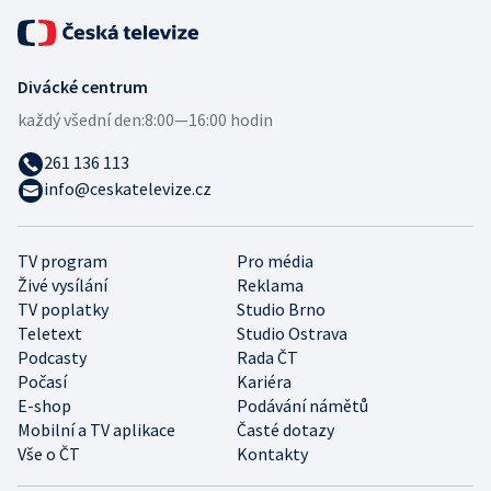
Divácké centrum
každý všední den:
8:00—16:00 hodin
261 136 113
info@ceskatelevize.cz
TV program
Pro média
Živé vysílání
Reklama
TV poplatky
Studio Brno
Teletext
Studio Ostrava
Podcasty
Rada ČT
Počasí
Kariéra
E-shop
Podávání námětů
Mobilní a TV aplikace
Časté dotazy
Vše o ČT
Kontakty