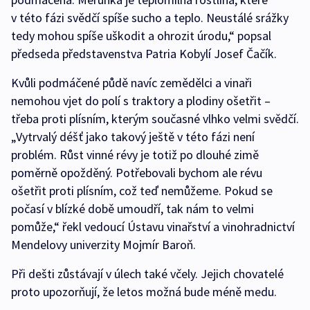
v této fázi svědčí spíše sucho a teplo. Neustálé srážky
tedy mohou spíše uškodit a ohrozit úrodu,“ popsal
předseda představenstva Patria Kobylí Josef Čačík.
Kvůli podmáčené půdě navíc zemědělci a vinaři
nemohou vjet do polí s traktory a plodiny ošetřit –
třeba proti plísním, kterým současné vlhko velmi svědčí.
„Vytrvalý déšť jako takový ještě v této fázi není
problém. Růst vinné révy je totiž po dlouhé zimě
poměrně opožděný. Potřebovali bychom ale révu
ošetřit proti plísním, což teď nemůžeme. Pokud se
počasí v blízké době umoudří, tak nám to velmi
pomůže,“ řekl vedoucí Ústavu vinařství a vinohradnictví
Mendelovy univerzity Mojmír Baroň.
Při dešti zůstávají v úlech také včely. Jejich chovatelé
proto upozorňují, že letos možná bude méně medu.