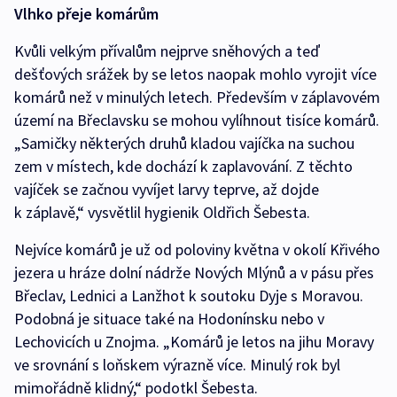
Vlhko přeje komárům
Kvůli velkým přívalům nejprve sněhových a teď
dešťových srážek by se letos naopak mohlo vyrojit více
komárů než v minulých letech. Především v záplavovém
území na Břeclavsku se mohou vylíhnout tisíce komárů.
„Samičky některých druhů kladou vajíčka na suchou
zem v místech, kde dochází k zaplavování. Z těchto
vajíček se začnou vyvíjet larvy teprve, až dojde
k záplavě,“ vysvětlil hygienik Oldřich Šebesta.
Nejvíce komárů je už od poloviny května v okolí Křivého
jezera u hráze dolní nádrže Nových Mlýnů a v pásu přes
Břeclav, Lednici a Lanžhot k soutoku Dyje s Moravou.
Podobná je situace také na Hodonínsku nebo v
Lechovicích u Znojma. „Komárů je letos na jihu Moravy
ve srovnání s loňskem výrazně více. Minulý rok byl
mimořádně klidný,“ podotkl Šebesta.