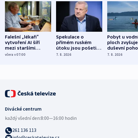
Falešní „lékaři“
Spekulace o
Pobyt u vodn
vytvoření AI šíří
přímém ruském
ploch zvyšuje
mezi staršími
útoku jsou pošetilé,
duševní poho
Poláky nebezpečné
míní estonský
ukázala
včera v 07:00
7. 8. 2026
7. 8. 2026
zdravotní rady
bezpečnostní
mezinárodní 
expert
Divácké centrum
každý všední den:
8:00—16:00 hodin
261 136 113
info@ceskatelevize.cz