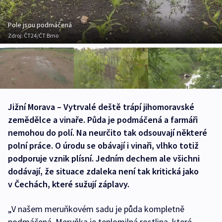
Pole jsou podmáčená
Zdroj:
ČT24/ČT Brno
Jižní Morava – Vytrvalé deště trápí jihomoravské
zemědělce a vinaře. Půda je podmáčená a farmáři
nemohou do polí. Na neurčito tak odsouvají některé
polní práce. O úrodu se obávají i vinaři, vlhko totiž
podporuje vznik plísní. Jedním dechem ale všichni
dodávají, že situace zdaleka není tak kritická jako
v Čechách, které sužují záplavy.
„V našem meruňkovém sadu je půda kompletně
podmáčená. Meruňka je teplomilná rostlina, které