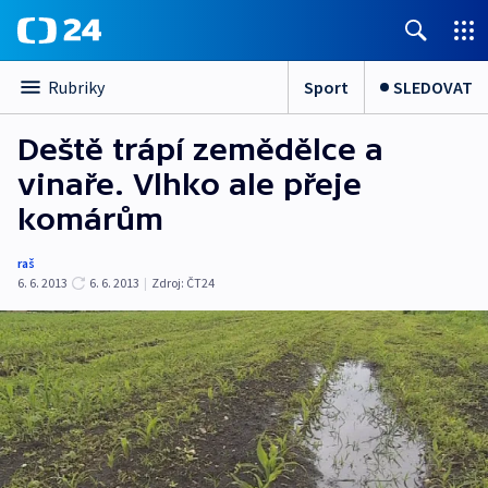
Sport
SLEDOVAT
Rubriky
Deště trápí zemědělce a
vinaře. Vlhko ale přeje
komárům
raš
6. 6. 2013
6. 6. 2013
|
Zdroj:
ČT24