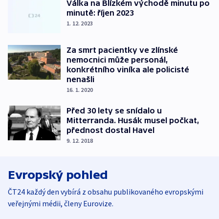
Válka na Blízkém východě minutu po
minutě: říjen 2023
1. 12. 2023
Za smrt pacientky ve zlínské
nemocnici může personál,
konkrétního viníka ale policisté
nenašli
16. 1. 2020
Před 30 lety se snídalo u
Mitterranda. Husák musel počkat,
přednost dostal Havel
9. 12. 2018
Evropský pohled
ČT24 každý den vybírá z obsahu publikovaného evropskými
veřejnými médii, členy Eurovize.