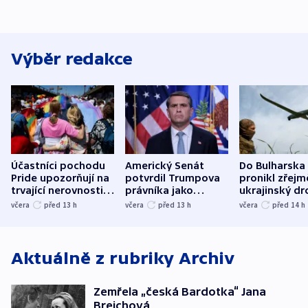
Výběr redakce
Účastníci pochodu
Americký Senát
Do Bulharska
Pride upozorňují na
potvrdil Trumpova
pronikl zřejm
trvající nerovnosti i
právníka jako
ukrajinský dr
společenskou
ministra
explodoval k
včera
před 13
h
včera
před 13
h
včera
před 14
h
atmosféru
spravedlnosti
od plynovod
Aktuálně z rubriky
Archiv
Zemřela „česká Bardotka“ Jana
Brejchová