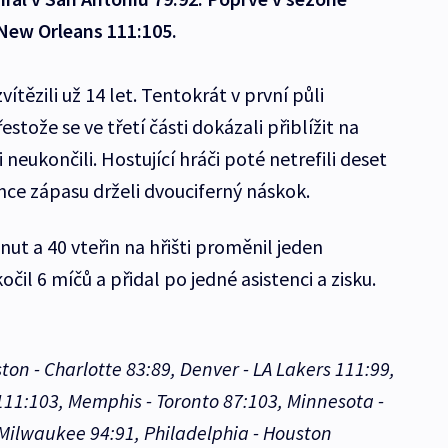
 New Orleans 111:105.
tězili už 14 let. Tentokrát v první půli
estože se ve třetí části dokázali přiblížit na
 neukončili. Hostující hráči poté netrefili deset
once zápasu drželi dvouciferný náskok.
ut a 40 vteřin na hřišti proměnil jeden
očil 6 míčů a přidal po jedné asistenci a zisku.
ton - Charlotte 83:89, Denver - LA Lakers 111:99,
111:103, Memphis - Toronto 87:103, Minnesota -
 Milwaukee 94:91, Philadelphia - Houston