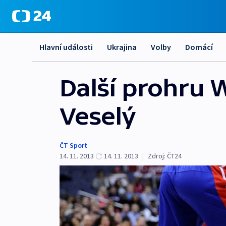
Hlavní události
Ukrajina
Volby
Domácí
Další prohru 
Veselý
ČT Sport
14. 11. 2013
14. 11. 2013
|
Zdroj:
ČT24