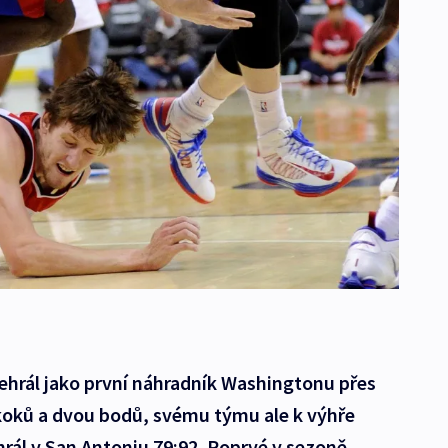
ehrál jako první náhradník Washingtonu přes
skoků a dvou bodů, svému týmu ale k výhře
ál v San Antoniu 79:92. Poprvé v sezoně