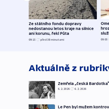
Ome
Ze státního fondu dopravy
hroz
nedostanou letos kraje na silnice
slu
ani korunu, řekl Půta
09:05
09:15
před 38
minutami
Aktuálně z rubri
Zemřela „česká Bardotka“
6. 2. 2026
6. 2. 2026
Le Pen byl mužem kontro