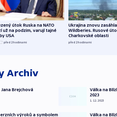
zený útok Ruska na NATO
Ukrajina znovu zasáhla
í už na podzim, varují tajné
Wildberies. Rusové útoč
žby USA
Charkovské oblasti
před 2
hodinami
před 2
hodinami
ky
Archiv
 Jana Brejchová
Válka na Blí
2023
1. 12. 2023
verzních výroků a symbolem
Válka na Blí