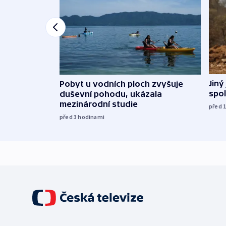
Jiný
Pobyt u vodních ploch zvyšuje
spol
duševní pohodu, ukázala
mezinárodní studie
před 
před 3
hodinami