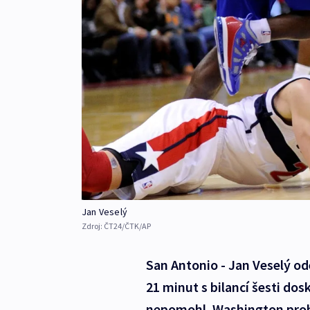
Jan Veselý
Zdroj:
ČT24/ČTK/AP
San Antonio - Jan Veselý od
21 minut s bilancí šesti do
nepomohl. Washington prohr