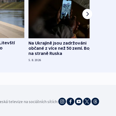
Litevští
Na Ukrajině jsou zadržováni
Španě
 o
občané z více než 50 zemí. Bojovali
dosta
na straně Ruska
4. 8. 20
5. 8. 2026
eská televize na sociálních sítích: