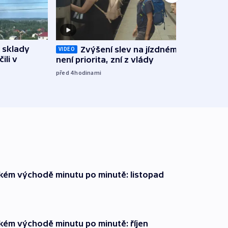
 sklady
Zvýšení slev na jízdném teď
Opil
VIDEO
ili v
není priorita, zní z vlády
vozid
stře
před 4
hodinami
před 5
zkém východě minutu po minutě: listopad
zkém východě minutu po minutě: říjen