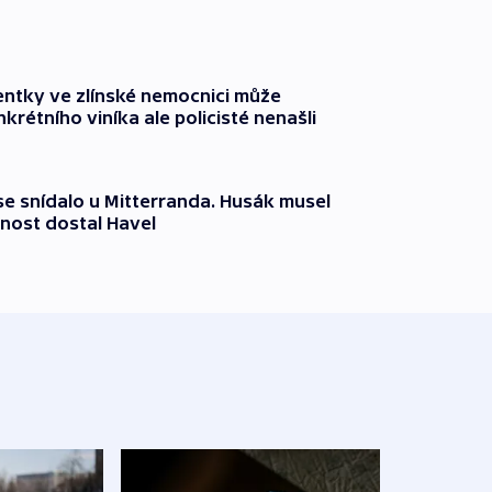
entky ve zlínské nemocnici může
krétního viníka ale policisté nenašli
 se snídalo u Mitterranda. Husák musel
nost dostal Havel