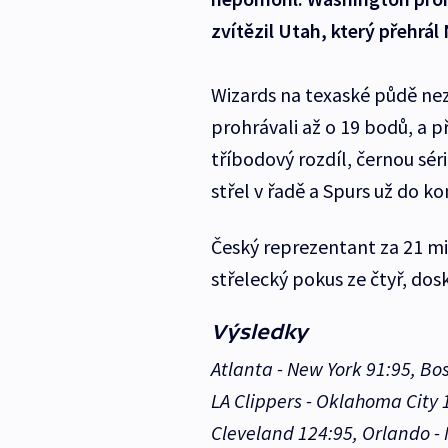
zvítězil Utah, který přehrál
Wizards na texaské půdě nezví
prohrávali až o 19 bodů, a př
tříbodový rozdíl, černou sérii
střel v řadě a Spurs už do k
Český reprezentant za 21 min
střelecký pokus ze čtyř, dosk
Výsledky
Atlanta - New York 91:95, Bos
LA Clippers - Oklahoma City 
Cleveland 124:95, Orlando -