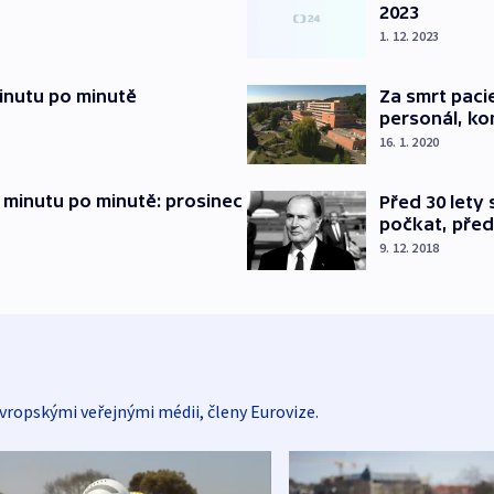
2023
1. 12. 2023
inutu po minutě
Za smrt paci
personál, kon
16. 1. 2020
 minutu po minutě: prosinec
Před 30 lety
počkat, před
9. 12. 2018
vropskými veřejnými médii, členy Eurovize.