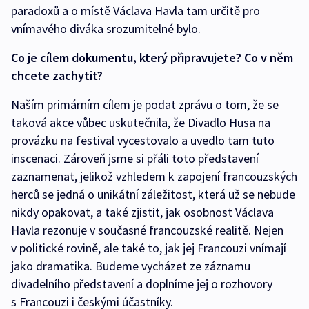
paradoxů a o místě Václava Havla tam určitě pro
vnímavého diváka srozumitelné bylo.
Co je cílem dokumentu, který připravujete? Co v něm
chcete zachytit?
Naším primárním cílem je podat zprávu o tom, že se
taková akce vůbec uskutečnila, že Divadlo Husa na
provázku na festival vycestovalo a uvedlo tam tuto
inscenaci. Zároveň jsme si přáli toto představení
zaznamenat, jelikož vzhledem k zapojení francouzských
herců se jedná o unikátní záležitost, která už se nebude
nikdy opakovat, a také zjistit, jak osobnost Václava
Havla rezonuje v současné francouzské realitě. Nejen
v politické rovině, ale také to, jak jej Francouzi vnímají
jako dramatika. Budeme vycházet ze záznamu
divadelního představení a doplníme jej o rozhovory
s Francouzi i českými účastníky.