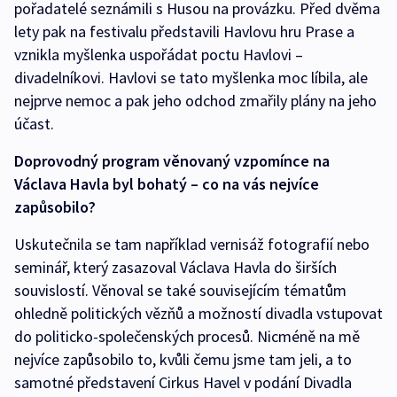
pořadatelé seznámili s Husou na provázku. Před dvěma
lety pak na festivalu představili Havlovu hru Prase a
vznikla myšlenka uspořádat poctu Havlovi –
divadelníkovi. Havlovi se tato myšlenka moc líbila, ale
nejprve nemoc a pak jeho odchod zmařily plány na jeho
účast.
Doprovodný program věnovaný vzpomínce na
Václava Havla byl bohatý – co na vás nejvíce
zapůsobilo?
Uskutečnila se tam například vernisáž fotografií nebo
seminář, který zasazoval Václava Havla do širších
souvislostí. Věnoval se také souvisejícím tématům
ohledně politických vězňů a možností divadla vstupovat
do politicko-společenských procesů. Nicméně na mě
nejvíce zapůsobilo to, kvůli čemu jsme tam jeli, a to
samotné představení Cirkus Havel v podání Divadla