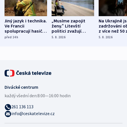
Jiný jazyk i technika.
„Musíme zapojit
Na Ukrajině j
Ve Francii
ženy.“ Litevští
zadržováni o
spolupracují hasiči z
politici zvažují
z více než 50 
různých zemí
dohodu o
Bojovali na s
před 14
h
5. 8. 2026
5. 8. 2026
demografii
Ruska
Divácké centrum
každý všední den:
8:00—16:00 hodin
261 136 113
info@ceskatelevize.cz