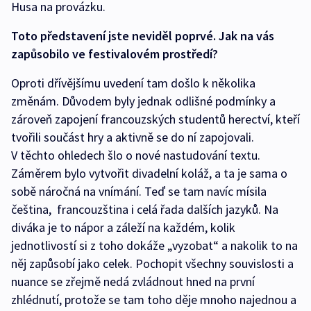
Husa na provázku.
Toto představení jste neviděl poprvé. Jak na vás
zapůsobilo ve festivalovém prostředí?
Oproti dřívějšímu uvedení tam došlo k několika
změnám. Důvodem byly jednak odlišné podmínky a
zároveň zapojení francouzských studentů herectví, kteří
tvořili součást hry a aktivně se do ní zapojovali.
V těchto ohledech šlo o nové nastudování textu.
Záměrem bylo vytvořit divadelní koláž, a ta je sama o
sobě náročná na vnímání. Teď se tam navíc mísila
čeština, francouzština i celá řada dalších jazyků. Na
diváka je to nápor a záleží na každém, kolik
jednotlivostí si z toho dokáže „vyzobat“ a nakolik to na
něj zapůsobí jako celek. Pochopit všechny souvislosti a
nuance se zřejmě nedá zvládnout hned na první
zhlédnutí, protože se tam toho děje mnoho najednou a