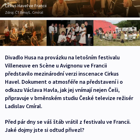
Cirkus Havel ve Francii
Zdroj:
ČT Brno/L. Cmíral
Divadlo Husa na provázku na letošním festivalu
Villeneuve en Scène u Avignonu ve Francii
představilo mezinárodní verzi inscenace Cirkus
Havel. Dokument o atmosféře na představení i o
odkazu Václava Havla, jak jej vnímají nejen Češi,
připravuje v brněnském studiu České televize režisér
Ladislav Cmíral.
Před pár dny se váš štáb vrátil z festivalu ve Francii.
Jaké dojmy jste si odtud přivezl?