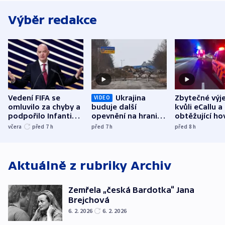
Výběr redakce
Vedení FIFA se
Ukrajina
Zbytečné výj
VIDEO
omluvilo za chyby a
buduje další
kvůli eCallu a
podpořilo Infantina.
opevnění na hranici
obtěžující ho
UEFA trvá na
s Běloruskem
zdržují záchr
včera
před 7
h
před 7
h
před 8
h
bojkotu
Aktuálně z rubriky
Archiv
Zemřela „česká Bardotka“ Jana
Brejchová
6. 2. 2026
6. 2. 2026