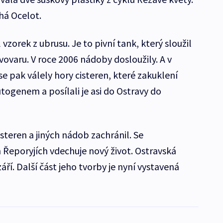
há Ocelot.
vzorek z ubrusu. Je to pivní tank, který sloužil
varu. V roce 2006 nádoby dosloužily. A v
e pak válely hory cisteren, které zakuklení
utogenem a posílali je asi do Ostravy do
steren a jiných nádob zachránil. Se
Řeporyjích vdechuje nový život. Ostravská
ří. Další část jeho tvorby je nyní vystavená