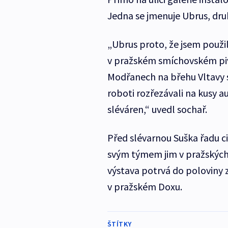
Jedna se jmenuje Ubrus, dru
„Ubrus proto, že jsem použil 
v pražském smíchovském pivo
Modřanech na břehu Vltavy s
roboti rozřezávali na kusy a
sléváren,“ uvedl sochař.
Před slévarnou Suška řadu ci
svým týmem jim v pražských 
výstava potrvá do poloviny zá
v pražském Doxu.
ŠTÍTKY