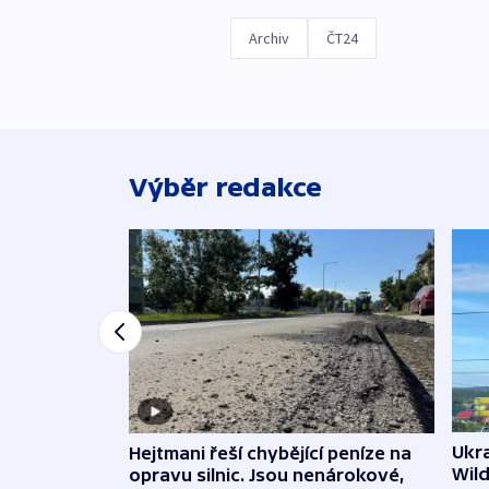
Archiv
ČT24
Výběr redakce
Ukra
Hejtmani řeší chybějící peníze na
Wild
opravu silnic. Jsou nenárokové,