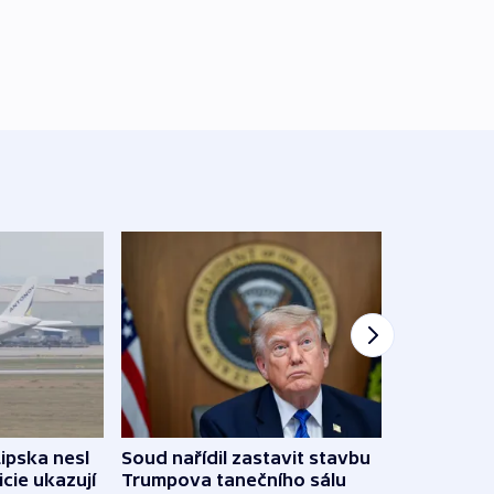
Lipska nesl
Soud nařídil zastavit stavbu
Žido
icie ukazují
Trumpova tanečního sálu
břehu