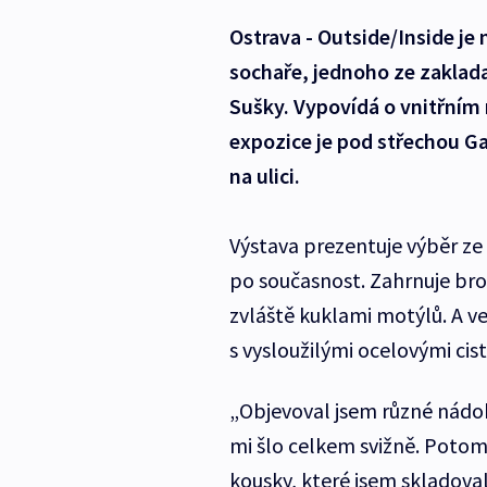
Ostrava - Outside/Inside j
sochaře, jednoho ze zaklad
Sušky. Vypovídá o vnitřním 
expozice je pod střechou Ga
na ulici.
Výstava prezentuje výběr ze
po současnost. Zahrnuje bro
zvláště kuklami motýlů. A ve
s vysloužilými ocelovými cis
„Objevoval jsem různé nádoby
mi šlo celkem svižně. Potom
kousky, které jsem skladova