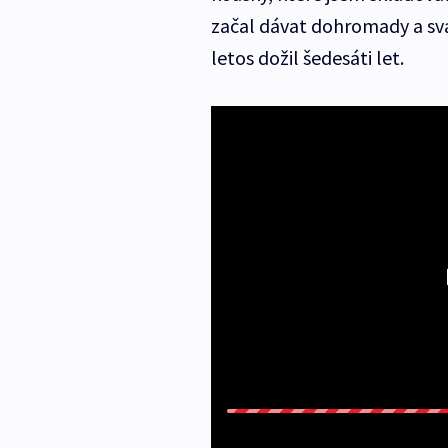
začal dávat dohromady a svař
letos dožil šedesáti let.