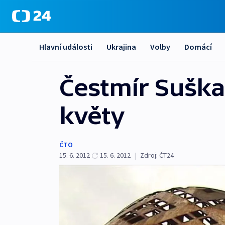
Hlavní události
Ukrajina
Volby
Domácí
Čestmír Suška
květy
ČTO
15. 6. 2012
15. 6. 2012
|
Zdroj:
ČT24