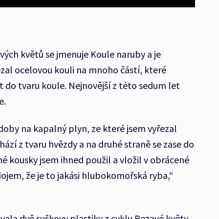
vých květů se jmenuje Koule naruby a je
ezal ocelovou kouli na mnoho částí, které
ět do tvaru koule. Nejnovější z této sedum let
e.
doby na kapalný plyn, ze které jsem vyřezal
hází z tvaru hvězdy a na druhé straně se zase do
né kousky jsem ihned použil a vložil v obrácené
 dojem, že je to jakási hlubokomořská ryba,“
ovala dvě suškovy plastiky z cyklu Rezavé květy.