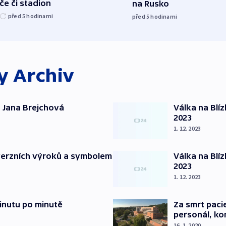
če či stadion
na Rusko
před 5
hodinami
před 5
hodinami
ky
Archiv
 Jana Brejchová
Válka na Blí
2023
1. 12. 2023
verzních výroků a symbolem
Válka na Blí
2023
1. 12. 2023
inutu po minutě
Za smrt paci
personál, kon
16. 1. 2020