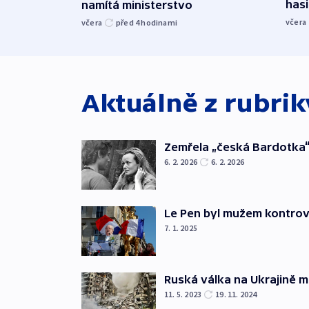
hasi
namítá ministerstvo
včera
včera
před 4
hodinami
Aktuálně z rubri
Zemřela „česká Bardotka“
6. 2. 2026
6. 2. 2026
Le Pen byl mužem kontro
7. 1. 2025
Ruská válka na Ukrajině m
11. 5. 2023
19. 11. 2024