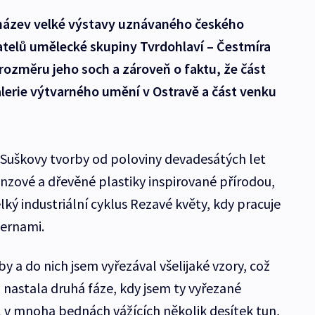
e název velké výstavy uznávaného českého
atelů umělecké skupiny Tvrdohlaví – Čestmíra
rozměru jeho soch a zároveň o faktu, že část
lerie výtvarného umění v Ostravě a část venku
 Suškovy tvorby od poloviny devadesátých let
nzové a dřevěné plastiky inspirované přírodou,
lký industriální cyklus Rezavé květy, kdy pracuje
ternami.
 a do nich jsem vyřezával všelijaké vzory, což
 nastala druhá fáze, kdy jsem ty vyřezané
l v mnoha bednách vážících několik desítek tun,