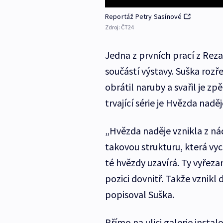
Reportáž Petry Sasínové
Zdroj:
ČT24
Jedna z prvních prací z Reza
součástí výstavy. Suška rozř
obrátil naruby a svařil je zp
trvající série je Hvězda naděj
„Hvězda naděje vznikla z ná
takovou strukturu, která vyc
té hvězdy uzavírá. Ty vyřeza
pozici dovnitř. Takže vznikl
popisoval Suška.
Přímo na ulici galerie instal