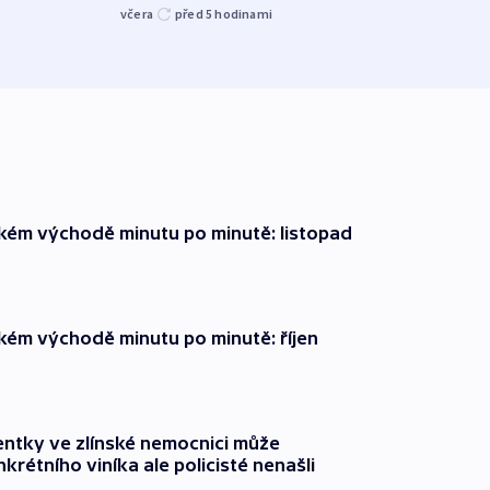
kriti
včera
před 5
hodinami
před 5
zkém východě minutu po minutě: listopad
zkém východě minutu po minutě: říjen
entky ve zlínské nemocnici může
krétního viníka ale policisté nenašli