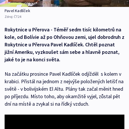
Pavel Kadlíček
Zdroj:
ČT24
Rokytnice u Přerova - Téměř sedm tisíc kilometrů na
kole, od Bolívie až po Ohňovou zemi, ujel dobrodruh z
Rokytnice u Přerova Pavel Kadlíček. Chtěl poznat
jižní Ameriku, vyzkoušet sám sebe a hlavně poznat,
jaké to je na konci světa.
Na začátku prosince Pavel Kadlíček odjížděl s kolem v
krabici. Přistál na jednom z nejvýše položených letišť na
světě - v bolivijském El Altu. Plány tak začal měnit hned
po příjezdu. Místo toho, aby okamžitě vyjel, zůstal pět
dní na místě a zvykal si na řídký vzduch.