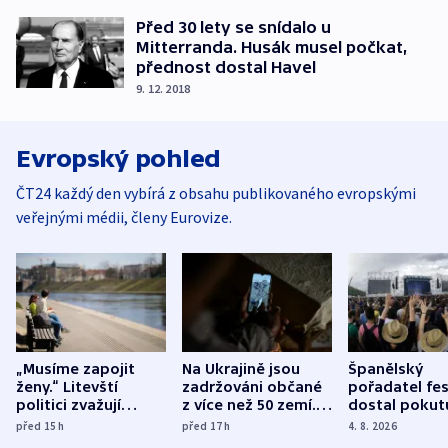
Před 30 lety se snídalo u
Mitterranda. Husák musel počkat,
přednost dostal Havel
9. 12. 2018
Evropský pohled
ČT24 každý den vybírá z obsahu publikovaného evropskými
veřejnými médii, členy Eurovize.
„Musíme zapojit
Na Ukrajině jsou
Španělský
ženy.“ Litevští
zadržováni občané
pořadatel fes
politici zvažují
z více než 50 zemí.
dostal pokut
dohodu o
Bojovali na straně
nekalé prakti
před 15
h
před 17
h
4. 8. 2026
demografii
Ruska