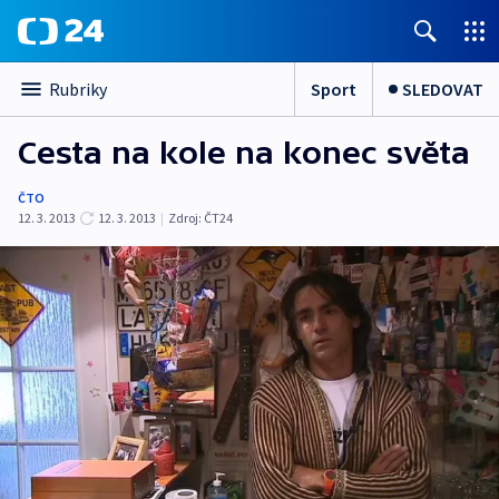
Sport
SLEDOVAT
Rubriky
Cesta na kole na konec světa
ČTO
12. 3. 2013
12. 3. 2013
|
Zdroj:
ČT24