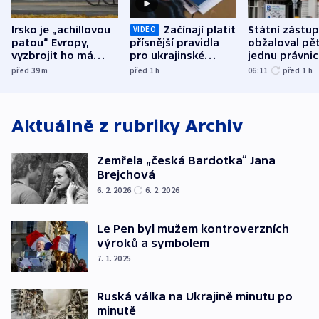
Irsko je „achillovou
Začínají platit
Státní zástu
VIDEO
patou“ Evropy,
přísnější pravidla
obžaloval pět 
vyzbrojit ho má
pro ukrajinské
jednu právni
Francie
uprchlíky
osobu v kauz
před 39
m
před 1
h
06:11
před 1
h
Bulovky
Aktuálně z rubriky
Archiv
Zemřela „česká Bardotka“ Jana
Brejchová
6. 2. 2026
6. 2. 2026
Le Pen byl mužem kontroverzních
výroků a symbolem
7. 1. 2025
Ruská válka na Ukrajině minutu po
minutě