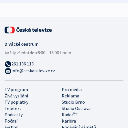
Divácké centrum
každý všední den:
8:00—16:00 hodin
261 136 113
info@ceskatelevize.cz
TV program
Pro média
Živé vysílání
Reklama
TV poplatky
Studio Brno
Teletext
Studio Ostrava
Podcasty
Rada ČT
Počasí
Kariéra
E-shop
Podávání námětů