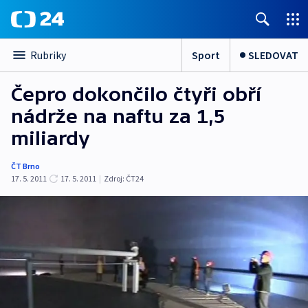
Sport
SLEDOVAT
Rubriky
Čepro dokončilo čtyři obří
nádrže na naftu za 1,5
miliardy
ČT Brno
17. 5. 2011
17. 5. 2011
|
Zdroj:
ČT24