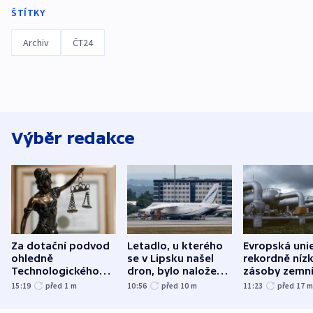
ŠTÍTKY
Archiv
ČT24
Výběr redakce
Za dotační podvod
Letadlo, u kterého
Evropská uni
ohledně
se v Lipsku našel
rekordně níz
Technologického
dron, bylo naložené
zásoby zemn
parku poslal soud
municí, píší média
plynu
15:19
před 1
m
10:56
před 10
m
11:23
před 17
do vězení dva muže