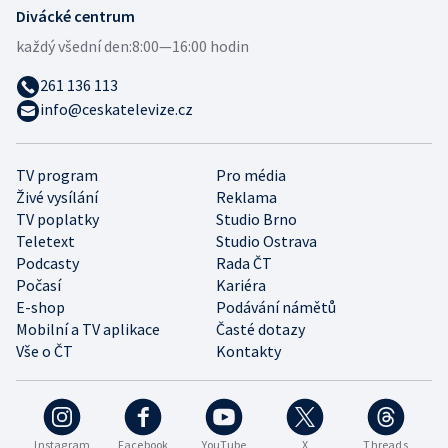
Divácké centrum
každý všední den:
8:00—16:00 hodin
261 136 113
info@ceskatelevize.cz
TV program
Pro média
Živé vysílání
Reklama
TV poplatky
Studio Brno
Teletext
Studio Ostrava
Podcasty
Rada ČT
Počasí
Kariéra
E-shop
Podávání námětů
Mobilní a TV aplikace
Časté dotazy
Vše o ČT
Kontakty
Instagram
Facebook
YouTube
X
Threads