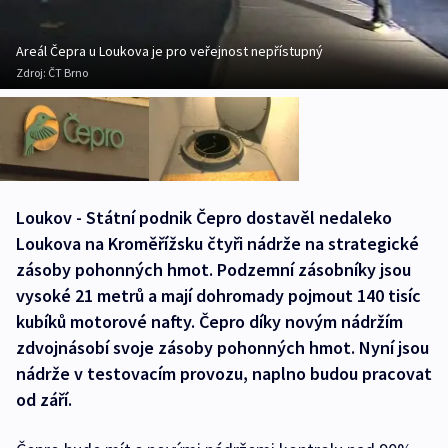
Areál Čepra u Loukova je pro veřejnost nepřístupný
Zdroj:
ČT Brno
Loukov - Státní podnik Čepro dostavěl nedaleko
Loukova na Kroměřížsku čtyři nádrže na strategické
zásoby pohonných hmot. Podzemní zásobníky jsou
vysoké 21 metrů a mají dohromady pojmout 140 tisíc
kubíků motorové nafty. Čepro díky novým nádržím
zdvojnásobí svoje zásoby pohonných hmot. Nyní jsou
nádrže v testovacím provozu, naplno budou pracovat
od září.