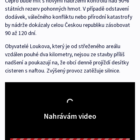
Čepro bude mít s novými nádržemi kontrolu nad 90%
státních rezerv pohonných hmot. V případě odstavení
dodávek, válečného konfliktu nebo přírodní katastrofy
by nádrže dokázaly celou Českou republiku zásobovat
90 až 120 dní.
Obyvatelé Loukova, který je od střeženého areálu
vzdálen pouhé dva kilometry, nejsou ze stavby příliš
nadšení a poukazují na, že obcí denně projíždí desítky
cisteren s naftou. Zvýšený provoz zatěžuje silnice.
Nahrávám video