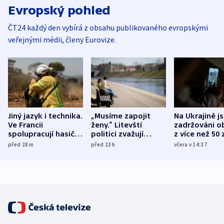
Evropský pohled
ČT24 každý den vybírá z obsahu publikovaného evropskými
veřejnými médii, členy Eurovize.
Jiný jazyk i technika.
„Musíme zapojit
Na Ukrajině j
Ve Francii
ženy.“ Litevští
zadržováni o
spolupracují hasiči z
politici zvažují
z více než 50 
různých zemí
dohodu o
Bojovali na s
před 28
m
před 23
h
včera v 14:37
demografii
Ruska