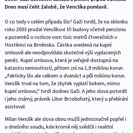
Dnes musí čelit žalobě, že Venclíka pomluvil.
O co tedy v celém případu šlo? Gaži tvrdil, že na sklonku
roku 2003 prodal Venclíkovi tři budovy včetně penzionu
a pozemků o rozloze osm tisíc metrů čtverečních v
Hostěnici na Brněnsku. Částka uvedená na kupní
smlouvě ale neodpovídala skutečné výši vyplacených
peněz. Kupní smlouva, která je veřejně dostupná na
katastru nemovitostí, přitom zní na 1,9 miliónu korun.
„Fakticky šlo ale celkem o dvanáct a půl miliónu korun.
Venclík trval na tom, že zbytek vyplatí bokem, mimo
kupní smlouvu,“ tvrdí dodnes Gaži. A jeho slova potvrdil
i jeho známý, právník Libor Brzobohatý, který u přebírání
asistoval.
Milan Venclík ale slova obou mužů jednoznačně popřel i
u dnešního soudu, kde kromě něj svědčil i realitní