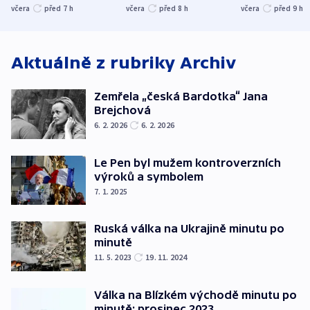
společenskou
ministra
explodoval k
včera
před 7
h
včera
před 8
h
včera
před 9
h
atmosféru
spravedlnosti
od plynovod
Aktuálně z rubriky
Archiv
Zemřela „česká Bardotka“ Jana
Brejchová
6. 2. 2026
6. 2. 2026
Le Pen byl mužem kontroverzních
výroků a symbolem
7. 1. 2025
Ruská válka na Ukrajině minutu po
minutě
11. 5. 2023
19. 11. 2024
Válka na Blízkém východě minutu po
minutě: prosinec 2023