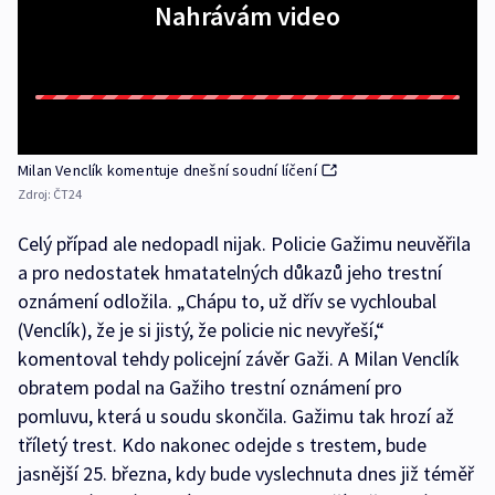
Nahrávám video
Milan Venclík komentuje dnešní soudní líčení
Zdroj:
ČT24
Celý případ ale nedopadl nijak. Policie Gažimu neuvěřila
a pro nedostatek hmatatelných důkazů jeho trestní
oznámení odložila. „Chápu to, už dřív se vychloubal
(Venclík), že je si jistý, že policie nic nevyřeší,“
komentoval tehdy policejní závěr Gaži. A Milan Venclík
obratem podal na Gažiho trestní oznámení pro
pomluvu, která u soudu skončila. Gažimu tak hrozí až
tříletý trest. Kdo nakonec odejde s trestem, bude
jasnější 25. března, kdy bude vyslechnuta dnes již téměř