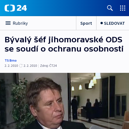
Sport
SLEDOVAT
Rubriky
Bývalý šéf jihomoravské ODS
se soudí o ochranu osobnosti
TS Brno
2. 2. 2010
2. 2. 2010
|
Zdroj:
ČT24