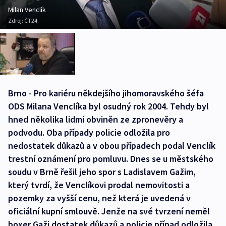
Milan Venclík
Zdroj:
ČT24
Brno - Pro kariéru někdejšího jihomoravského šéfa
ODS Milana Venclíka byl osudný rok 2004. Tehdy byl
hned několika lidmi obviněn ze zpronevěry a
podvodu. Oba případy policie odložila pro
nedostatek důkazů a v obou případech podal Venclík
trestní oznámení pro pomluvu. Dnes se u městského
soudu v Brně řešil jeho spor s Ladislavem Gažim,
který tvrdí, že Venclíkovi prodal nemovitosti a
pozemky za vyšší cenu, než která je uvedená v
oficiální kupní smlouvě. Jenže na své tvrzení neměl
boxer Gaži dostatek důkazů a policie případ odložila.