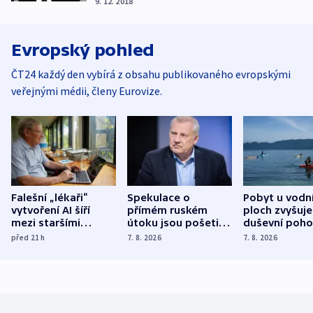
9. 12. 2018
Evropský pohled
ČT24 každý den vybírá z obsahu publikovaného evropskými
veřejnými médii, členy Eurovize.
Falešní „lékaři“
Spekulace o
Pobyt u vodn
vytvoření AI šíří
přímém ruském
ploch zvyšuje
mezi staršími
útoku jsou pošetilé,
duševní poho
Poláky nebezpečné
míní estonský
ukázala
před 21
h
7. 8. 2026
7. 8. 2026
zdravotní rady
bezpečnostní
mezinárodní 
expert