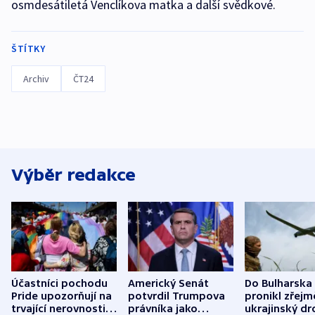
osmdesátiletá Venclíkova matka a další svědkové.
ŠTÍTKY
Archiv
ČT24
Výběr redakce
Účastníci pochodu
Americký Senát
Do Bulharska
Pride upozorňují na
potvrdil Trumpova
pronikl zřejm
trvající nerovnosti i
právníka jako
ukrajinský dr