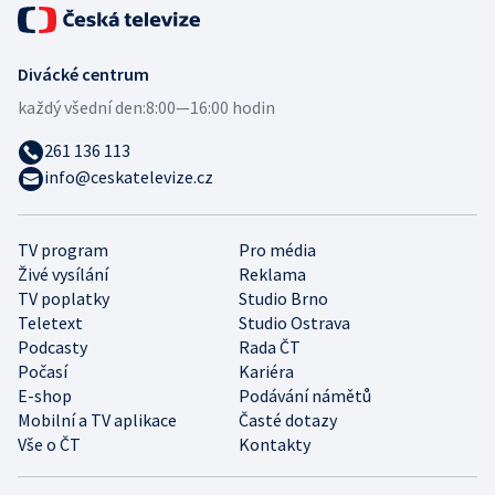
Divácké centrum
každý všední den:
8:00—16:00 hodin
261 136 113
info@ceskatelevize.cz
TV program
Pro média
Živé vysílání
Reklama
TV poplatky
Studio Brno
Teletext
Studio Ostrava
Podcasty
Rada ČT
Počasí
Kariéra
E-shop
Podávání námětů
Mobilní a TV aplikace
Časté dotazy
Vše o ČT
Kontakty