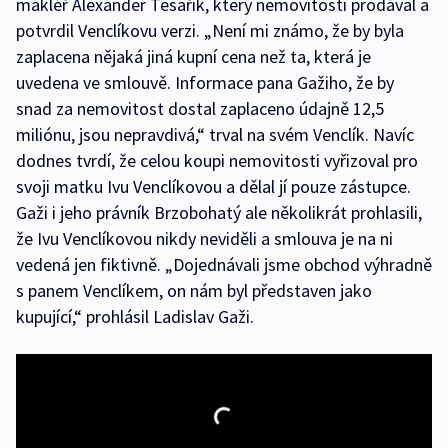
makléř Alexander Tesařík, který nemovitosti prodával a
potvrdil Venclíkovu verzi. „Není mi známo, že by byla
zaplacena nějaká jiná kupní cena než ta, která je
uvedena ve smlouvě. Informace pana Gažiho, že by
snad za nemovitost dostal zaplaceno údajně 12,5
miliónu, jsou nepravdivá,“ trval na svém Venclík. Navíc
dodnes tvrdí, že celou koupi nemovitosti vyřizoval pro
svoji matku Ivu Venclíkovou a dělal jí pouze zástupce.
Gaži i jeho právník Brzobohatý ale několikrát prohlasili,
že Ivu Venclíkovou nikdy neviděli a smlouva je na ni
vedená jen fiktivně. „Dojednávali jsme obchod výhradně
s panem Venclíkem, on nám byl představen jako
kupující,“ prohlásil Ladislav Gaži.