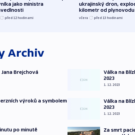
níka jako ministra
ukrajinský dron, explo
avedlnosti
kilometr od plynovodu
před 12
hodinami
včera
před 13
hodinami
ky
Archiv
 Jana Brejchová
Válka na Blí
2023
1. 12. 2023
verzních výroků a symbolem
Válka na Blí
2023
1. 12. 2023
inutu po minutě
Za smrt paci