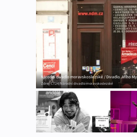
Národní divadlo moravskoslezské / Divadlo Jiřího M
Zdroj:
ČT24/Národní divadlo moravskoslezské