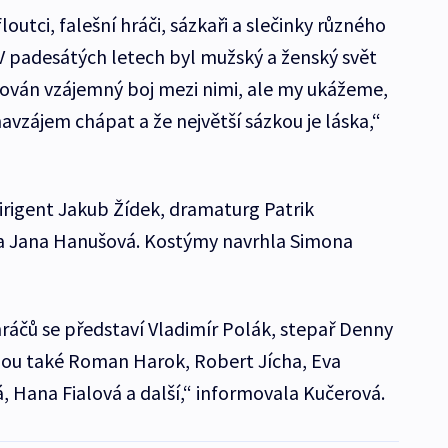
floutci, falešní hráči, sázkaři a slečinky různého
. „V padesátých letech byl mužský a ženský svět
rňován vzájemný boj mezi nimi, ale my ukážeme,
avzájem chápat a že největší sázkou je láska,“
dirigent Jakub Žídek, dramaturg Patrik
ka Jana Hanušová. Kostýmy navrhla Simona
hráčů se představí Vladimír Polák, stepař Denny
udou také Roman Harok, Robert Jícha, Eva
, Hana Fialová a další,“ informovala Kučerová.