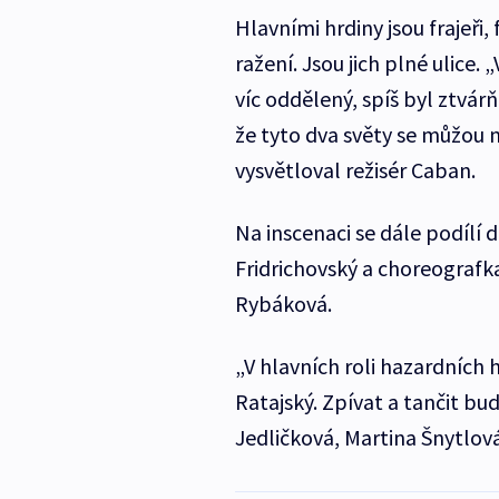
Hlavními hrdiny jsou frajeři, 
ražení. Jsou jich plné ulice
víc oddělený, spíš byl ztvá
že tyto dva světy se můžou n
vysvětloval režisér Caban.
Na inscenaci se dále podílí 
Fridrichovský a choreograf
Rybáková.
„V hlavních roli hazardních 
Ratajský. Zpívat a tančit b
Jedličková, Martina Šnytlová