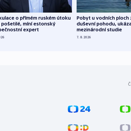
kulace o přímém ruském útoku
Pobyt u vodních ploch 
 pošetilé, míní estonský
duševní pohodu, ukáza
pečnostní expert
mezinárodní studie
026
7. 8. 2026
Č