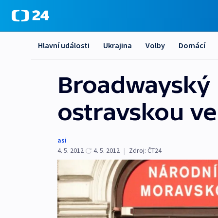
Hlavní události
Ukrajina
Volby
Domácí
Broadwayský h
ostravskou ve
asi
4. 5. 2012
4. 5. 2012
|
Zdroj:
ČT24