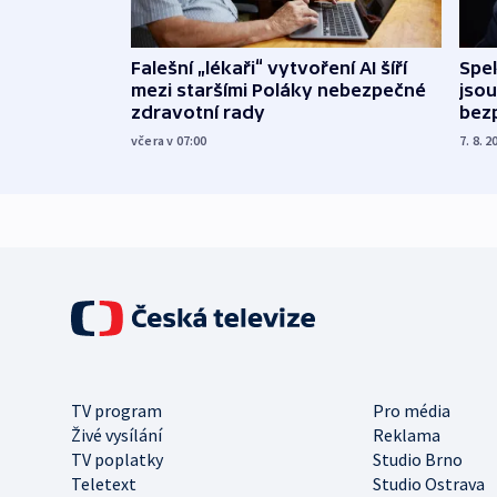
Falešní „lékaři“ vytvoření AI šíří
Spe
mezi staršími Poláky nebezpečné
jsou
zdravotní rady
bez
včera v 07:00
7. 8. 2
TV program
Pro média
Živé vysílání
Reklama
TV poplatky
Studio Brno
Teletext
Studio Ostrava