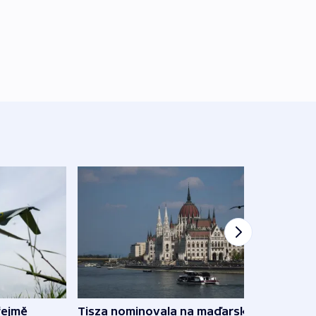
řejmě
Tisza nominovala na maďarského
Ruský