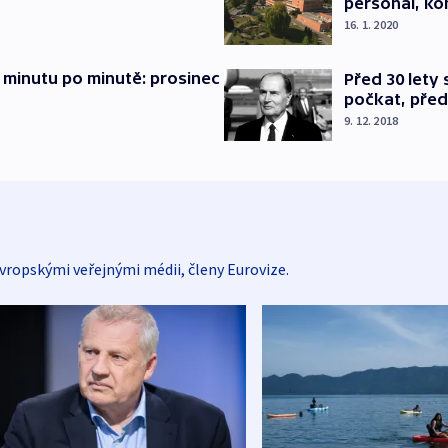
personál, kon
16. 1. 2020
 minutu po minutě: prosinec
Před 30 lety
počkat, před
9. 12. 2018
vropskými veřejnými médii, členy Eurovize.