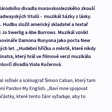
Národního divadla moravskoslezského zkouší
oadwayských titulů - muzikál Sázky z lásky.
. Hudbu složil americký skladatel a textař
i Jo Swerlig a Abe Burrows. Muzikál vznikl
 novináře Damona Runyona jako pocta New
ch let. „Hudební hříčku o městě, které nikdy
Sinatra, který hrál ve filmové verzi muzikálu
luvčí divadla Viola Kučerová.
al režisér a scénograf Šimon Caban, který tam
vení Pardon My English. „Baví mne spojovat
částky, které tento žánr vyžaduje, aby to