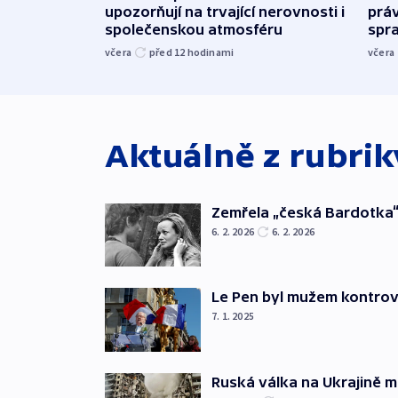
upozorňují na trvající nerovnosti i
práv
společenskou atmosféru
spr
včera
před 12
hodinami
včera
Aktuálně z rubri
Zemřela „česká Bardotka“
6. 2. 2026
6. 2. 2026
Le Pen byl mužem kontro
7. 1. 2025
Ruská válka na Ukrajině m