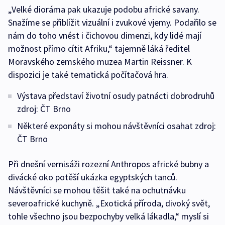
„Velké dioráma pak ukazuje podobu africké savany.
Snažíme se přiblížit vizuální i zvukové vjemy. Podařilo se
nám do toho vnést i čichovou dimenzi, kdy lidé mají
možnost přímo cítit Afriku,“ tajemně láká ředitel
Moravského zemského muzea Martin Reissner. K
dispozici je také tematická počítačová hra.
Výstava představí životní osudy patnácti dobrodruhů
zdroj: ČT Brno
Některé exponáty si mohou návštěvníci osahat zdroj:
ČT Brno
Při dnešní vernisáži rozezní Anthropos africké bubny a
divácké oko potěší ukázka egyptských tanců.
Návštěvníci se mohou těšit také na ochutnávku
severoafrické kuchyně. „Exotická příroda, divoký svět,
tohle všechno jsou bezpochyby velká lákadla,“ myslí si