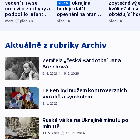
Vedení FIFA se
Ukrajina
Zbytečné výj
VIDEO
omluvilo za chyby a
buduje další
kvůli eCallu a
podpořilo Infantina.
opevnění na hranici
obtěžující ho
UEFA trvá na
s Běloruskem
zdržují záchr
včera
před 4
h
před 5
h
před 6
h
bojkotu
Aktuálně z rubriky
Archiv
Zemřela „česká Bardotka“ Jana
Brejchová
6. 2. 2026
6. 2. 2026
Le Pen byl mužem kontroverzních
výroků a symbolem
7. 1. 2025
Ruská válka na Ukrajině minutu po
minutě
11. 5. 2023
19. 11. 2024