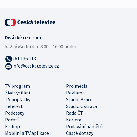
Divácké centrum
každý všední den:
8:00—16:00 hodin
261 136 113
info@ceskatelevize.cz
TV program
Pro média
Živé vysílání
Reklama
TV poplatky
Studio Brno
Teletext
Studio Ostrava
Podcasty
Rada ČT
Počasí
Kariéra
E-shop
Podávání námětů
Mobilní a TV aplikace
Časté dotazy