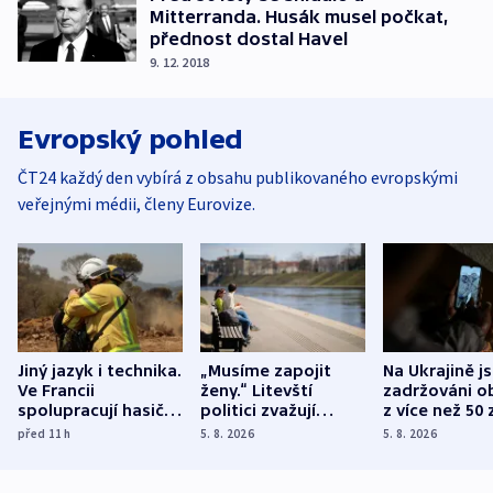
Mitterranda. Husák musel počkat,
přednost dostal Havel
9. 12. 2018
Evropský pohled
ČT24 každý den vybírá z obsahu publikovaného evropskými
veřejnými médii, členy Eurovize.
Jiný jazyk i technika.
„Musíme zapojit
Na Ukrajině j
Ve Francii
ženy.“ Litevští
zadržováni o
spolupracují hasiči z
politici zvažují
z více než 50 
různých zemí
dohodu o
Bojovali na s
před 11
h
5. 8. 2026
5. 8. 2026
demografii
Ruska