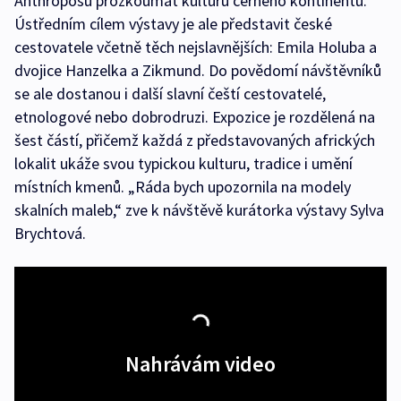
Anthroposu prozkoumat kulturu černého kontinentu.
Ústředním cílem výstavy je ale představit české
cestovatele včetně těch nejslavnějších: Emila Holuba a
dvojice Hanzelka a Zikmund. Do povědomí návštěvníků
se ale dostanou i další slavní čeští cestovatelé,
etnologové nebo dobrodruzi. Expozice je rozdělená na
šest částí, přičemž každá z představovaných afrických
lokalit ukáže svou typickou kulturu, tradice i umění
místních kmenů. „Ráda bych upozornila na modely
skalních maleb,“ zve k návštěvě kurátorka výstavy Sylva
Brychtová.
Nahrávám video