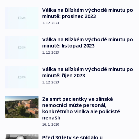
Válka na Blízkém východě minutu po
minutě: prosinec 2023
1. 12. 2023
Válka na Blízkém východě minutu po
minutě: listopad 2023
1. 12. 2023
Válka na Blízkém východě minutu po
minutě: říjen 2023
1. 12. 2023
Za smrt pacientky ve zlínské
nemocnici může personál,
konkrétního viníka ale policisté
nenašli
16. 1. 2020
Před 30 lety se snídalo u