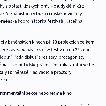
ěhy z oblasti lidských práv – osudy dělníků z
ek Afghánistánu v boxu či ruské novinářky
brněnská koordinátorka festivalu Kateřina
áci v brněnských kinech při 73 projekcích celkem
eré zavedou návštěvníky festivalu do 35 zemí
plní i řada diskusí s režiséry, protagonisty
éma či zemi. Lidskoprávní tématika zaplní vedle
akaly i brněnské Hadivadlo a prostory
uzea.
ironmentální sekce nebo Mama kino