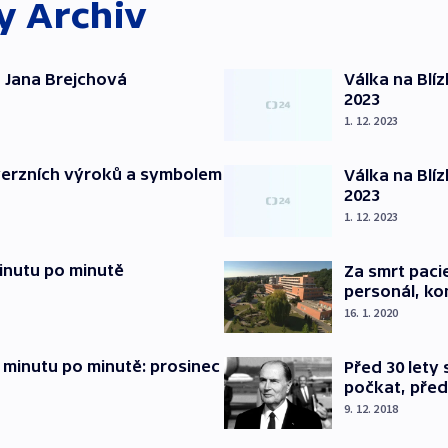
ky
Archiv
 Jana Brejchová
Válka na Blí
2023
1. 12. 2023
verzních výroků a symbolem
Válka na Blí
2023
1. 12. 2023
inutu po minutě
Za smrt paci
personál, kon
16. 1. 2020
 minutu po minutě: prosinec
Před 30 lety
počkat, před
9. 12. 2018