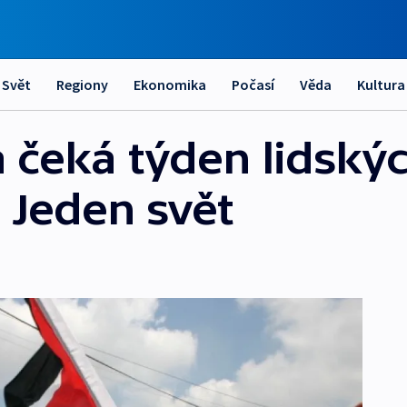
Svět
Regiony
Ekonomika
Počasí
Věda
Kultura
 čeká týden lidskýc
l Jeden svět