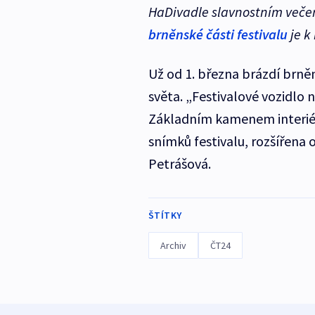
HaDivadle slavnostním večer
brněnské části festivalu
je k
Už od 1. března brázdí brněn
světa. „Festivalové vozidlo 
Základním kamenem interiéru
snímků festivalu, rozšířena
Petrášová.
ŠTÍTKY
Archiv
ČT24