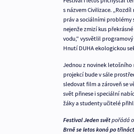
Festival i letos přichystal 
s názvem Civilizace. „Rozdí
práv a sociálními problémy se
nejenže zmizí kus překrásné p
vodu,“ vysvětlil programový
Hnutí DUHA ekologickou sek
Jednou z novinek letošního 
projekcí bude v sále prost
sledovat film a zároveň se 
svět přinese i speciální nab
žáky a studenty učitelé přihlá
Festival Jeden svět
pořádá ob
Brně se letos koná po třinác