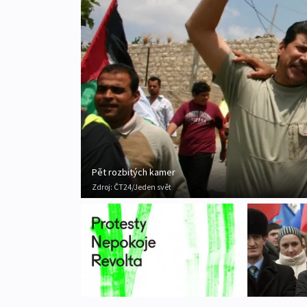
Pět rozbitých kamer
Zdroj:
ČT24/Jeden svět