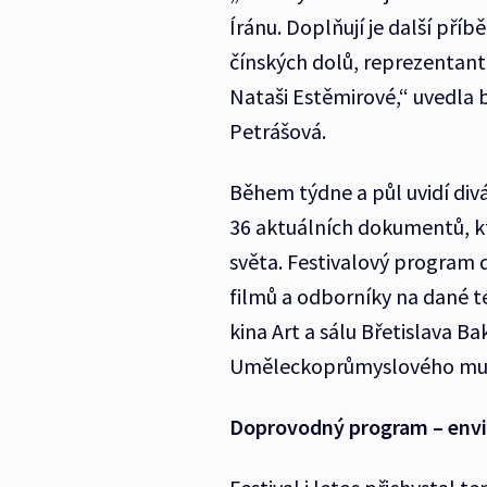
Íránu. Doplňují je další příb
čínských dolů, reprezentant
Nataši Estěmirové,“ uvedla 
Petrášová.
Během týdne a půl uvidí div
36 aktuálních dokumentů, kt
světa. Festivalový program do
filmů a odborníky na dané t
kina Art a sálu Břetislava B
Uměleckoprůmyslového m
Doprovodný program – env