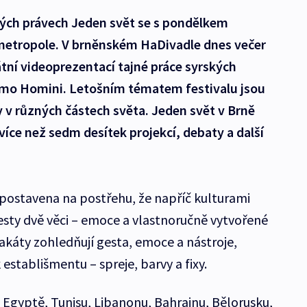
ských právech Jeden svět se s pondělkem
metropole. V brněnském HaDivadle dnes večer
tní videoprezentací tajné práce syrských
mo Homini. Letošním tématem festivalu jsou
y v různých částech světa. Jeden svět v Brně
íce než sedm desítek projekcí, debaty a další
 postavena na postřehu, že napříč kulturami
testy dvě věci – emoce a vlastnoručně vytvořené
akáty zohledňují gesta, emoce a nástroje,
 establišmentu – spreje, barvy a fixy.
v Egyptě, Tunisu, Libanonu, Bahrajnu, Bělorusku,