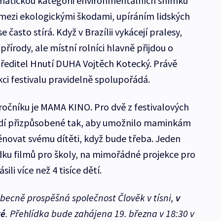
tematickou kategorii environmentálních snímků
l mezi ekologickými škodami, upíráním lidských
 často stírá. Když v Brazílii vykácejí pralesy,
řírody, ale místní rolníci hlavně přijdou o
 ředitel Hnutí DUHA Vojtěch Kotecký. Právě
ci festivalu pravidelně spolupořádá.
ročníku je MAMA KINO. Pro dvě z festivalových
ředí přizpůsobené tak, aby umožnilo maminkám
věnovat svému dítěti, když bude třeba. Jeden
ídku filmů pro školy, na mimořádné projekce pro
sili více než 4 tisíce dětí.
ecně prospěšná společnost Člověk v tísni,
v
té
. Přehlídka bude zahájena 19. března v 18:30 v