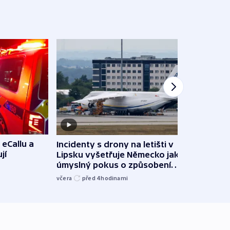
 eCallu a
Incidenty s drony na letišti v
Klima
jí
Lipsku vyšetřuje Německo jako
podn
úmyslný pokus o způsobení
i sví
exploze
včera
před 4
hodinami
včera