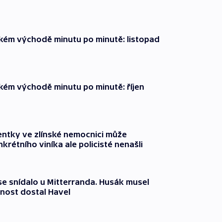
zkém východě minutu po minutě: listopad
zkém východě minutu po minutě: říjen
entky ve zlínské nemocnici může
krétního viníka ale policisté nenašli
 se snídalo u Mitterranda. Husák musel
nost dostal Havel