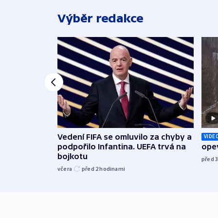
Výběr redakce
Vedení FIFA se omluvilo za chyby a
VIDE
podpořilo Infantina. UEFA trvá na
opev
bojkotu
před 
včera
před 2
hodinami