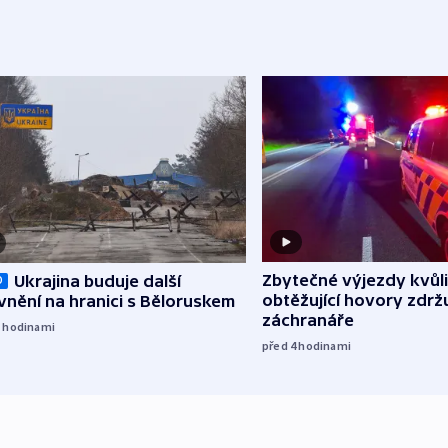
Zbytečné výjezdy kvůli
Ukrajina buduje další
O
obtěžující hovory zdržu
nění na hranici s Běloruskem
záchranáře
3
hodinami
před 4
hodinami