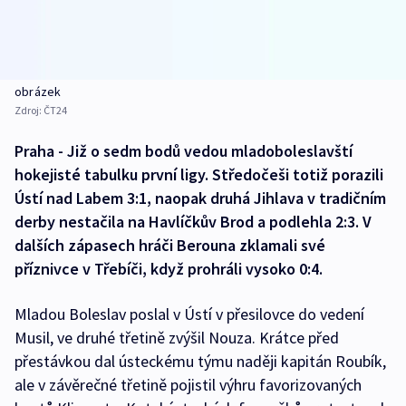
obrázek
Zdroj:
ČT24
Praha - Již o sedm bodů vedou mladoboleslavští
hokejisté tabulku první ligy. Středočeši totiž porazili
Ústí nad Labem 3:1, naopak druhá Jihlava v tradičním
derby nestačila na Havlíčkův Brod a podlehla 2:3. V
dalších zápasech hráči Berouna zklamali své
příznivce v Třebíči, když prohráli vysoko 0:4.
Mladou Boleslav poslal v Ústí v přesilovce do vedení
Musil, ve druhé třetině zvýšil Nouza. Krátce před
přestávkou dal ústeckému týmu naději kapitán Roubík,
ale v závěrečné třetině pojistil výhru favorizovaných