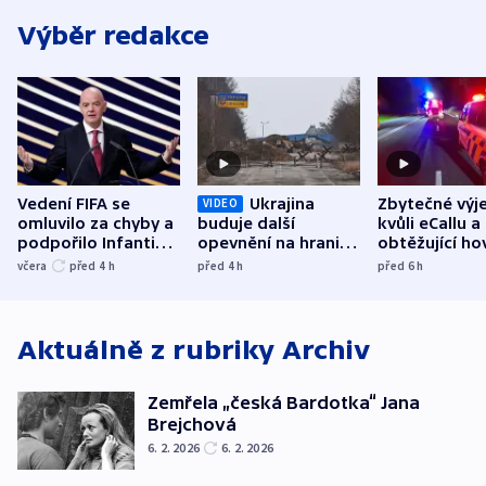
Výběr redakce
Vedení FIFA se
Ukrajina
Zbytečné výj
VIDEO
omluvilo za chyby a
buduje další
kvůli eCallu a
podpořilo Infantina.
opevnění na hranici
obtěžující ho
UEFA trvá na
s Běloruskem
zdržují záchr
včera
před 4
h
před 4
h
před 6
h
bojkotu
Aktuálně z rubriky
Archiv
Zemřela „česká Bardotka“ Jana
Brejchová
6. 2. 2026
6. 2. 2026