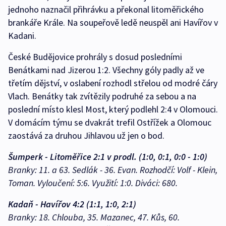
jednoho naznačil přihrávku a překonal litoměřického
brankáře Krále. Na soupeřově ledě neuspěl ani Havířov v
Kadani.
České Budějovice prohrály s dosud posledními
Benátkami nad Jizerou 1:2. Všechny góly padly až ve
třetím dějství, v oslabení rozhodl střelou od modré čáry
Vlach. Benátky tak zvítězily podruhé za sebou a na
poslední místo klesl Most, který podlehl 2:4 v Olomouci.
V domácím týmu se dvakrát trefil Ostřížek a Olomouc
zaostává za druhou Jihlavou už jen o bod.
Šumperk - Litoměřice 2:1 v prodl. (1:0, 0:1, 0:0 - 1:0)
Branky: 11. a 63. Sedlák - 36. Evan. Rozhodčí: Volf - Klein,
Toman. Vyloučení: 5:6. Využití: 1:0. Diváci: 680.
Kadaň - Havířov 4:2 (1:1, 1:0, 2:1)
Branky: 18. Chlouba, 35. Mazanec, 47. Kůs, 60.