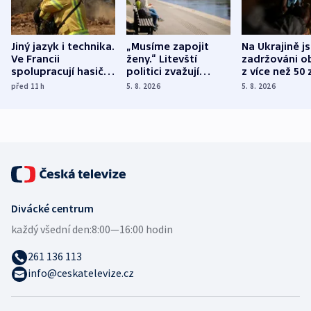
Jiný jazyk i technika.
„Musíme zapojit
Na Ukrajině j
Ve Francii
ženy.“ Litevští
zadržováni o
spolupracují hasiči z
politici zvažují
z více než 50 
různých zemí
dohodu o
Bojovali na s
před 11
h
5. 8. 2026
5. 8. 2026
demografii
Ruska
Divácké centrum
každý všední den:
8:00—16:00 hodin
261 136 113
info@ceskatelevize.cz