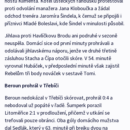
hostů Klimenta. Kotel ústeckých fanoušků protestoval
proti odvolání manažera Jana Kloboučka a žádal
odchod trenéra Jaromíra Šindela, k čemuž se připojili i
příznivci Mladé Boleslavi, kde Šindel v minulosti působil.
Jihlava proti Havlíčkovu Brodu ani podruhé v sezoně
neuspěla. Domácí sice od první minuty prohrávali a
odolávali jihlavskému náporu, jenže ve druhé třetině
zásluhou Stacha a Čípa otočili skóre. V 54. minutě
vyrovnal Hubáček, v předposlední minutě však zajistil
Rebelům tři body nováček v sestavě Tomi.
Beroun prohrál v Třebíči
Beroun nedokázal v Třebíči skórovat, prohrál 0:4 a
nebodoval už popáté v řadě. Šumperk porazil
Litoměřice 2:1 v prodloužení, přičemž v utkání se
trefovali pouze obránci. Oba góly domácího mužstva
dal Sedlák, který v 63. minutě při brejku dvou na