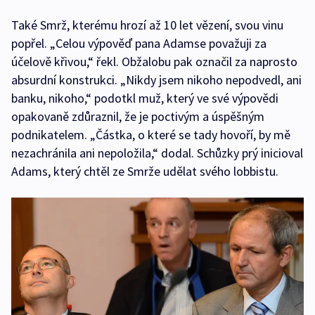
Také Smrž, kterému hrozí až 10 let vězení, svou vinu
popřel. „Celou výpověď pana Adamse považuji za
účelově křivou,“ řekl. Obžalobu pak označil za naprosto
absurdní konstrukci. „Nikdy jsem nikoho nepodvedl, ani
banku, nikoho,“ podotkl muž, který ve své výpovědi
opakovaně zdůraznil, že je poctivým a úspěšným
podnikatelem. „Částka, o které se tady hovoří, by mě
nezachránila ani nepoložila,“ dodal. Schůzky prý inicioval
Adams, který chtěl ze Smrže udělat svého lobbistu.