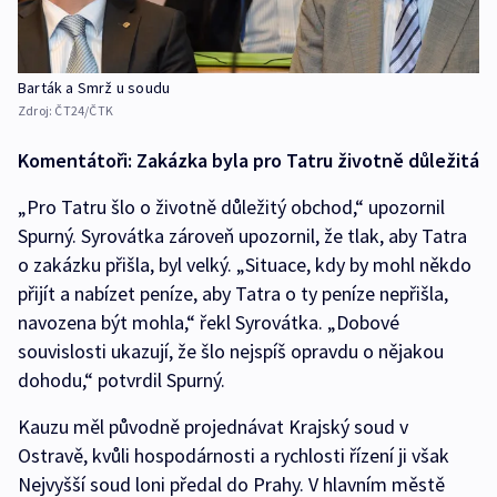
Barták a Smrž u soudu
Zdroj:
ČT24/ČTK
Komentátoři: Zakázka byla pro Tatru životně důležitá
„Pro Tatru šlo o životně důležitý obchod,“ upozornil
Spurný. Syrovátka zároveň upozornil, že tlak, aby Tatra
o zakázku přišla, byl velký. „Situace, kdy by mohl někdo
přijít a nabízet peníze, aby Tatra o ty peníze nepřišla,
navozena být mohla,“ řekl Syrovátka. „Dobové
souvislosti ukazují, že šlo nejspíš opravdu o nějakou
dohodu,“ potvrdil Spurný.
Kauzu měl původně projednávat Krajský soud v
Ostravě, kvůli hospodárnosti a rychlosti řízení ji však
Nejvyšší soud loni předal do Prahy. V hlavním městě