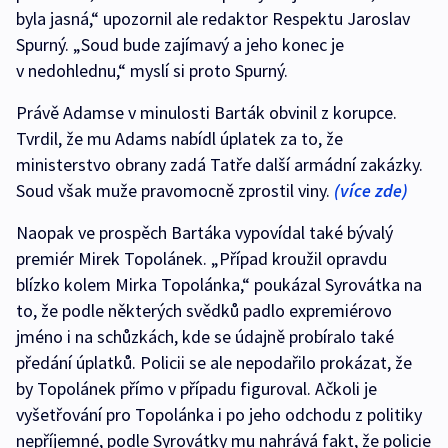
byla jasná,“ upozornil ale redaktor Respektu Jaroslav
Spurný. „Soud bude zajímavý a jeho konec je
v nedohlednu,“ myslí si proto Spurný.
Právě Adamse v minulosti Barták obvinil z korupce.
Tvrdil, že mu Adams nabídl úplatek za to, že
ministerstvo obrany zadá Tatře další armádní zakázky.
Soud však muže pravomocně zprostil viny.
(více zde)
Naopak ve prospěch Bartáka vypovídal také bývalý
premiér Mirek Topolánek. „Případ kroužil opravdu
blízko kolem Mirka Topolánka,“ poukázal Syrovátka na
to, že podle některých svědků padlo expremiérovo
jméno i na schůzkách, kde se údajně probíralo také
předání úplatků. Policii se ale nepodařilo prokázat, že
by Topolánek přímo v případu figuroval. Ačkoli je
vyšetřování pro Topolánka i po jeho odchodu z politiky
nepříjemné, podle Syrovátky mu nahrává fakt, že policie