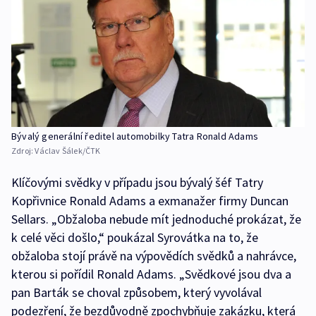
Bývalý generální ředitel automobilky Tatra Ronald Adams
Zdroj:
Václav Šálek/ČTK
Klíčovými svědky v případu jsou bývalý šéf Tatry
Kopřivnice Ronald Adams a exmanažer firmy Duncan
Sellars. „Obžaloba nebude mít jednoduché prokázat, že
k celé věci došlo,“ poukázal Syrovátka na to, že
obžaloba stojí právě na výpovědích svědků a nahrávce,
kterou si pořídil Ronald Adams. „Svědkové jsou dva a
pan Barták se choval způsobem, který vyvolával
podezření, že bezdůvodně zpochybňuje zakázku, která