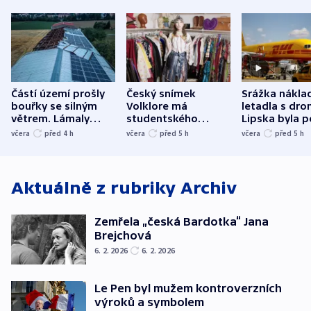
Částí území prošly
Český snímek
Srážka nákla
bouřky se silným
Volklore má
letadla s dr
větrem. Lámaly
studentského
Lipska byla p
stromy a poničily
Oscara, zabojuje o
německého mi
včera
před 4
h
včera
před 5
h
včera
před 5
h
střechu
cenu za krátký film
hybridní útok
Aktuálně z rubriky
Archiv
Zemřela „česká Bardotka“ Jana
Brejchová
6. 2. 2026
6. 2. 2026
Le Pen byl mužem kontroverzních
výroků a symbolem