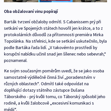
Oba obžalovaní vinu popírají
Barták tvrzení obžaloby odmítl. S Cabanissem prý při
setkání ve Spojených státech hovořil jen krátce, a to z
protokolárních důvodů za přítomnosti premiéra Mirka
Topolánka. Na střelnici, kde se setkání uskutečnilo, byla
podle Bartáka řada lidí. „V takovémto prostředí by
korupční nabídku učinil snad jen šílenec nebo sebevrah,“
poznamenal.
Ke svým současným poměrům uvedl, že se jako osoba
samostatně výdělečně činná živí „poradenstvím v
různých oblastech“. Odmítl také odpovídat na
doplňující dotazy státního zástupce Dušana
Táborského - prý kvůli tomu, co Táborský způsobil jeho
rodině, a kvůli žalobcově „excesivní komunikaci s
médii“.