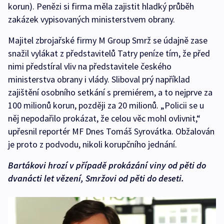
korun). Penězi si firma měla zajistit hladký průběh
zakázek vypisovaných ministerstvem obrany.
Majitel zbrojařské firmy M Group Smrž se údajně zase
snažil vylákat z představitelů Tatry peníze tím, že před
nimi předstíral vliv na představitele českého
ministerstva obrany i vlády. Sliboval prý například
zajištění osobního setkání s premiérem, a to nejprve za
100 milionů korun, později za 20 milionů. „Policii se u
něj nepodařilo prokázat, že celou věc mohl ovlivnit,“
upřesnil reportér MF Dnes Tomáš Syrovátka. Obžalován
je proto z podvodu, nikoli korupčního jednání.
Bartákovi hrozí v případě prokázání viny od pěti do
dvanácti let vězení, Smržovi od pěti do deseti.