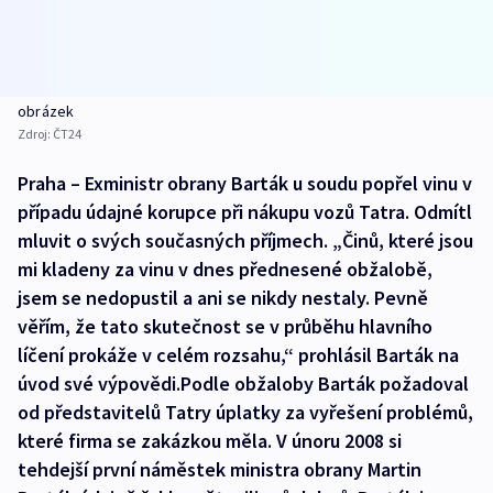
obrázek
Zdroj:
ČT24
Praha – Exministr obrany Barták u soudu popřel vinu v
případu údajné korupce při nákupu vozů Tatra. Odmítl
mluvit o svých současných příjmech. „Činů, které jsou
mi kladeny za vinu v dnes přednesené obžalobě,
jsem se nedopustil a ani se nikdy nestaly. Pevně
věřím, že tato skutečnost se v průběhu hlavního
líčení prokáže v celém rozsahu,“ prohlásil Barták na
úvod své výpovědi.Podle obžaloby Barták požadoval
od představitelů Tatry úplatky za vyřešení problémů,
které firma se zakázkou měla. V únoru 2008 si
tehdejší první náměstek ministra obrany Martin