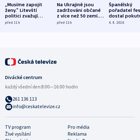
„Musíme zapojit
Na Ukrajině jsou
Španělský
ženy.“ Litevští
zadržováni občané
pořadatel fes
politici zvažují
z více než 50 zemí.
dostal pokut
dohodu o
Bojovali na straně
nekalé prakti
před 11
h
před 12
h
4. 8. 2026
demografii
Ruska
Divácké centrum
každý všední den:
8:00—16:00 hodin
261 136 113
info@ceskatelevize.cz
TV program
Pro média
Živé vysílání
Reklama