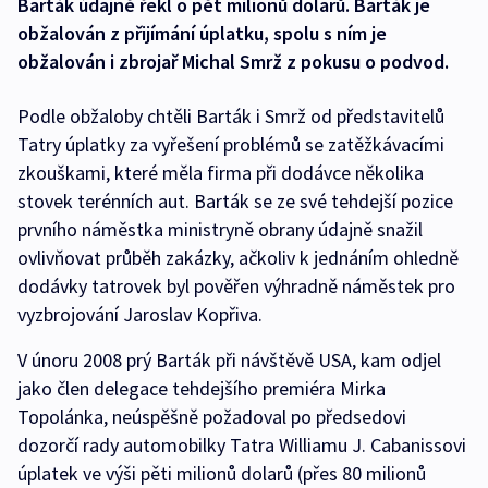
Barták údajně řekl o pět milionů dolarů. Barták je
obžalován z přijímání úplatku, spolu s ním je
obžalován i zbrojař Michal Smrž z pokusu o podvod.
Podle obžaloby chtěli Barták i Smrž od představitelů
Tatry úplatky za vyřešení problémů se zatěžkávacími
zkouškami, které měla firma při dodávce několika
stovek terénních aut. Barták se ze své tehdejší pozice
prvního náměstka ministryně obrany údajně snažil
ovlivňovat průběh zakázky, ačkoliv k jednáním ohledně
dodávky tatrovek byl pověřen výhradně náměstek pro
vyzbrojování Jaroslav Kopřiva.
V únoru 2008 prý Barták při návštěvě USA, kam odjel
jako člen delegace tehdejšího premiéra Mirka
Topolánka, neúspěšně požadoval po předsedovi
dozorčí rady automobilky Tatra Williamu J. Cabanissovi
úplatek ve výši pěti milionů dolarů (přes 80 milionů