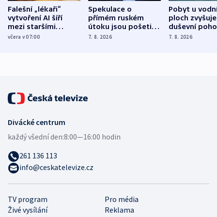
Falešní „lékaři“
Spekulace o
Pobyt u vodn
vytvoření AI šíří
přímém ruském
ploch zvyšuje
mezi staršími
útoku jsou pošetilé,
duševní poho
Poláky nebezpečné
míní estonský
ukázala
včera v 07:00
7. 8. 2026
7. 8. 2026
zdravotní rady
bezpečnostní
mezinárodní 
expert
Divácké centrum
každý všední den:
8:00—16:00 hodin
261 136 113
info@ceskatelevize.cz
TV program
Pro média
Živé vysílání
Reklama