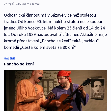
Zdroj:
ČT24/Vladimír Trmal
Ochotnická činnost má v Sázavě více než stoletou
tradici. Od konce 90. let minulého století nese soubor
jméno Jiřího Voskovce. Má kolem 25 členů od 14 do 74
let. Od roku 1989 nastudoval třicítku her. Aktuálně hraje
kromě představení „Pancho se žení“ také „rychlou“
komedii „Cesta kolem světa za 80 dní“.
GALERIE
Pancho se žení