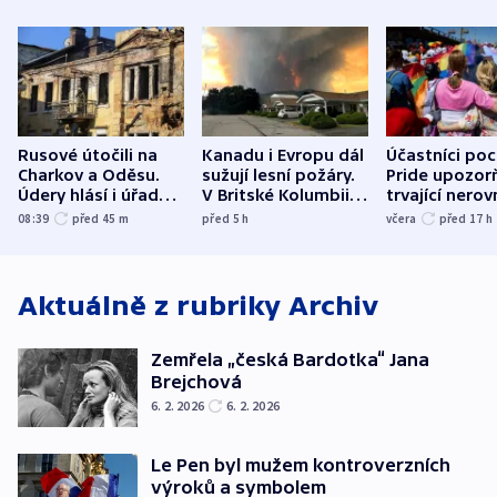
Rusové útočili na
Kanadu i Evropu dál
Účastníci po
Charkov a Oděsu.
sužují lesní požáry.
Pride upozorň
Údery hlásí i úřady v
V Britské Kolumbii
trvající nerov
Bělgorodu
evakuovali tisíce lidí
společensko
08:39
před 45
m
před 5
h
včera
před 17
h
atmosféru
Aktuálně z rubriky
Archiv
Zemřela „česká Bardotka“ Jana
Brejchová
6. 2. 2026
6. 2. 2026
Le Pen byl mužem kontroverzních
výroků a symbolem