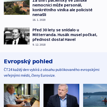
Za smrt pacientky ve zlínské
nemocnici může personál,
konkrétního viníka ale policisté
nenašli
16. 1. 2020
Před 30 lety se snídalo u
Mitterranda. Husák musel počkat,
přednost dostal Havel
9. 12. 2018
Evropský pohled
ČT24 každý den vybírá z obsahu publikovaného evropskými
veřejnými médii, členy Eurovize.