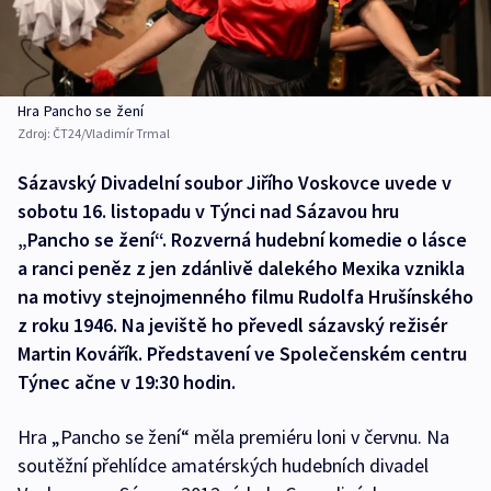
Hra Pancho se žení
Zdroj:
ČT24/Vladimír Trmal
Sázavský Divadelní soubor Jiřího Voskovce uvede v
sobotu 16. listopadu v Týnci nad Sázavou hru
„Pancho se žení“. Rozverná hudební komedie o lásce
a ranci peněz z jen zdánlivě dalekého Mexika vznikla
na motivy stejnojmenného filmu Rudolfa Hrušínského
z roku 1946. Na jeviště ho převedl sázavský režisér
Martin Kovářík. Představení ve Společenském centru
Týnec ačne v 19:30 hodin.
Hra „Pancho se žení“ měla premiéru loni v červnu. Na
soutěžní přehlídce amatérských hudebních divadel