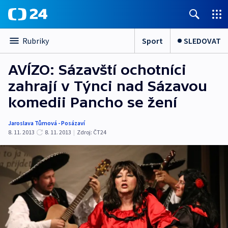
Sport
SLEDOVAT
Rubriky
AVÍZO: Sázavští ochotníci
zahrají v Týnci nad Sázavou
komedii Pancho se žení
Jaroslava Tůmová - Posázaví
8. 11. 2013
8. 11. 2013
|
Zdroj:
ČT24