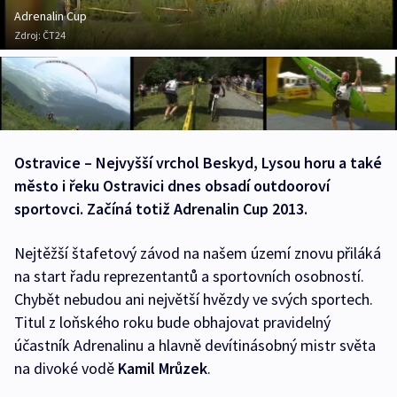
Adrenalin Cup
Zdroj:
ČT24
Ostravice – Nejvyšší vrchol Beskyd, Lysou horu a také
město i řeku Ostravici dnes obsadí outdooroví
sportovci. Začíná totiž Adrenalin Cup 2013.
Nejtěžší štafetový závod na našem území znovu přiláká
na start řadu reprezentantů a sportovních osobností.
Chybět nebudou ani největší hvězdy ve svých sportech.
Titul z loňského roku bude obhajovat pravidelný
účastník Adrenalinu a hlavně devítinásobný mistr světa
na divoké vodě
Kamil Mrůzek
.