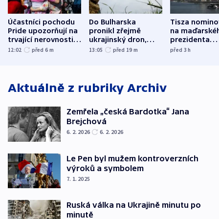
Účastníci pochodu
Do Bulharska
Tisza nomino
Pride upozorňují na
pronikl zřejmě
na maďarské
trvající nerovnosti i
ukrajinský dron,
prezidenta
společenskou
explodoval kilometr
bývalého šéf
12:02
před 6
m
13:05
před 19
m
před 3
h
atmosféru
od plynovodu
nejvyššího s
Aktuálně z rubriky
Archiv
Zemřela „česká Bardotka“ Jana
Brejchová
6. 2. 2026
6. 2. 2026
Le Pen byl mužem kontroverzních
výroků a symbolem
7. 1. 2025
Ruská válka na Ukrajině minutu po
minutě