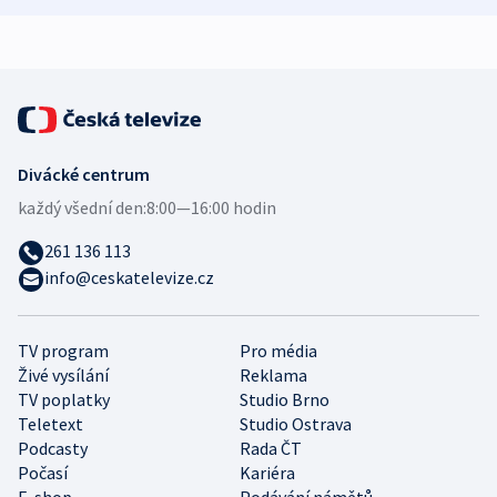
expert
Divácké centrum
každý všední den:
8:00—16:00 hodin
261 136 113
info@ceskatelevize.cz
TV program
Pro média
Živé vysílání
Reklama
TV poplatky
Studio Brno
Teletext
Studio Ostrava
Podcasty
Rada ČT
Počasí
Kariéra
E-shop
Podávání námětů