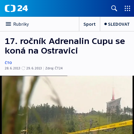
Sport
SLEDOVAT
Rubriky
17. ročník Adrenalin Cupu se
koná na Ostravici
ČTO
28. 6. 2013
29. 6. 2013
|
Zdroj:
ČT24