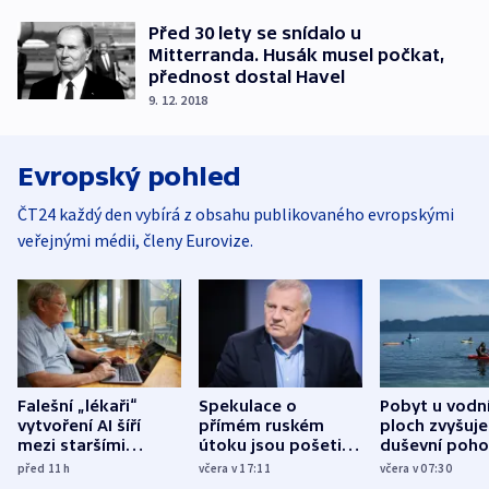
Před 30 lety se snídalo u
Mitterranda. Husák musel počkat,
přednost dostal Havel
9. 12. 2018
Evropský pohled
ČT24 každý den vybírá z obsahu publikovaného evropskými
veřejnými médii, členy Eurovize.
Falešní „lékaři“
Spekulace o
Pobyt u vodn
vytvoření AI šíří
přímém ruském
ploch zvyšuje
mezi staršími
útoku jsou pošetilé,
duševní poho
Poláky nebezpečné
míní estonský
ukázala
před 11
h
včera v 17:11
včera v 07:30
zdravotní rady
bezpečnostní
mezinárodní 