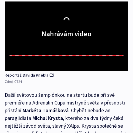
Nahrávám video
Reportáž Davida Knebla
Zdroj:
ČT24
Další světovou šampiónkou na startu bude při své
premiéře na Adrenalin Cupu mistryně světa v přesnosti
přistání
Markéta Tomášková
. Chybět nebude ani
paraglidista
Michal
Krysta
, kterého za dva týdny čeká
nejtěžší závod světa, slavný XAlps. Krysta společně se