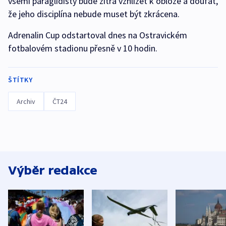
všemi paraglidisty bude zítra vzhlížet k obloze a doufat,
že jeho disciplína nebude muset být zkrácena.
Adrenalin Cup odstartoval dnes na Ostravickém
fotbalovém stadionu přesně v 10 hodin.
ŠTÍTKY
Archiv
ČT24
Výběr redakce