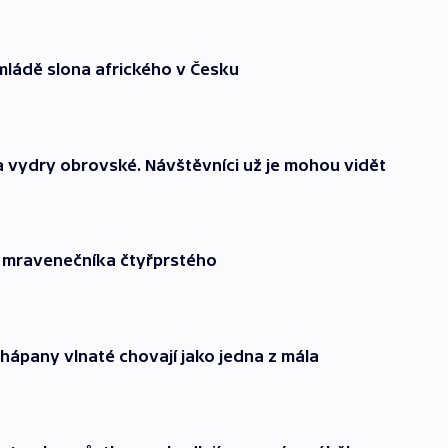
 mládě slona afrického v Česku
a vydry obrovské. Návštěvníci už je mohou vidět
ě mravenečníka čtyřprstého
Chápany vlnaté chovají jako jedna z mála