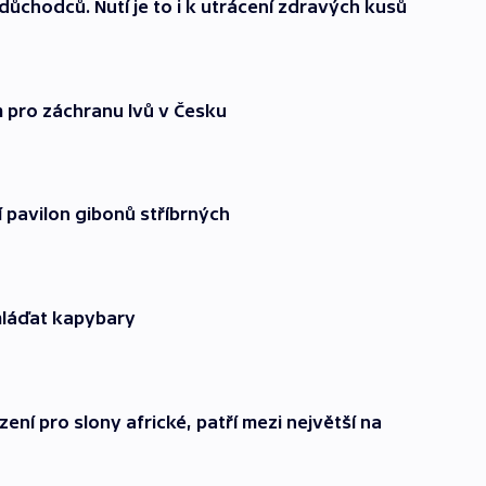
ůchodců. Nutí je to i k utrácení zdravých kusů
m pro záchranu lvů v Česku
í pavilon gibonů stříbrných
 mláďat kapybary
ní pro slony africké, patří mezi největší na