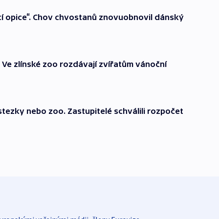
jící opice“. Chov chvostanů znovuobnovil dánský
 Ve zlínské zoo rozdávají zvířatům vánoční
ostezky nebo zoo. Zastupitelé schválili rozpočet