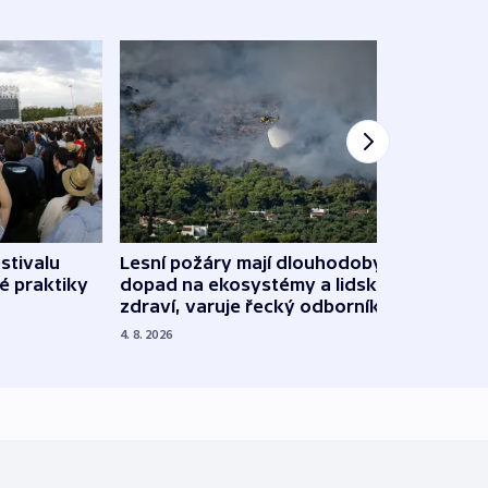
stivalu
Lesní požáry mají dlouhodobý
Ukraj
é praktiky
dopad na ekosystémy a lidské
Franc
zdraví, varuje řecký odborník
požá
4. 8. 2026
3. 8. 20