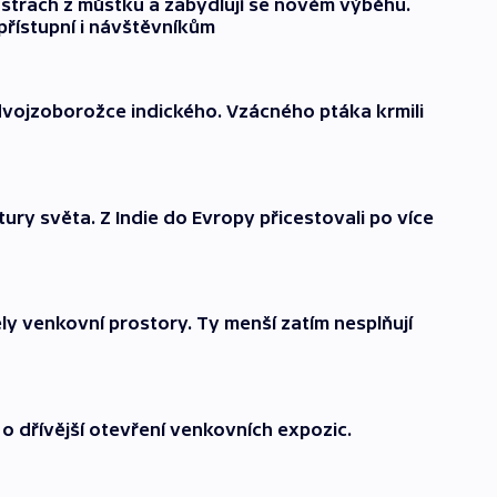
 strach z můstku a zabydlují se novém výběhu.
řístupní i návštěvníkům
dvojzoborožce indického. Vzácného ptáka krmili
 tury světa. Z Indie do Evropy přicestovali po více
ly venkovní prostory. Ty menší zatím nesplňují
o dřívější otevření venkovních expozic.