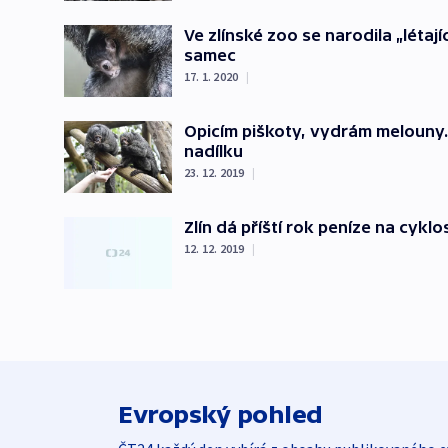
Ve zlínské zoo se narodila „léta
samec
17. 1. 2020
|
Opicím piškoty, vydrám melouny.
nadílku
23. 12. 2019
|
Zlín dá příští rok peníze na cykl
12. 12. 2019
|
Evropský pohled