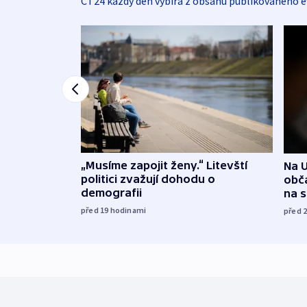
ČT24 každý den vybírá z obsahu publikovaného e
„Musíme zapojit ženy.“ Litevští
Na U
politici zvažují dohodu o
obča
demografii
na 
před 19
hodinami
před 