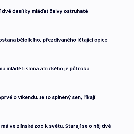
ní dvě desítky mláďat želvy ostruhaté
stana bělolícího, přezdívaného létající opice
mu mláděti slona afrického je půl roku
prvé o víkendu. Je to splněný sen, říkají
má ve zlínské zoo k světu. Starají se o něj dvě