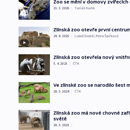
Zoo se mění v domovy zvířecích d
15. 3. 2026
|
Tomáš Karlík
Zlínská zoo otevře první centru
29. 8. 2025
|
Luboš Dostál
,
Petra Špičková
Zlínská zoo otevřela nový vnitřn
5. 4. 2025
|
ČTK
Ve zlínské zoo se narodilo šest
20. 5. 2024
|
ČTK
Zlínská zoo má nové chovné zaříze
světě
20. 3. 2023
|