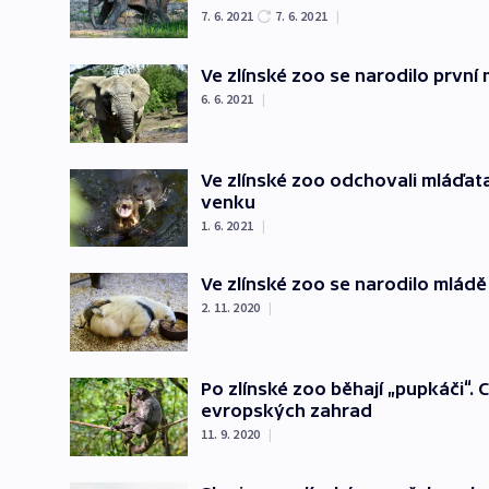
7. 6. 2021
7. 6. 2021
|
Ve zlínské zoo se narodilo první
6. 6. 2021
|
Ve zlínské zoo odchovali mláďat
venku
1. 6. 2021
|
Ve zlínské zoo se narodilo mlád
2. 11. 2020
|
Po zlínské zoo běhají „pupkáči“. 
evropských zahrad
11. 9. 2020
|