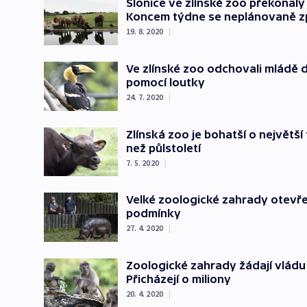
Slonice ve zlínské zoo překonaly
Koncem týdne se neplánovaně zp
19. 8. 2020
|
Ve zlínské zoo odchovali mládě 
pomocí loutky
24. 7. 2020
|
Zlínská zoo je bohatší o největší
než půlstoletí
7. 5. 2020
|
Velké zoologické zahrady otevře
podmínky
27. 4. 2020
|
Zoologické zahrady žádají vládu 
Přicházejí o miliony
20. 4. 2020
|