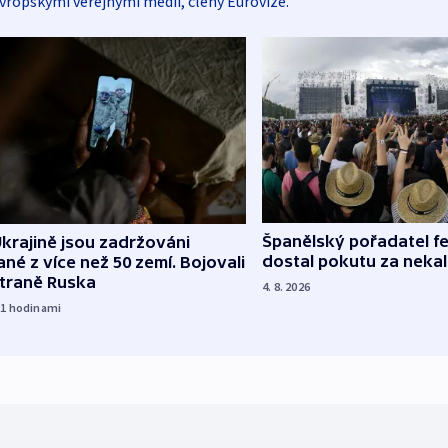
vropskými veřejnými médii, členy Eurovize.
Španělský pořadatel fe
krajině jsou zadržováni
dostal pokutu za nekal
né z více než 50 zemí. Bojovali
straně Ruska
4. 8. 2026
21
hodinami