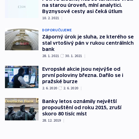
na starou úroveň, míní analytici.
Byznysové cesty asi čeká útlum
10. 2. 2021
|
DOPORUČUJEME
Záporný úrok je sluha, ze kterého se
stal vrtošivý pán v rukou centrálních
bank
28. 1. 2021
30. 1. 2021
|
Evropské akcie jsou nejvýše od
první poloviny března. Dařilo se i
pražské burze
2. 6. 2020
2. 6. 2020
|
Banky letos oznámily největší
propouštění od roku 2015, zruší
skoro 80 tisíc míst
28. 12. 2019
|