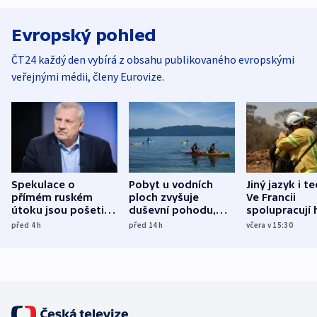
Evropský pohled
ČT24 každý den vybírá z obsahu publikovaného evropskými
veřejnými médii, členy Eurovize.
Spekulace o
Pobyt u vodních
Jiný jazyk i t
přímém ruském
ploch zvyšuje
Ve Francii
útoku jsou pošetilé,
duševní pohodu,
spolupracují h
míní estonský
ukázala
různých zemí
před 4
h
před 14
h
včera v 15:30
bezpečnostní
mezinárodní studie
expert