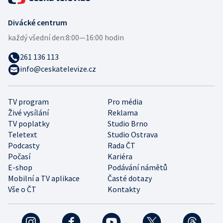
Divácké centrum
každý všední den:
8:00—16:00 hodin
261 136 113
info@ceskatelevize.cz
TV program
Pro média
Živé vysílání
Reklama
TV poplatky
Studio Brno
Teletext
Studio Ostrava
Podcasty
Rada ČT
Počasí
Kariéra
E-shop
Podávání námětů
Mobilní a TV aplikace
Časté dotazy
Vše o ČT
Kontakty