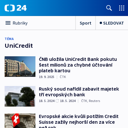
Sport
SLEDOVAT
Rubriky
TÉMA
UniCredit
ČNB uložila UniCredit Bank pokutu
šest milionů za chybné účtování
plateb kartou
19. 9. 2025
|
ČTK
Ruský soud nařídil zabavit majetek
tří evropských bank
18. 5. 2024
18. 5. 2024
|
ČTK
,
Reuters
Evropské akcie kvůli potížím Credit
Suisse zažily nejhorší den za více
než rok