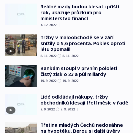
Reálné mzdy budou klesat i příští
rok, ukazuje průzkum pro
ministerstvo financí
4. 12. 2022
|
Tržby v maloobchodě se v září
snížily o 5,6 procenta. Pokles oproti
létu zpomalil
8. 11. 2022
8. 11. 2022
|
Bankám stoupl v prvním pololetí
čistý zisk o 23 a půl miliardy
19. 9. 2022
19. 9. 2022
|
Lidé odkládají nákupy, tržby
obchodníků klesají třetí měsíc v řadě
7. 9. 2022
7. 9. 2022
|
Třetina mladých Čechů nedosáhne
na hypotéku. Berou si další úvěry