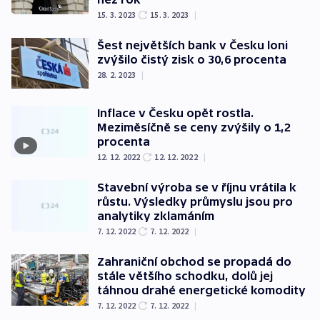
15. 3. 2023
15. 3. 2023
|
Šest největších bank v Česku loni
zvýšilo čistý zisk o 30,6 procenta
28. 2. 2023
|
Inflace v Česku opět rostla.
Meziměsíčně se ceny zvýšily o 1,2
procenta
12. 12. 2022
12. 12. 2022
|
Stavební výroba se v říjnu vrátila k
růstu. Výsledky průmyslu jsou pro
analytiky zklamáním
7. 12. 2022
7. 12. 2022
|
Zahraniční obchod se propadá do
stále většího schodku, dolů jej
táhnou drahé energetické komodity
7. 12. 2022
7. 12. 2022
|