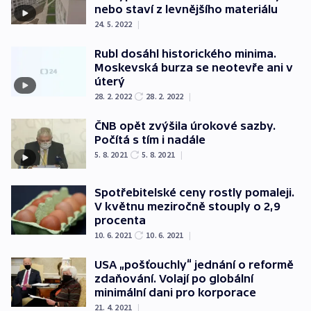
nebo staví z levnějšího materiálu
24. 5. 2022
|
Rubl dosáhl historického minima.
Moskevská burza se neotevře ani v
úterý
28. 2. 2022
28. 2. 2022
|
ČNB opět zvýšila úrokové sazby.
Počítá s tím i nadále
5. 8. 2021
5. 8. 2021
|
Spotřebitelské ceny rostly pomaleji.
V květnu meziročně stouply o 2,9
procenta
10. 6. 2021
10. 6. 2021
|
USA „pošťouchly“ jednání o reformě
zdaňování. Volají po globální
minimální dani pro korporace
21. 4. 2021
|