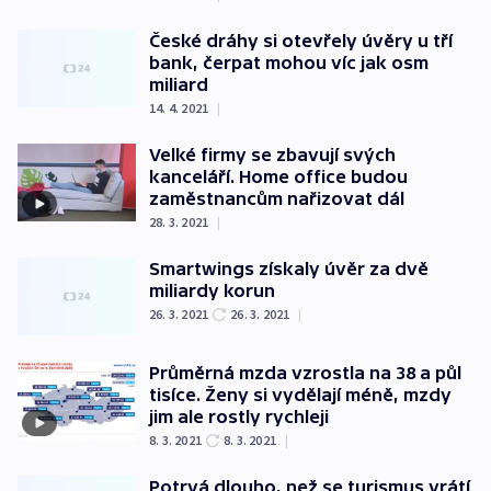
České dráhy si otevřely úvěry u tří
bank, čerpat mohou víc jak osm
miliard
14. 4. 2021
|
Velké firmy se zbavují svých
kanceláří. Home office budou
zaměstnancům nařizovat dál
28. 3. 2021
|
Smartwings získaly úvěr za dvě
miliardy korun
26. 3. 2021
26. 3. 2021
|
Průměrná mzda vzrostla na 38 a půl
tisíce. Ženy si vydělají méně, mzdy
jim ale rostly rychleji
8. 3. 2021
8. 3. 2021
|
Potrvá dlouho, než se turismus vrátí