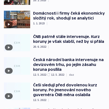
10. 2. 2023
|
Domácnosti i firmy čeká ekonomicky
složitý rok, shodují se analytici
1. 1. 2023
|
ČNB patrně stále intervenuje. Kurz
koruny je však slabší, než by si přála
20. 6. 2022
|
Česká národní banka intervenuje na
devizovém trhu, po jejím zásahu
koruna posílila
12. 5. 2022
12. 5. 2022
|
daz
Češi sledují před dovolenou kurz
koruny. Po jmenování nového
guvernéra ČNB měna oslabila
12. 5. 2022
|