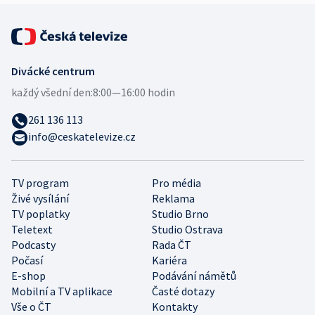
Divácké centrum
každý všední den:
8:00—16:00 hodin
261 136 113
info@ceskatelevize.cz
TV program
Pro média
Živé vysílání
Reklama
TV poplatky
Studio Brno
Teletext
Studio Ostrava
Podcasty
Rada ČT
Počasí
Kariéra
E-shop
Podávání námětů
Mobilní a TV aplikace
Časté dotazy
Vše o ČT
Kontakty