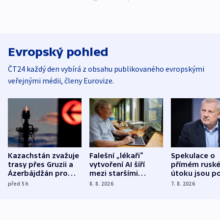
Evropský pohled
ČT24 každý den vybírá z obsahu publikovaného evropskými
veřejnými médii, členy Eurovize.
Kazachstán zvažuje
Falešní „lékaři“
Spekulace o
trasy přes Gruzii a
vytvoření AI šíří
přímém rusk
Ázerbájdžán pro
mezi staršími
útoku jsou po
vývoz ropy do
Poláky nebezpečné
míní estonsk
před 5
h
8. 8. 2026
7. 8. 2026
Evropy
zdravotní rady
bezpečnostn
expert