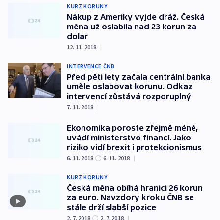
KURZ KORUNY
Nákup z Ameriky vyjde dráž. Česká
měna už oslabila nad 23 korun za
dolar
12. 11. 2018
|
INTERVENCE ČNB
Před pěti lety začala centrální banka
uměle oslabovat korunu. Odkaz
intervencí zůstává rozporuplný
7. 11. 2018
|
Ekonomika poroste zřejmě méně,
uvádí ministerstvo financí. Jako
riziko vidí brexit i protekcionismus
6. 11. 2018
6. 11. 2018
|
KURZ KORUNY
Česká měna obíhá hranici 26 korun
za euro. Navzdory kroku ČNB se
stále drží slabší pozice
2. 7. 2018
2. 7. 2018
|