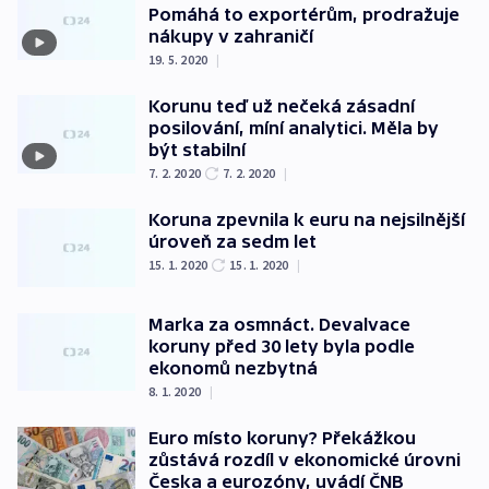
Pomáhá to exportérům, prodražuje
nákupy v zahraničí
19. 5. 2020
|
Korunu teď už nečeká zásadní
posilování, míní analytici. Měla by
být stabilní
7. 2. 2020
7. 2. 2020
|
Koruna zpevnila k euru na nejsilnější
úroveň za sedm let
15. 1. 2020
15. 1. 2020
|
Marka za osmnáct. Devalvace
koruny před 30 lety byla podle
ekonomů nezbytná
8. 1. 2020
|
Euro místo koruny? Překážkou
zůstává rozdíl v ekonomické úrovni
Česka a eurozóny, uvádí ČNB