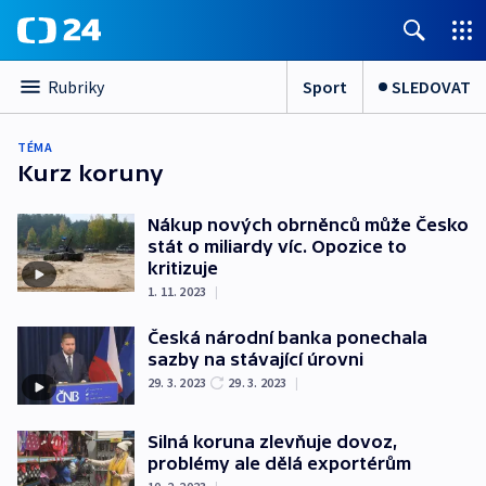
Sport
SLEDOVAT
Rubriky
TÉMA
Kurz koruny
Nákup nových obrněnců může Česko
stát o miliardy víc. Opozice to
kritizuje
1. 11. 2023
|
Česká národní banka ponechala
sazby na stávající úrovni
29. 3. 2023
29. 3. 2023
|
Silná koruna zlevňuje dovoz,
problémy ale dělá exportérům