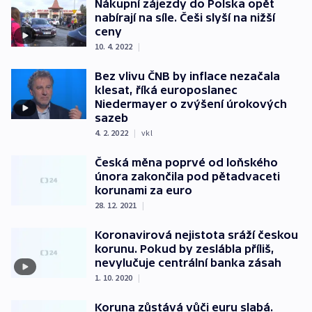
Nákupní zájezdy do Polska opět
nabírají na síle. Češi slyší na nižší
ceny
10. 4. 2022
|
Bez vlivu ČNB by inflace nezačala
klesat, říká europoslanec
Niedermayer o zvýšení úrokových
sazeb
4. 2. 2022
|
vkl
Česká měna poprvé od loňského
února zakončila pod pětadvaceti
korunami za euro
28. 12. 2021
|
Koronavirová nejistota sráží českou
korunu. Pokud by zeslábla příliš,
nevylučuje centrální banka zásah
1. 10. 2020
|
Koruna zůstává vůči euru slabá.