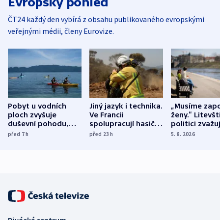
Evropský pohled
ČT24 každý den vybírá z obsahu publikovaného evropskými
veřejnými médii, členy Eurovize.
Pobyt u vodních
Jiný jazyk i technika.
„Musíme zapo
ploch zvyšuje
Ve Francii
ženy.“ Litevšt
duševní pohodu,
spolupracují hasiči z
politici zvažuj
ukázala
různých zemí
dohodu o
před 7
h
před 23
h
5. 8. 2026
mezinárodní studie
demografii