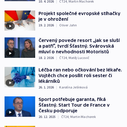
10. 4. 2026
|
ČT24
,
Martin Machorek
Projekt společné evropské stíhačky
je v ohrožení
19. 2. 2026
|
Oliver Jahn
Červený povede resort „jak se sluší
a patří“, tvrdí Šťastný. Svárovská
mluví o nevhodnosti Motoristů
18. 2. 2026
|
ČT24
,
Matěj Lucovič
Léčba ran nebo očkování bez lékaře.
Vojtěch chce posílit roli sester či
lékárníků
26. 1. 2026
|
Karolína Jelínková
Sport potřebuje garanta, říká
Šťastný. Start Tour de France v
Česku podporuje
20. 12. 2025
|
ČT24
,
Martin Machorek