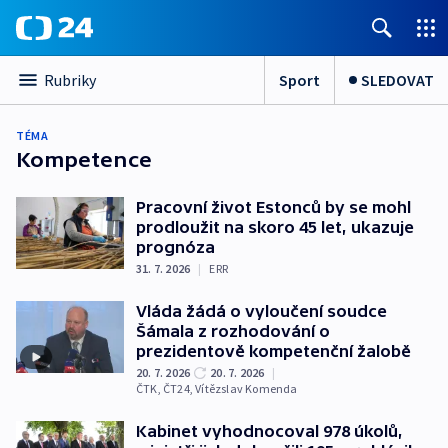
Sport
SLEDOVAT
Rubriky
TÉMA
Kompetence
Pracovní život Estonců by se mohl
prodloužit na skoro 45 let, ukazuje
prognóza
31. 7. 2026
|
ERR
Vláda žádá o vyloučení soudce
Šámala z rozhodování o
prezidentově kompetenční žalobě
20. 7. 2026
20. 7. 2026
|
ČTK
,
ČT24
,
Vítězslav Komenda
Kabinet vyhodnocoval 978 úkolů,