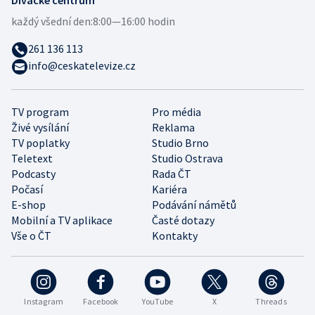
Divácké centrum
každý všední den:
8:00—16:00 hodin
261 136 113
info@ceskatelevize.cz
TV program
Pro média
Živé vysílání
Reklama
TV poplatky
Studio Brno
Teletext
Studio Ostrava
Podcasty
Rada ČT
Počasí
Kariéra
E-shop
Podávání námětů
Mobilní a TV aplikace
Časté dotazy
Vše o ČT
Kontakty
Instagram
Facebook
YouTube
X
Threads