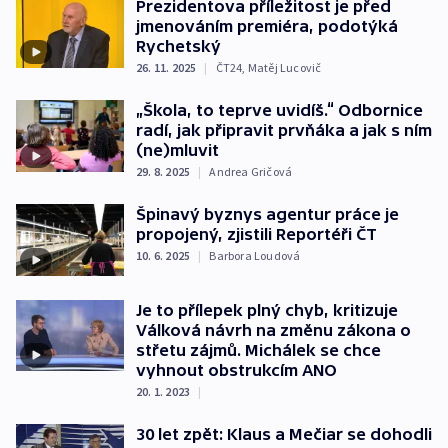
Prezidentova příležitost je před
jmenováním premiéra, podotýká
Rychetský
26. 11. 2025
|
ČT24
,
Matěj Lucovič
„Škola, to teprve uvidíš.“ Odbornice
radí, jak připravit prvňáka a jak s ním
(ne)mluvit
29. 8. 2025
|
Andrea Gričová
Špinavý byznys agentur práce je
propojený, zjistili Reportéři ČT
10. 6. 2025
|
Barbora Loudová
Je to přílepek plný chyb, kritizuje
Válková návrh na změnu zákona o
střetu zájmů. Michálek se chce
vyhnout obstrukcím ANO
20. 1. 2023
|
30 let zpět: Klaus a Mečiar se dohodli