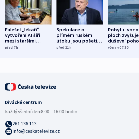
Falešní „lékaři“
Spekulace o
Pobyt u vodn
vytvoření AI šíří
přímém ruském
ploch zvyšuje
mezi staršími
útoku jsou pošetilé,
duševní poho
Poláky nebezpečné
míní estonský
ukázala
před 7
h
před 21
h
včera v 07:30
zdravotní rady
bezpečnostní
mezinárodní 
expert
Divácké centrum
každý všední den:
8:00—16:00 hodin
261 136 113
info@ceskatelevize.cz