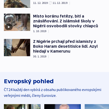
11. 12. 2019
11. 12. 2019
|
Místo koránu řetězy, bití a
znásilňování. Z islámské školy v
Nigérii osvobodili stovky chlapců
1. 10. 2019
|
Z Nigérie prchají před islamisty z
Boko Haram desetitisíce lidí. Azyl
hledají v Kamerunu
30. 1. 2019
|
Evropský pohled
ČT24 každý den vybírá z obsahu publikovaného evropskými
veřejnými médii, členy Eurovize.