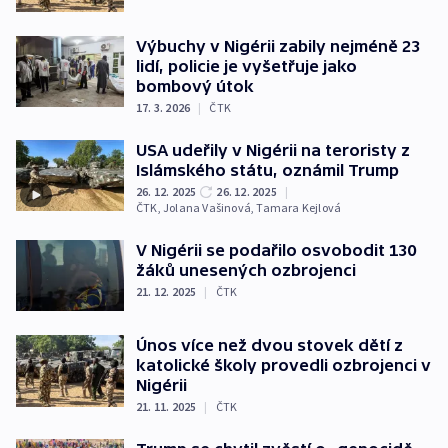
Výbuchy v Nigérii zabily nejméně 23
lidí, policie je vyšetřuje jako
bombový útok
17. 3. 2026
|
ČTK
USA udeřily v Nigérii na teroristy z
Islámského státu, oznámil Trump
26. 12. 2025
26. 12. 2025
|
ČTK
,
Jolana Vašinová
,
Tamara Kejlová
V Nigérii se podařilo osvobodit 130
žáků unesených ozbrojenci
21. 12. 2025
|
ČTK
Únos více než dvou stovek dětí z
katolické školy provedli ozbrojenci v
Nigérii
21. 11. 2025
|
ČTK