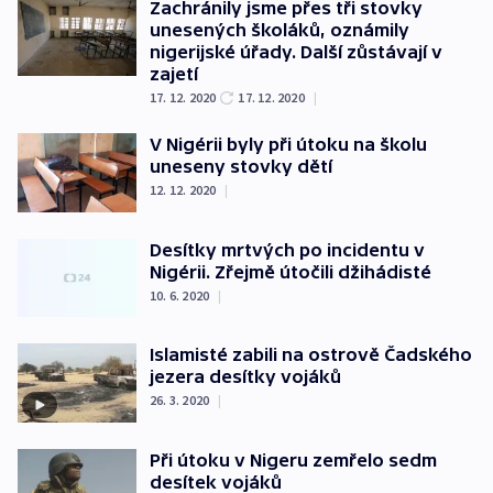
Zachránily jsme přes tři stovky
unesených školáků, oznámily
nigerijské úřady. Další zůstávají v
zajetí
17. 12. 2020
17. 12. 2020
|
V Nigérii byly při útoku na školu
uneseny stovky dětí
12. 12. 2020
|
Desítky mrtvých po incidentu v
Nigérii. Zřejmě útočili džihádisté
10. 6. 2020
|
Islamisté zabili na ostrově Čadského
jezera desítky vojáků
26. 3. 2020
|
Při útoku v Nigeru zemřelo sedm
desítek vojáků