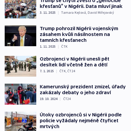
Trump se chytil zvěstí o „genocidě
křesťanů“ v Nigérii. Data mluví jinak
3. 11. 2025
|
Tamara Kejlová
,
David Miřejovský
Trump pohrozil Nigérii vojenským
zásahem kvůli násilnostem na
tamních křesťanech
1. 11. 2025
|
ČTK
Ozbrojenci v Nigérii unesli pět
desítek lidí včetně žen a dětí
7. 1. 2025
|
ČTK
,
ČT24
Kamerunský prezident zmizel, úřady
zakázaly debaty o jeho zdraví
19. 10. 2024
|
ČT24
Útoky ozbrojenců si v Nigérii podle
policie vyžádaly nejméně čtyřicet
mrtvých