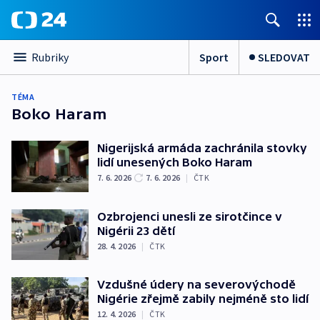
Sport
SLEDOVAT
Rubriky
TÉMA
Boko Haram
Nigerijská armáda zachránila stovky
lidí unesených Boko Haram
7. 6. 2026
7. 6. 2026
|
ČTK
Ozbrojenci unesli ze sirotčince v
Nigérii 23 dětí
28. 4. 2026
|
ČTK
Vzdušné údery na severovýchodě
Nigérie zřejmě zabily nejméně sto lidí
12. 4. 2026
|
ČTK