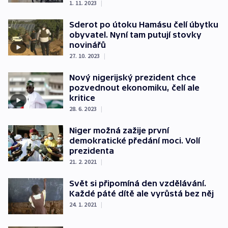
1. 11. 2023
|
Sderot po útoku Hamásu čelí úbytku
obyvatel. Nyní tam putují stovky
novinářů
27. 10. 2023
|
Nový nigerijský prezident chce
pozvednout ekonomiku, čelí ale
kritice
28. 6. 2023
|
Niger možná zažije první
demokratické předání moci. Volí
prezidenta
21. 2. 2021
|
Svět si připomíná den vzdělávání.
Každé páté dítě ale vyrůstá bez něj
24. 1. 2021
|