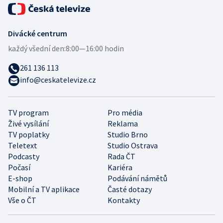
Divácké centrum
každý všední den:
8:00—16:00 hodin
261 136 113
info@ceskatelevize.cz
TV program
Pro média
Živé vysílání
Reklama
TV poplatky
Studio Brno
Teletext
Studio Ostrava
Podcasty
Rada ČT
Počasí
Kariéra
E-shop
Podávání námětů
Mobilní a TV aplikace
Časté dotazy
Vše o ČT
Kontakty