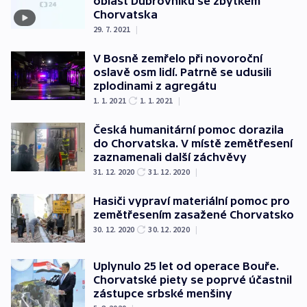
oblast Dubrovníku se zbytkem
Chorvatska
29. 7. 2021
|
V Bosně zemřelo při novoroční
oslavě osm lidí. Patrně se udusili
zplodinami z agregátu
1. 1. 2021
1. 1. 2021
|
Česká humanitární pomoc dorazila
do Chorvatska. V místě zemětřesení
zaznamenali další záchvěvy
31. 12. 2020
31. 12. 2020
|
Hasiči vypraví materiální pomoc pro
zemětřesením zasažené Chorvatsko
30. 12. 2020
30. 12. 2020
|
Uplynulo 25 let od operace Bouře.
Chorvatské piety se poprvé účastnil
zástupce srbské menšiny