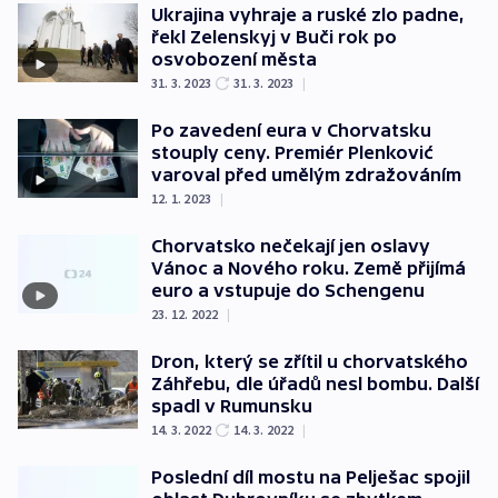
Ukrajina vyhraje a ruské zlo padne,
řekl Zelenskyj v Buči rok po
osvobození města
31. 3. 2023
31. 3. 2023
|
Po zavedení eura v Chorvatsku
stouply ceny. Premiér Plenković
varoval před umělým zdražováním
12. 1. 2023
|
Chorvatsko nečekají jen oslavy
Vánoc a Nového roku. Země přijímá
euro a vstupuje do Schengenu
23. 12. 2022
|
Dron, který se zřítil u chorvatského
Záhřebu, dle úřadů nesl bombu. Další
spadl v Rumunsku
14. 3. 2022
14. 3. 2022
|
Poslední díl mostu na Pelješac spojil