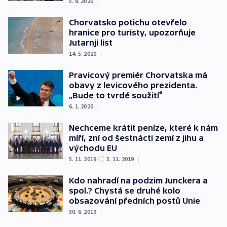
5. 8. 2020
|
Chorvatsko potichu otevřelo
hranice pro turisty, upozorňuje
Jutarnji list
14. 5. 2020
|
Pravicový premiér Chorvatska má
obavy z levicového prezidenta.
„Bude to tvrdé soužití“
6. 1. 2020
|
Nechceme krátit peníze, které k nám
míří, zní od šestnácti zemí z jihu a
východu EU
5. 11. 2019
5. 11. 2019
|
Kdo nahradí na podzim Junckera a
spol.? Chystá se druhé kolo
obsazování předních postů Unie
30. 6. 2019
|