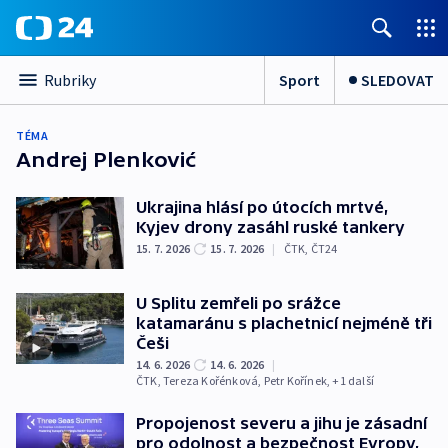
Sport
SLEDOVAT
Rubriky
TÉMA
Andrej Plenković
Ukrajina hlásí po útocích mrtvé,
Kyjev drony zasáhl ruské tankery
15. 7. 2026
15. 7. 2026
|
ČTK
,
ČT24
U Splitu zemřeli po srážce
katamaránu s plachetnicí nejméně tři
Češi
14. 6. 2026
14. 6. 2026
|
ČTK
,
Tereza Kořénková
,
Petr Kořínek
, +1 další
Propojenost severu a jihu je zásadní
pro odolnost a bezpečnost Evropy,