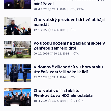
míní Pavel
28. 4. 2026
28. 4. 2026
|
ČTK
,
ČT24
Chorvatský prezident drtivě obhájil
mandát
12. 1. 2025
12. 1. 2025
|
ČTK
Po útoku nožem na základní škole v
Záhřebu zemřelo dítě
20. 12. 2024
20. 12. 2024
|
ČTK
V domově důchodců v Chorvatsku
útočník zastřelil několik lidí
22. 7. 2024
22. 7. 2024
|
ČTK
Chorvaté volili stabilitu,
Plenkovičova HDZ ale oslabila
18. 4. 2024
18. 4. 2024
|
ČT24
,
ČTK