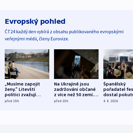
Evropský pohled
ČT24 každý den vybírá z obsahu publikovaného evropskými
veřejnými médii, členy Eurovize.
„Musíme zapojit
Na Ukrajině jsou
Španělský
ženy.“ Litevští
zadržováni občané
pořadatel fes
politici zvažují
z více než 50 zemí.
dostal pokut
dohodu o
Bojovali na straně
nekalé prakti
před 19
h
před 20
h
4. 8. 2026
demografii
Ruska