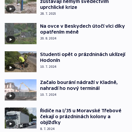
zůstávají němým svědectvím
uprchlické krize
28. 7. 2025
Na ovce v Beskydech útočí vlci díky
opatřením méně
20. 8. 2024
Studenti opět o prázdninách uklízejí
Hodonín
10. 7. 2024
Začalo bourání nádraží v Kladně,
nahradí ho nový terminál
10. 7. 2024
Řidiče na I/35 u Moravské Třebové
čekají o prázdninách kolony a
objížďky
8. 7. 2024