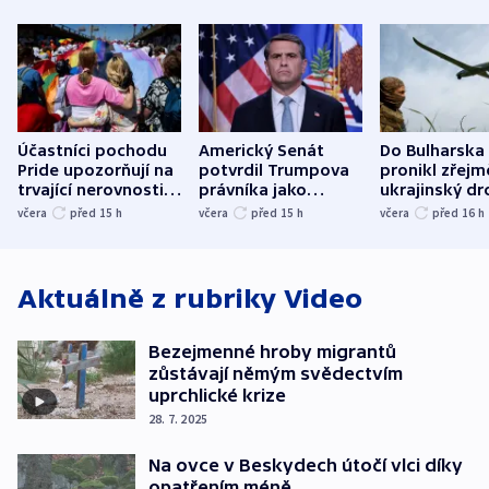
Účastníci pochodu
Americký Senát
Do Bulharska
Pride upozorňují na
potvrdil Trumpova
pronikl zřejm
trvající nerovnosti i
právníka jako
ukrajinský dr
společenskou
ministra
explodoval k
včera
před 15
h
včera
před 15
h
včera
před 16
h
atmosféru
spravedlnosti
od plynovod
Aktuálně z rubriky
Video
Bezejmenné hroby migrantů
zůstávají němým svědectvím
uprchlické krize
28. 7. 2025
Na ovce v Beskydech útočí vlci díky
opatřením méně