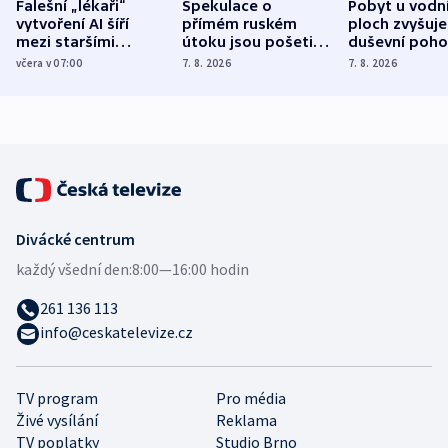
Falešní „lékaři“
Spekulace o
Pobyt u vodn
vytvoření AI šíří
přímém ruském
ploch zvyšuje
mezi staršími
útoku jsou pošetilé,
duševní poho
Poláky nebezpečné
míní estonský
ukázala
včera v 07:00
7. 8. 2026
7. 8. 2026
zdravotní rady
bezpečnostní
mezinárodní 
expert
Divácké centrum
každý všední den:
8:00—16:00 hodin
261 136 113
info@ceskatelevize.cz
TV program
Pro média
Živé vysílání
Reklama
TV poplatky
Studio Brno