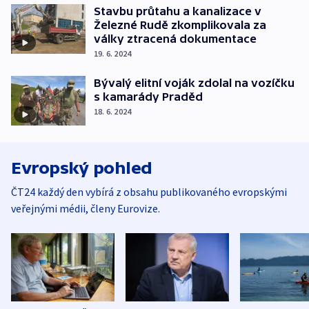
Stavbu průtahu a kanalizace v
Železné Rudě zkomplikovala za
války ztracená dokumentace
19. 6. 2024
Bývalý elitní voják zdolal na vozíčku
s kamarády Praděd
18. 6. 2024
Evropský pohled
ČT24 každý den vybírá z obsahu publikovaného evropskými
veřejnými médii, členy Eurovize.