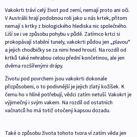
Vakokrti tráví celý život pod zemí, nemají proto ani oči.
V Austrálii hrají podobnou roli jako u nás krtek, přitom
nemají s krtky z biologického hlediska nic společného.
Liší se i ve způsobu pohybu v půdě. Zatímco krtci si
prokopávají stabilní tunely, vakokrti půdou jen „plavou“
a jejich chodbičky se za nimi hned hroutí. Na rozdíl od
krtků také nehrabou celou přední končetinou, ale jen
dvěma rozšířenými drápy.
Životu pod povrchem jsou vakokrti dokonale
přizpůsobeni, o to podivnější je jejich zlatý kožíšek. K
čemu ho v hlíně potřebují, vědci zatím netuší. Vakokrt je
výjimečný i svým vakem. Na rozdíl od ostatních
vačnatců ho má totiž otočený kapsou dozadu.
Také o způsobu života tohoto tvora ví zatím věda jen