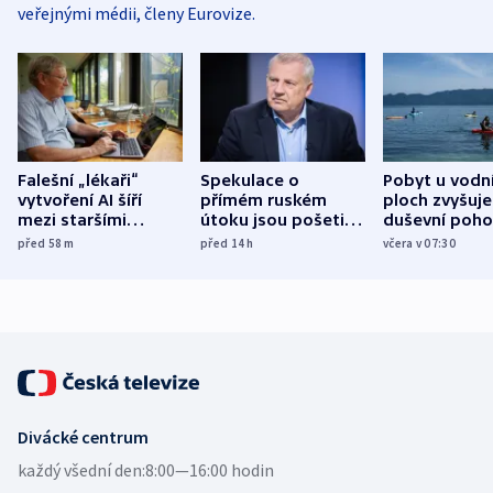
veřejnými médii, členy Eurovize.
Falešní „lékaři“
Spekulace o
Pobyt u vodn
vytvoření AI šíří
přímém ruském
ploch zvyšuje
mezi staršími
útoku jsou pošetilé,
duševní poho
Poláky nebezpečné
míní estonský
ukázala
před 58
m
před 14
h
včera v 07:30
zdravotní rady
bezpečnostní
mezinárodní 
expert
Divácké centrum
každý všední den:
8:00—16:00 hodin