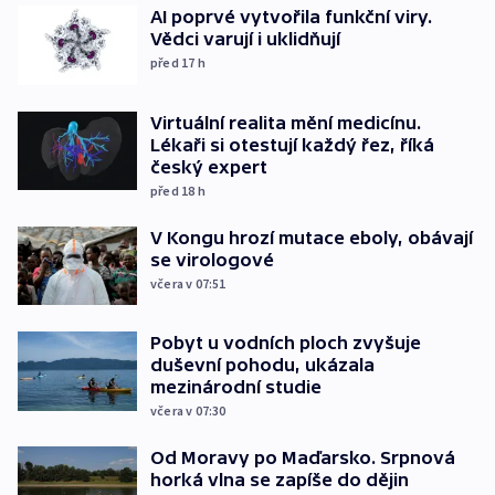
AI poprvé vytvořila funkční viry.
Vědci varují i uklidňují
před 17
h
Virtuální realita mění medicínu.
Lékaři si otestují každý řez, říká
český expert
před 18
h
V Kongu hrozí mutace eboly, obávají
se virologové
včera v 07:51
Pobyt u vodních ploch zvyšuje
duševní pohodu, ukázala
mezinárodní studie
včera v 07:30
Od Moravy po Maďarsko. Srpnová
horká vlna se zapíše do dějin