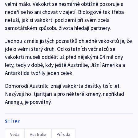
velmi málo. Vakokrt se nesmírně obtížně pozoruje a
nedaří se ho ani chovat v zajetí. Biologové tak třeba
netuší, jak si vakokrti pod zemí při svém zcela
samotářském způsobu života hledají partnery.
Jednou z mála jistých poznatků ohledně vakokrtů je, že
jde o velmi starý druh. Od ostatních vačnatců se
vakokrti museli oddělit už před nějakými 64 miliony
lety, tedy v době, kdy ještě Austrálie, Jižní Amerika a
Antarktida tvořily jeden celek.
Domorodí Austrálci znají vakokrta desítky tisíc let.
Nazývají ho itjaritjari a pro některé kmeny, například
Anangu, je posvátný.
ŠTÍTKY
Věda
Austrálie
Příroda