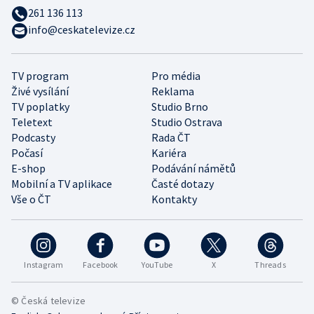
261 136 113
info@ceskatelevize.cz
TV program
Pro média
Živé vysílání
Reklama
TV poplatky
Studio Brno
Teletext
Studio Ostrava
Podcasty
Rada ČT
Počasí
Kariéra
E-shop
Podávání námětů
Mobilní a TV aplikace
Časté dotazy
Vše o ČT
Kontakty
Instagram
Facebook
YouTube
X
Threads
© Česká televize