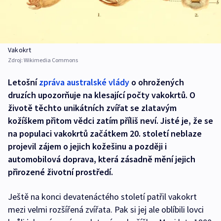
Vakokrt
Zdroj:
Wikimedia Commons
Letošní
zpráva australské vlády
o ohrožených
druzích upozorňuje na klesající počty vakokrtů. O
životě těchto unikátních zvířat se zlatavým
kožíškem přitom vědci zatím příliš neví. Jisté je, že se
na populaci vakokrtů začátkem 20. století neblaze
projevil zájem o jejich kožešinu a později i
automobilová doprava, která zásadně mění jejich
přirozené životní prostředí.
Ještě na konci devatenáctého století patřil vakokrt
mezi velmi rozšířená zvířata. Pak si jej ale oblíbili lovci