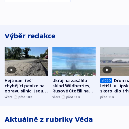
Výběr redakce
Hejtmani řeší
Ukrajina zasáhla
Dron n
VIDEO
chybějící peníze na
sklad Wildberries,
letišti u Lips
opravu silnic. Jsou
Rusové útočili na
skoro kilo trh
nenárokové, namítá
trh, hasiče či
indicie ukazuj
včera
před 10
h
včera
před 11
h
před 11
h
ministerstvo
stadion
Rusko
Aktuálně z rubriky
Věda