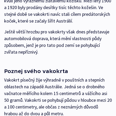
kvůli jeho výraznému zlatavému kožíšku. Mezi lety 1900
a 1920 byly prodány desítky tisíc těchto kožešin. Ve
stejné době se vakokrti navíc stali cílem predátorských
koček, které se začaly šířit Austrálií.
Ještě větší hrozbu pro vakokrty však dnes představuje
automobilová doprava, která mění vlastnosti půdy
způsobem, jenž je pro tato pod zemí se pohybující
zvířata nepříznivý.
Poznej svého vakokrta
Vakokrt písečný žije výhradně v pouštních a stepních
oblastech na západě Austrálie. Jedná se o drobného
vačnatce měřícího kolem 15 centimetrů a vážícího asi
50 gramů. Vakokrti se pohybují půdou v hloubce mezi 20
a 100 centimetry, ale občas z neznámých důvodů
hrabou až do dvou a půl metru.