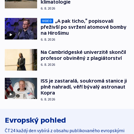
klimatologie
6. 8. 2026
„A pak ticho,“ popisovali
VIDEO
přeživší po svržení atomové bomby
na Hirošimu
6. 8. 2026
Na Cambridgeské univerzitě skončil
profesor obviněný z plagiátorství
6. 8. 2026
ISS je zastaralá, soukromá stanice ji
plně nahradí, věří bývalý astronaut
Kopra
6. 8. 2026
Evropský pohled
ČT24 každý den vybírá z obsahu publikovaného evropskými