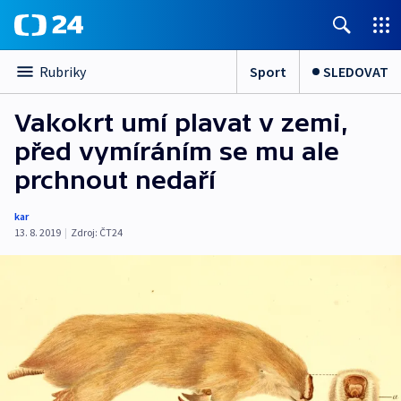
Sport
SLEDOVAT
Rubriky
Vakokrt umí plavat v zemi,
před vymíráním se mu ale
prchnout nedaří
kar
13. 8. 2019
|
Zdroj:
ČT24