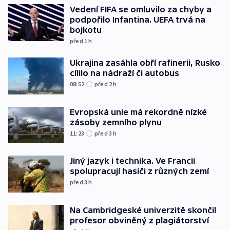
Vedení FIFA se omluvilo za chyby a
podpořilo Infantina. UEFA trvá na
bojkotu
před 1
h
Ukrajina zasáhla obří rafinerii, Rusko
cílilo na nádraží či autobus
08:52
před 2
h
Evropská unie má rekordně nízké
zásoby zemního plynu
11:23
před 3
h
Jiný jazyk i technika. Ve Francii
spolupracují hasiči z různých zemí
před 3
h
Na Cambridgeské univerzitě skončil
profesor obviněný z plagiátorství