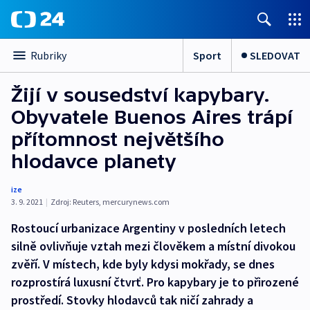
Sport
SLEDOVAT
Rubriky
Žijí v sousedství kapybary.
Obyvatele Buenos Aires trápí
přítomnost největšího
hlodavce planety
ize
3. 9. 2021
|
Zdroj:
Reuters
,
mercurynews.com
Rostoucí urbanizace Argentiny v posledních letech
silně ovlivňuje vztah mezi člověkem a místní divokou
zvěří. V místech, kde byly kdysi mokřady, se dnes
rozprostírá luxusní čtvrť. Pro kapybary je to přirozené
prostředí. Stovky hlodavců tak ničí zahrady a