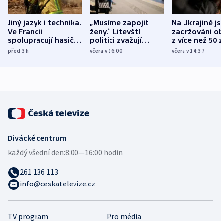
Jiný jazyk i technika.
„Musíme zapojit
Na Ukrajině j
Ve Francii
ženy.“ Litevští
zadržováni o
spolupracují hasiči z
politici zvažují
z více než 50 
různých zemí
dohodu o
Bojovali na s
před 3
h
včera v 16:00
včera v 14:37
demografii
Ruska
Divácké centrum
každý všední den:
8:00—16:00 hodin
261 136 113
info@ceskatelevize.cz
TV program
Pro média