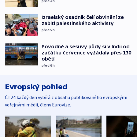
před 4
h
Izraelský osadník čelí obvinění ze
zabití palestinského aktivisty
před 5
h
Povodně a sesuvy půdy si v Indii od
začátku července vyžádaly přes 130
obětí
před 6
h
Evropský pohled
ČT24 každý den vybírá z obsahu publikovaného evropskými
veřejnými médii, členy Eurovize.