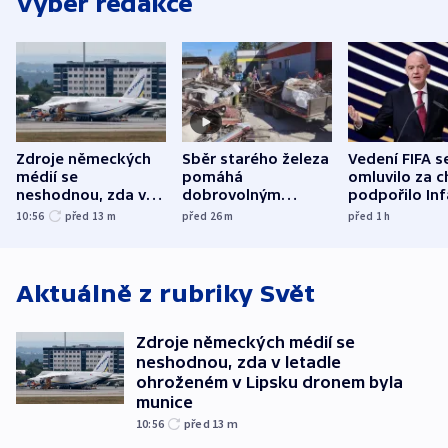
Výběr redakce
Zdroje německých
Sběr starého železa
Vedení FIFA s
médií se
pomáhá
omluvilo za c
neshodnou, zda v
dobrovolným
podpořilo Inf
letadle ohroženém
hasičům financovat
UEFA trvá na
10:56
před 13
m
před 26
m
před 1
h
v Lipsku dronem
techniku i akce
bojkotu
byla munice
Aktuálně z rubriky
Svět
Zdroje německých médií se
neshodnou, zda v letadle
ohroženém v Lipsku dronem byla
munice
10:56
před 13
m