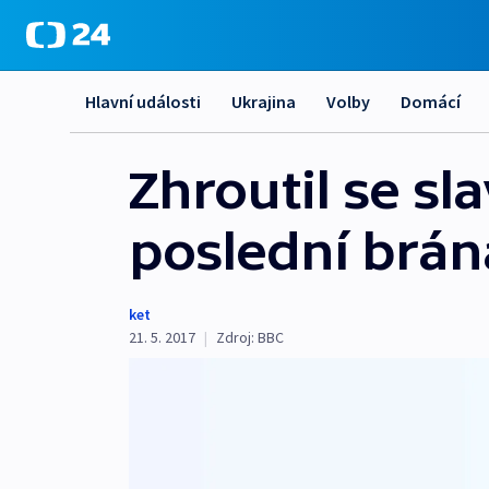
Hlavní události
Ukrajina
Volby
Domácí
Zhroutil se sl
poslední brán
ket
21. 5. 2017
|
Zdroj:
BBC