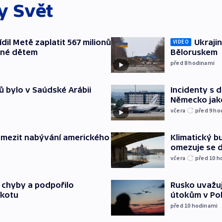
ky
Svět
il Metě zaplatit 567 milionů
Ukrajin
VIDEO
ené dětem
Běloruskem
před 8
hodinami
ů bylo v Saúdské Arábii
Incidenty s d
Německo jak
včera
před 9
ho
omezit nabývání amerického
Klimatický bu
omezuje se d
včera
před 10
h
a chyby a podpořilo
Rusko uvažuj
jkotu
útokům v Poba
před 10
hodinami