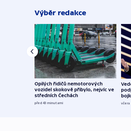
Výběr redakce
Opilých řidičů nemotorových
Vede
vozidel skokově přibylo, nejvíc ve
podp
středních Čechách
boj
před 43
minutami
včera