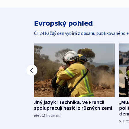
Evropský pohled
ČT24 každý den vybírá z obsahu publikovaného e
Jiný jazyk i technika. Ve Francii
„Mus
spolupracují hasiči z různých zemí
poli
dem
před 15
hodinami
5. 8. 2