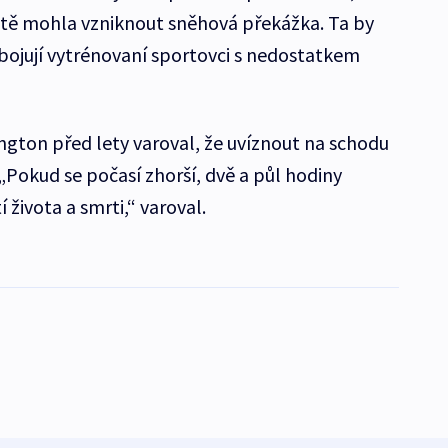
stě mohla vzniknout sněhová překážka. Ta by
ď bojují vytrénovaní sportovci s nedostatkem
ngton před lety varoval, že uvíznout na schodu
okud se počasí zhorší, dvě a půl hodiny
 života a smrti,“ varoval.