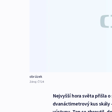
obrázek
Zdroj:
ČT24
Nejvyšší hora světa přišla o
dvanáctimetrový kus skály 
výstupu. Ten se zhroutil, 