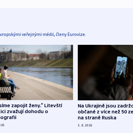
vropskými veřejnými médii, členy Eurovize.
íme zapojit ženy.“ Litevští
Na Ukrajině jsou zadrž
tici zvažují dohodu o
občané z více než 50 ze
ografii
na straně Ruska
026
5. 8. 2026