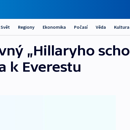
Svět
Regiony
Ekonomika
Počasí
Věda
Kultura
avný „Hillaryho scho
a k Everestu