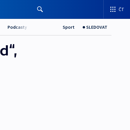
ČT
Podcasty
Sport
SLEDOVAT
d“,