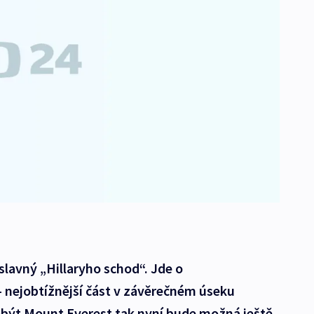
 slavný „Hillaryho schod“. Jde o
- nejobtížnější část v závěrečném úseku
dobýt Mount Everest tak nyní bude možná ještě