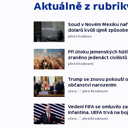
Aktuálně z rubri
Soud v Novém Mexiku naříd
dolarů kvůli újmě způsob
před 1
hodinou
Při útoku jemenských hútí
zraněno jedenáct civilistů
před 3
hodinami
Trump se znovu pokouší 
občanství narozením
včera
před 4
hodinami
Vedení FIFA se omluvilo z
Infantina. UEFA trvá na bo
včera
před 8
hodinami