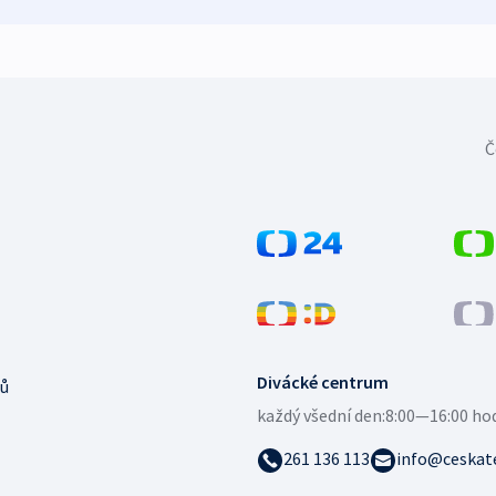
Č
Divácké centrum
ů
každý všední den:
8:00—16:00 ho
261 136 113
info@ceskate