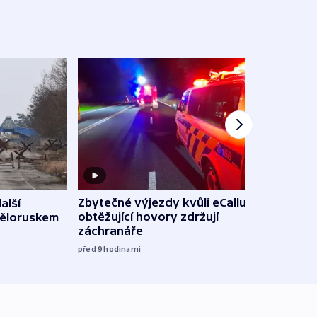
Zbytečné výjezdy kvůli eCallu a
alší
Incid
obtěžující hovory zdržují
Běloruskem
Lips
záchranáře
úmys
expl
před 9
hodinami
včera