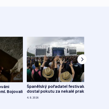
Španělský pořadatel festivalu
ováni
Lesn
dostal pokutu za nekalé praktiky
mí. Bojovali
dopa
zdrav
4. 8. 2026
4. 8. 20