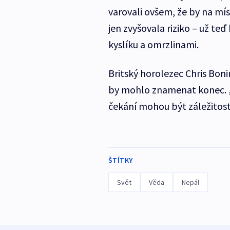
varovali ovšem, že by na mí
jen zvyšovala riziko – už te
kyslíku a omrzlinami.
Britský horolezec Chris Boni
by mohlo znamenat konec. „P
čekání mohou být záležitostí
ŠTÍTKY
Svět
Věda
Nepál