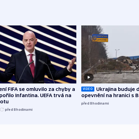
ní FIFA se omluvilo za chyby a
Ukrajina buduje d
VIDEO
ořilo Infantina. UEFA trvá na
opevnění na hranici s 
kotu
před 8
hodinami
před 8
hodinami