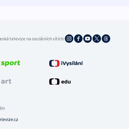
eská televize na sociálních sítích:
din
levize.cz