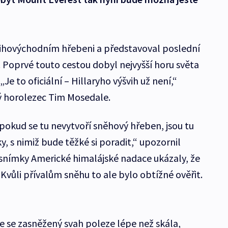
 jihovýchodním hřebeni a představoval poslední
 Poprvé touto cestou dobyl nejvyšší horu světa
Je to oficiální – Hillaryho výšvih už není,“
ý horolezec Tim Mosedale.
, pokud se tu nevytvoří sněhový hřeben, jsou tu
 s nimiž bude těžké si poradit,“ upozornil
snímky Americké himalájské nadace ukázaly, že
 Kvůli přívalům sněhu to ale bylo obtížné ověřit.
e se zasněžený svah poleze lépe než skála,