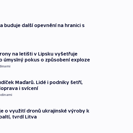
a buduje další opevnění na hranici s
rony na letišti v Lipsku vyšetřuje
o úmyslný pokus o způsobení exploze
dinami
díček Maďarů. Lidé i podniky šetří,
oprava i svícení
odinami
e o využití dronů ukrajinské výroby k
ltí, tvrdí Litva