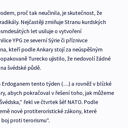
odem, proč tak neučinila, je skutečnost, že
adikály. Nejčastěji zmiňuje Stranu kurdských
osmdesátých let usiluje o vytvoření
ice YPG ze severní Sýrie či příznivce
a, kteří podle Ankary stojí za neúspěšným
opakovaně Turecko ujistilo, že nedovolí žádné
 na švédské půdě.
m Erdoganem tento týden (…) a rovněž v blízké
ry, abych pokračoval v řešení toho, jak můžeme
tí Švédska,“ řekl ve čtvrtek šéf NATO. Podle
mě nové protiteroristické zákony, které
 boj proti terorismu“.