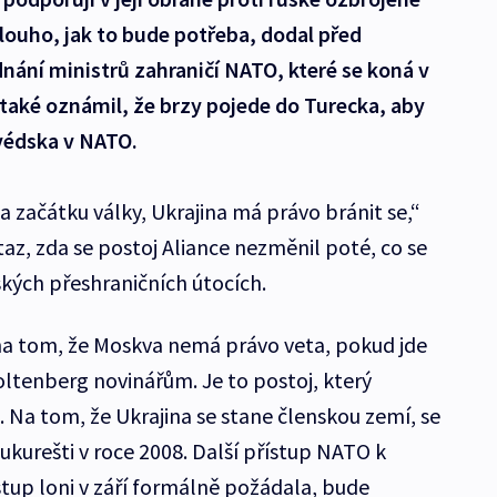
dlouho, jak to bude potřeba, dodal před
nání ministrů zahraničí NATO, které se koná v
také oznámil, že brzy pojede do Turecka, aby
Švédska v NATO.
na začátku války, Ukrajina má právo bránit se,“
az, zda se postoj Aliance nezměnil poté, co se
ských přeshraničních útocích.
í na tom, že Moskva nemá právo veta, pokud jde
oltenberg novinářům. Je to postoj, který
 Na tom, že Ukrajina se stane členskou zemí, se
ukurešti v roce 2008. Další přístup NATO k
vstup loni v září formálně požádala, bude