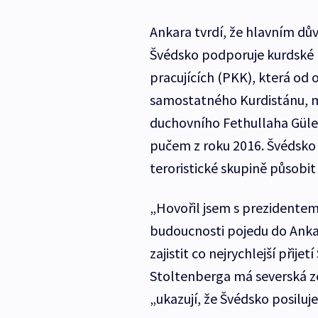
Ankara tvrdí, že hlavním dův
Švédsko podporuje kurdské r
pracujících (PKK), která od 
samostatného Kurdistánu, mil
duchovního Fethullaha Gülen
pučem z roku 2016. Švédsko 
teroristické skupině působit
„Hovořil jsem s prezidente
budoucnosti pojedu do Anka
zajistit co nejrychlejší přije
Stoltenberga má severská ze
„ukazují, že Švédsko posiluje