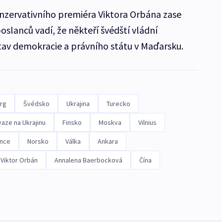
zervativního premiéra Viktora Orbána zase
oslanců vadí, že někteří švédští vládní
tav demokracie a právního státu v Maďarsku.
rg
Švédsko
Ukrajina
Turecko
vaze na Ukrajinu
Finsko
Moskva
Vilnius
ance
Norsko
Válka
Ankara
Viktor Orbán
Annalena Baerbocková
Čína