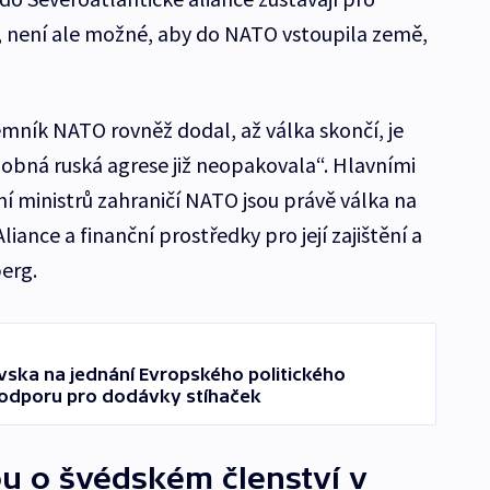
, není ale možné, aby do NATO vstoupila země,
emník NATO rovněž dodal, až válka skončí, je
dobná ruská agrese již neopakovala“. Hlavními
 ministrů zahraničí NATO jsou právě válka na
liance a finanční prostředky pro její zajištění a
berg.
avska na jednání Evropského politického
 podporu pro dodávky stíhaček
u o švédském členství v