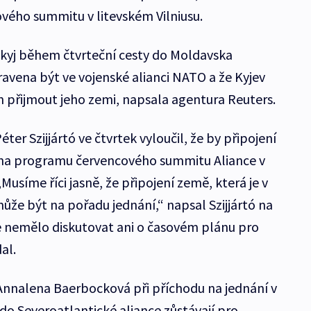
ého summitu v litevském Vilniusu.
kyj během čtvrteční cesty do Moldavska
pravena být ve vojenské alianci NATO a že Kyjev
n přijmout jeho zemi, napsala agentura Reuters.
ter Szijjártó ve čtvrtek vyloučil, že by připojení
na programu červencového summitu Aliance v
„Musíme říci jasně, že připojení země, která je v
ůže být na pořadu jednání,“ napsal Szijjártó na
 nemělo diskutovat ani o časovém plánu pro
al.
nnalena Baerbocková při příchodu na jednání v
do Severoatlantické aliance zůstávají pro