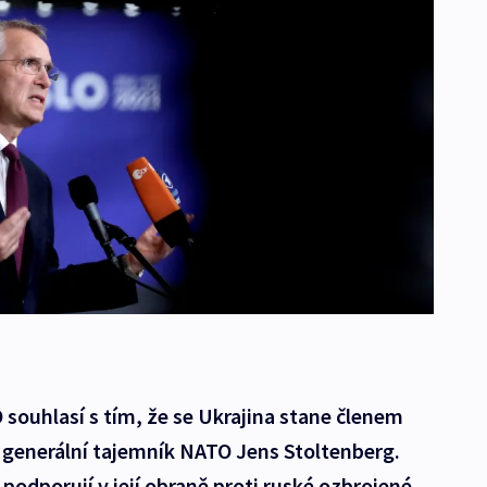
souhlasí s tím, že se Ukrajina stane členem
ek generální tajemník NATO Jens Stoltenberg.
podporují v její obraně proti ruské ozbrojené