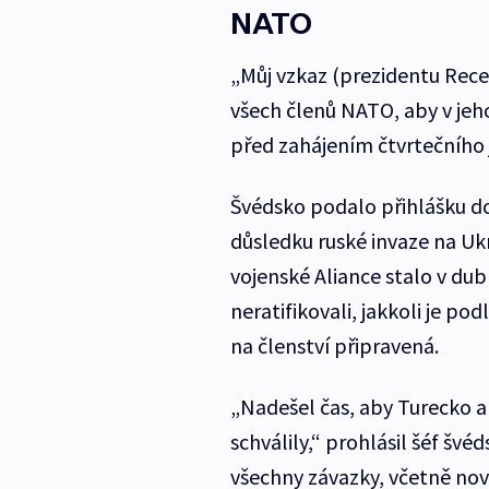
NATO
„Můj vzkaz (prezidentu Rece
všech členů NATO, aby v jeh
před zahájením čtvrtečního 
Švédsko podalo přihlášku do
důsledku ruské invaze na Ukr
vojenské Aliance stalo v dub
neratifikovali, jakkoli je p
na členství připravená.
„Nadešel čas, aby Turecko 
schválily,“ prohlásil šéf švé
všechny závazky, včetně nov