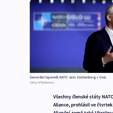
Generální tajemník NATO Jens Stoltenberg v Oslu
Zdroj:
NTB/Reuters
Všechny členské státy NATO 
Aliance, prohlásil ve čtvrt
Alianční země také Ukrajinu 