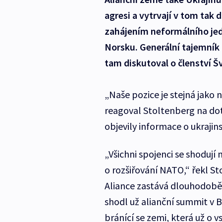
agresi a vytrvají v tom tak 
zahájením neformálního jed
Norsku. Generální tajemník 
tam diskutoval o členství 
„Naše pozice je stejná jako 
reagoval Stoltenberg na dot
objevily informace o ukrajin
„Všichni spojenci se shoduj
o rozšiřování NATO,“ řekl St
Aliance zastává dlouhodobě.
shodl už alianční summit v B
bránící se zemi, která už o 