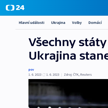
Hlavní události
Ukrajina
Volby
Domácí
Všechny státy
Ukrajina stan
pov
1. 6. 2023
1. 6. 2023
|
Zdroj:
ČTK
,
Reuters