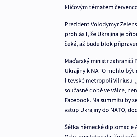
klíčovým tématem červencov
Prezident Volodymyr Zelens
prohlásil, že Ukrajina je při
čeká, až bude blok připrave
Maďarský ministr zahraničí Pé
Ukrajiny k NATO mohlo být 
litevské metropoli Vilniusu. 
současné době ve válce, nem
Facebook. Na summitu by se
vstup Ukrajiny do NATO, dod
Šéfka německé diplomacie A
Oslu konstatovala, že dveře 