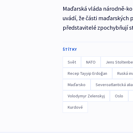
Maďarská vláda národně-kon
uvádí, že části maďarských p
představitelé zpochybňují s
ŠTÍTKY
Svět
NATO
Jens Stoltenbe
Recep Tayyip Erdoğan
Ruská in
Maďarsko
Severoatlantická ali
Volodymyr Zelenskyj
Oslo
Kurdové