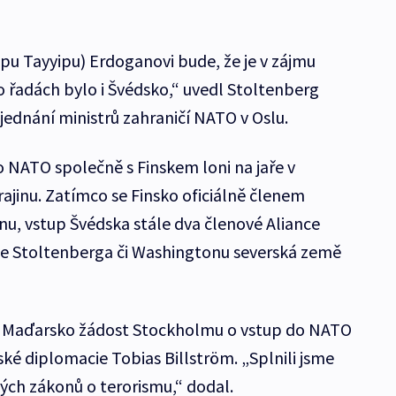
pu Tayyipu) Erdoganovi bude, že je v zájmu
o řadách bylo i Švédsko,“ uvedl Stoltenberg
jednání ministrů zahraničí NATO v Oslu.
 NATO společně s Finskem loni na jaře v
ajinu. Zatímco se Finsko oficiálně členem
nu, vstup Švédska stále dva členové Aliance
odle Stoltenberga či Washingtonu severská země
a Maďarsko žádost Stockholmu o vstup do NATO
dské diplomacie Tobias Billström. „Splnili jsme
ých zákonů o terorismu,“ dodal.