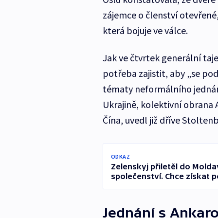
zájemce o členství otevřené
která bojuje ve válce.
Jak ve čtvrtek generální taj
potřeba zajistit, aby „se po
tématy neformálního jednání
Ukrajině, kolektivní obrana A
Čína, uvedl již dříve Stolten
ODKAZ
Zelenskyj přiletěl do Mold
společenství. Chce získat
Jednání s Ankaro