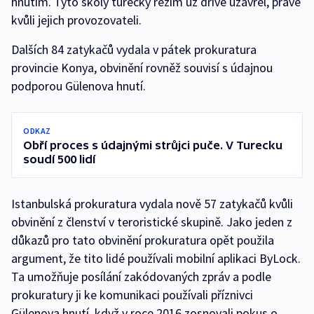
hnutím. Tyto školy turecký režim už dříve uzavřel, právě
kvůli jejich provozovateli.
Dalších 84 zatykačů vydala v pátek prokuratura
provincie Konya, obvinění rovněž souvisí s údajnou
podporou Gülenova hnutí.
ODKAZ
Obří proces s údajnými strůjci puče. V Turecku
soudí 500 lidí
Istanbulská prokuratura vydala nově 57 zatykačů kvůli
obvinění z členství v teroristické skupině. Jako jeden z
důkazů pro tato obvinění prokuratura opět použila
argument, že tito lidé používali mobilní aplikaci ByLock.
Ta umožňuje posílání zakódovaných zpráv a podle
prokuratury ji ke komunikaci používali příznivci
Gülenova hnutí, když v roce 2016 zosnovali pokus o