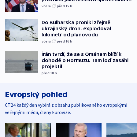
včera
před 15
h
Do Bulharska pronikl zřejmě
ukrajinský dron, explodoval
kilometr od plynovodu
včera
před 16
h
Írán tvrdí, že se s Ománem blíží k
dohodě o Hormuzu. Tam loď zasáhl
projektil
před 18
h
Evropský pohled
ČT24 každý den vybírá z obsahu publikovaného evropskými
veřejnými médii, členy Eurovize.