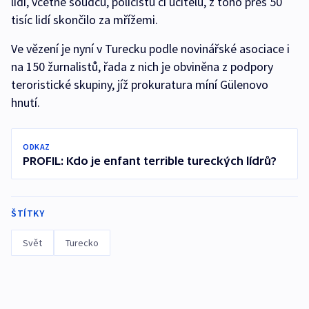
lidí, včetně soudců, policistů či učitelů, z toho přes 50
tisíc lidí skončilo za mřížemi.
Ve vězení je nyní v Turecku podle novinářské asociace i
na 150 žurnalistů, řada z nich je obviněna z podpory
teroristické skupiny, jíž prokuratura míní Gülenovo
hnutí.
ODKAZ
PROFIL: Kdo je enfant terrible tureckých lídrů?
ŠTÍTKY
Svět
Turecko