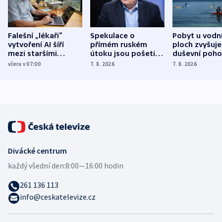
Falešní „lékaři“
Spekulace o
Pobyt u vodn
vytvoření AI šíří
přímém ruském
ploch zvyšuje
mezi staršími
útoku jsou pošetilé,
duševní poho
Poláky nebezpečné
míní estonský
ukázala
včera v 07:00
7. 8. 2026
7. 8. 2026
zdravotní rady
bezpečnostní
mezinárodní 
expert
Divácké centrum
každý všední den:
8:00—16:00 hodin
261 136 113
info@ceskatelevize.cz