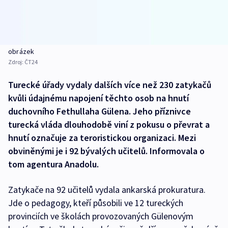
obrázek
Zdroj:
ČT24
Turecké úřady vydaly dalších více než 230 zatykačů
kvůli údajnému napojení těchto osob na hnutí
duchovního Fethullaha Gülena. Jeho příznivce
turecká vláda dlouhodobě viní z pokusu o převrat a
hnutí označuje za teroristickou organizaci. Mezi
obviněnými je i 92 bývalých učitelů. Informovala o
tom agentura Anadolu.
Zatykače na 92 učitelů vydala ankarská prokuratura.
Jde o pedagogy, kteří působili ve 12 tureckých
provinciích ve školách provozovaných Gülenovým