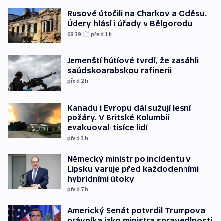
Rusové útočili na Charkov a Oděsu.
Údery hlásí i úřady v Bělgorodu
08:39
před 1
h
Jemenští hútíové tvrdí, že zasáhli
saúdskoarabskou rafinerii
před 2
h
Kanadu i Evropu dál sužují lesní
požáry. V Britské Kolumbii
evakuovali tisíce lidí
před 3
h
Německý ministr po incidentu v
Lipsku varuje před každodenními
hybridními útoky
před 7
h
Americký Senát potvrdil Trumpova
právníka jako ministra spravedlnosti