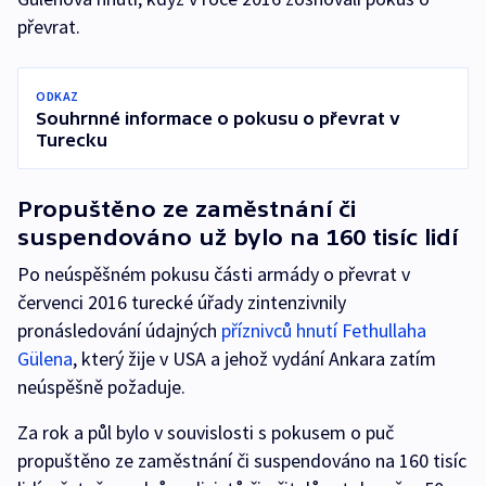
převrat.
ODKAZ
Souhrnné informace o pokusu o převrat v
Turecku
Propuštěno ze zaměstnání či
suspendováno už bylo na 160 tisíc lidí
Po neúspěšném pokusu části armády o převrat v
červenci 2016 turecké úřady zintenzivnily
pronásledování údajných
příznivců hnutí Fethullaha
Gülena
, který žije v USA a jehož vydání Ankara zatím
neúspěšně požaduje.
Za rok a půl bylo v souvislosti s pokusem o puč
propuštěno ze zaměstnání či suspendováno na 160 tisíc