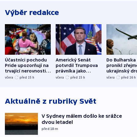
Výběr redakce
Účastníci pochodu
Americký Senát
Do Bulharska
Pride upozorňují na
potvrdil Trumpova
pronikl zřejm
trvající nerovnosti i
právníka jako
ukrajinský dr
společenskou
ministra
explodoval k
včera
před 15
h
včera
před 15
h
včera
před 16
h
atmosféru
spravedlnosti
od plynovod
Aktuálně z rubriky
Svět
V Sydney málem došlo ke srážce
dvou letadel
před 18
m