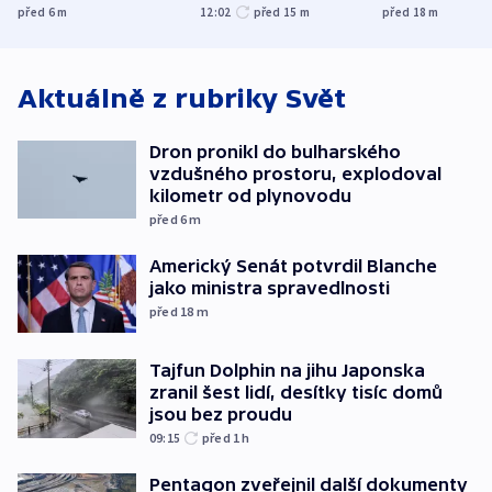
prostoru,
obětí berlínského
spravedlnost
před 6
m
12:02
před 15
m
před 18
m
explodoval kilometr
útoku
od plynovodu
Aktuálně z rubriky
Svět
Dron pronikl do bulharského
vzdušného prostoru, explodoval
kilometr od plynovodu
před 6
m
Americký Senát potvrdil Blanche
jako ministra spravedlnosti
před 18
m
Tajfun Dolphin na jihu Japonska
zranil šest lidí, desítky tisíc domů
jsou bez proudu
09:15
před 1
h
Pentagon zveřejnil další dokumenty