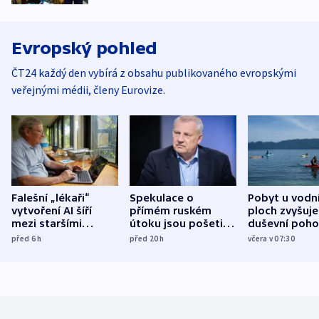
Evropský pohled
ČT24 každý den vybírá z obsahu publikovaného evropskými
veřejnými médii, členy Eurovize.
Falešní „lékaři“
Spekulace o
Pobyt u vodn
vytvoření AI šíří
přímém ruském
ploch zvyšuje
mezi staršími
útoku jsou pošetilé,
duševní poho
Poláky nebezpečné
míní estonský
ukázala
před 6
h
před 20
h
včera v 07:30
zdravotní rady
bezpečnostní
mezinárodní 
expert