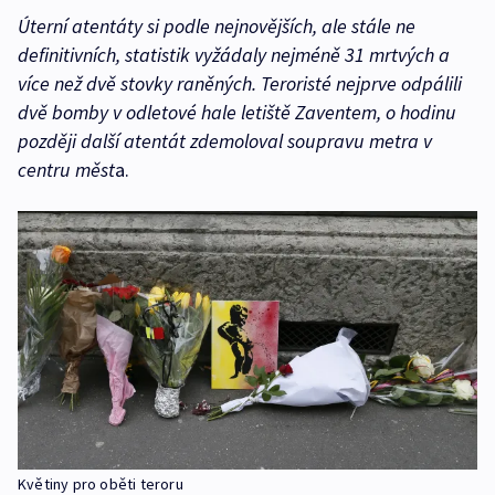
Úterní atentáty si podle nejnovějších, ale stále ne
definitivních, statistik vyžádaly nejméně 31 mrtvých a
více než dvě stovky raněných. Teroristé nejprve odpálili
dvě bomby v odletové hale letiště Zaventem, o hodinu
později další atentát zdemoloval soupravu metra v
centru měst
a.
Květiny pro oběti teroru