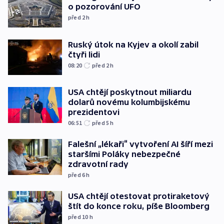
o pozorování UFO
před 2
h
Ruský útok na Kyjev a okolí zabil
čtyři lidi
08:20
před 2
h
USA chtějí poskytnout miliardu
dolarů novému kolumbijskému
prezidentovi
06:51
před 5
h
Falešní „lékaři“ vytvoření AI šíří mezi
staršími Poláky nebezpečné
zdravotní rady
před 6
h
USA chtějí otestovat protiraketový
štít do konce roku, píše Bloomberg
před 10
h