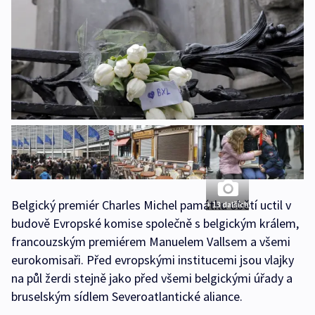
Belgický premiér Charles Michel památku obětí uctil v
+ 13 dalších
budově Evropské komise společně s belgickým králem,
francouzským premiérem Manuelem Vallsem a všemi
eurokomisaři. Před evropskými institucemi jsou vlajky
na půl žerdi stejně jako před všemi belgickými úřady a
bruselským sídlem Severoatlantické aliance.