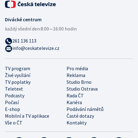
Divácké centrum
každý všední den:
8:00—16:00 hodin
261 136 113
info@ceskatelevize.cz
TV program
Pro média
Živé vysílání
Reklama
TV poplatky
Studio Brno
Teletext
Studio Ostrava
Podcasty
Rada ČT
Počasí
Kariéra
E-shop
Podávání námětů
Mobilní a TV aplikace
Časté dotazy
Vše o ČT
Kontakty