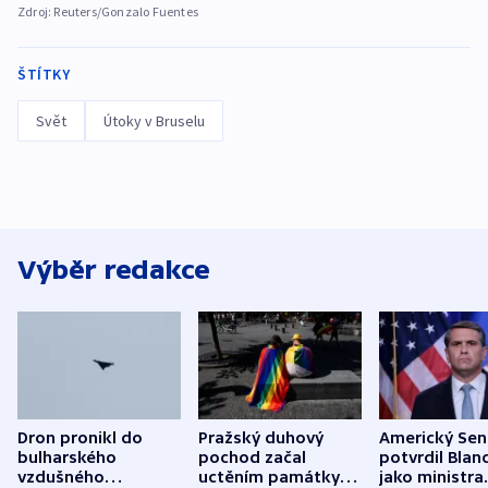
Zdroj:
Reuters/Gonzalo Fuentes
ŠTÍTKY
Svět
Útoky v Bruselu
Výběr redakce
Dron pronikl do
Pražský duhový
Americký Sen
bulharského
pochod začal
potvrdil Blan
vzdušného
uctěním památky
jako ministra