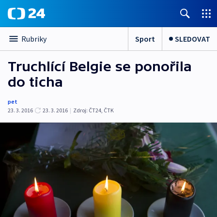
Sport
SLEDOVAT
Rubriky
Truchlící Belgie se ponořila
do ticha
pet
23. 3. 2016
23. 3. 2016
|
Zdroj:
ČT24, ČTK