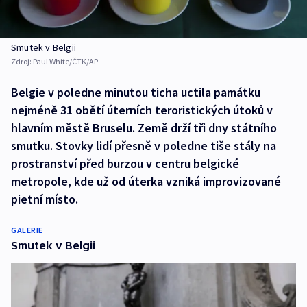
Smutek v Belgii
Zdroj:
Paul White/ČTK/AP
Belgie v poledne minutou ticha uctila památku
nejméně 31 obětí úterních teroristických útoků v
hlavním městě Bruselu. Země drží tři dny státního
smutku. Stovky lidí přesně v poledne tiše stály na
prostranství před burzou v centru belgické
metropole, kde už od úterka vzniká improvizované
pietní místo.
GALERIE
Smutek v Belgii