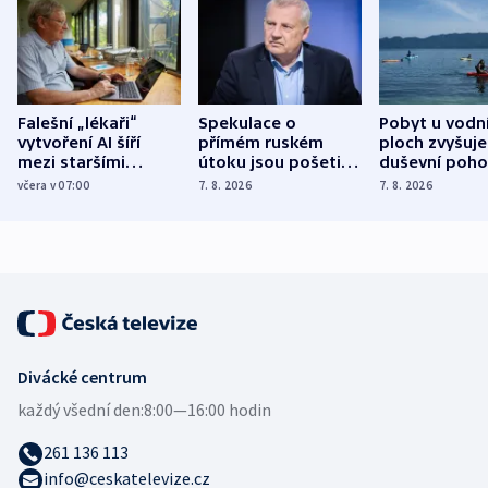
Falešní „lékaři“
Spekulace o
Pobyt u vodn
vytvoření AI šíří
přímém ruském
ploch zvyšuje
mezi staršími
útoku jsou pošetilé,
duševní poho
Poláky nebezpečné
míní estonský
ukázala
včera v 07:00
7. 8. 2026
7. 8. 2026
zdravotní rady
bezpečnostní
mezinárodní 
expert
Divácké centrum
každý všední den:
8:00—16:00 hodin
261 136 113
info@ceskatelevize.cz