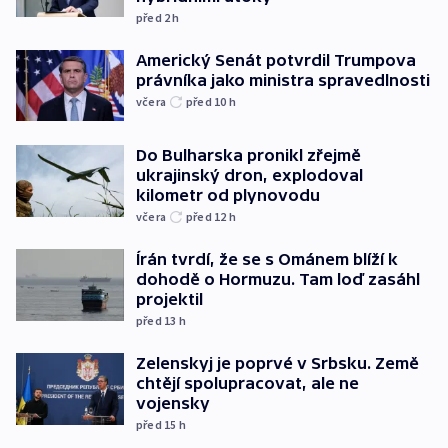
před 2
h
Americký Senát potvrdil Trumpova
právníka jako ministra spravedlnosti
včera
před 10
h
Do Bulharska pronikl zřejmě
ukrajinský dron, explodoval
kilometr od plynovodu
včera
před 12
h
Írán tvrdí, že se s Ománem blíží k
dohodě o Hormuzu. Tam loď zasáhl
projektil
před 13
h
Zelenskyj je poprvé v Srbsku. Země
chtějí spolupracovat, ale ne
vojensky
před 15
h