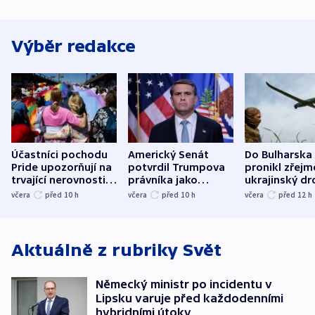
Výběr redakce
Účastníci pochodu
Americký Senát
Do Bulharska
Pride upozorňují na
potvrdil Trumpova
pronikl zřejm
trvající nerovnosti i
právníka jako
ukrajinský dr
společenskou
ministra
explodoval k
včera
před 10
h
včera
před 10
h
včera
před 12
h
atmosféru
spravedlnosti
od plynovod
Aktuálně z rubriky
Svět
Německý ministr po incidentu v
Lipsku varuje před každodenními
hybridními útoky