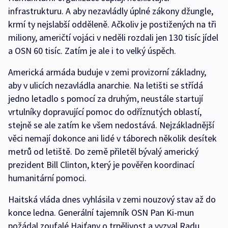
infrastrukturu. A aby nezavládly úplné zákony džungle,
krmí ty nejslabší odděleně. Ačkoliv je postižených na tři
miliony, američtí vojáci v neděli rozdali jen 130 tisíc jídel
a OSN 60 tisíc. Zatím je ale i to velký úspěch.
Americká armáda buduje v zemi provizorní základny,
aby v ulicích nezavládla anarchie. Na letišti se střídá
jedno letadlo s pomocí za druhým, neustále startují
vrtulníky dopravující pomoc do odříznutých oblastí,
stejně se ale zatím ke všem nedostává. Nejzákladnější
věci nemají dokonce ani lidé v táborech několik desítek
metrů od letiště. Do země přiletěl bývalý americký
prezident Bill Clinton, který je pověřen koordinací
humanitární pomoci.
Haitská vláda dnes vyhlásila v zemi nouzový stav až do
konce ledna. Generální tajemník OSN Pan Ki-mun
požádal zoufalé Haiťany o trpělivost a vyzval Radu