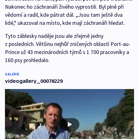
Nakonec ho záchranáři živého vyprostili. Byl plně při
vědomí a radil, kde pátrat dál. „Jsou tam ještě dva
lidé,“ ukazoval na místo, kde mají záchranáři hledat.
Tyto záblesky naděje jsou ale zřejmě jedny
z posledních. Většinu nejhůř zničených oblastí Port-au-
Prince už 43 mezinárodních týmů s 1 700 pracovníky a
160 psy prohledalo.
GALERIE
videogallery_00078229