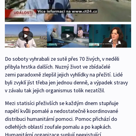
Do soboty vyhrabali ze sutě přes 70 živých, v neděli
přibyla hrstka dalších. Nuzný život ve zbídačelé
zemi paradoxně zlepšil jejich vyhlídky na přežití. Lidé
byli zvyklí jíst třeba jen jednou denně, a výpadek stravy
v závalu tak jejich organismus tolik nezatížil.
Mezi statisíci přeživších se každým dnem stupňuje
napětí kvůli pomalé a nedostatečně koordinované
distribuci humanitární pomoci. Pomoc přichází do
odlehlých oblastí zoufale pomalu a po kapkách.
Humanitární organizace suplují neexistující