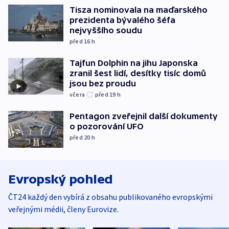
Tisza nominovala na maďarského
prezidenta bývalého šéfa
nejvyššího soudu
před 16
h
Tajfun Dolphin na jihu Japonska
zranil šest lidí, desítky tisíc domů
jsou bez proudu
včera
před 19
h
Pentagon zveřejnil další dokumenty
o pozorování UFO
před 20
h
Evropský pohled
ČT24 každý den vybírá z obsahu publikovaného evropskými
veřejnými médii, členy Eurovize.