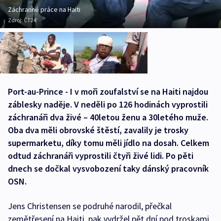
Záchranné práce na Haiti
Zdroj:
ČT24
Port-au-Prince - I v moři zoufalství se na Haiti najdou
záblesky naděje. V neděli po 126 hodinách vyprostili
záchranáři dva živé – 40letou ženu a 30letého muže.
Oba dva měli obrovské štěstí, zavalily je trosky
supermarketu, díky tomu měli jídlo na dosah. Celkem
odtud záchranáři vyprostili čtyři živé lidi. Po pěti
dnech se dočkal vysvobození taky dánský pracovník
OSN.
Jens Christensen se podruhé narodil, přečkal
zemětřesení na Haiti, pak vydržel pět dní pod troskami.