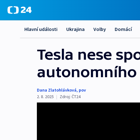
Hlavní události
Ukrajina
Volby
Domácí
Tesla nese sp
autonomního 
Dana Zlatohlávková
,
pov
2. 8. 2025
|
Zdroj:
ČT24