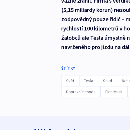
vážně zranil. Firma s verd
(5,15 miliardy korun) nesouh
zodpovědný pouze řidič – ma
rychlostí 100 kilometrů v ho
žalobců ale Tesla úmyslně
navrženého pro jízdu na dáln
ŠTÍTKY
Svět
Tesla
Soud
Neh
Dopravní nehoda
Elon Musk