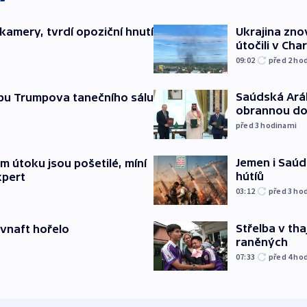
kamery, tvrdí opoziční hnutí
Ukrajina zno
útočili v Cha
09:02
před 2
ho
Saúdská Aráb
vbu Trumpova tanečního sálu
obrannou d
před 3
hodinami
Jemen i Saúds
 útoku jsou pošetilé, míní
hútíů
xpert
03:12
před 3
ho
Střelba v th
ovnaft hořelo
raněných
07:33
před 4
ho