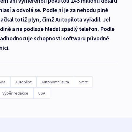
iktem ani vyměřenou pokutou 243 milionů dolarů
lasí a odvolá se. Podle ní je za nehodu plně
čkal totiž plyn, čímž Autopilota vyřadil. Jel
dině a na podlaze hledal spadlý telefon. Podle
 nadhodnocuje schopnosti softwaru původně
ici.
oda
Autopilot
Autonomní auta
Smrt
Výběr redakce
USA