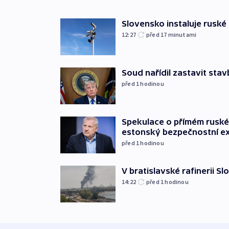
Slovensko instaluje ruské 
12:27
před 17
minutami
Soud nařídil zastavit sta
před 1
hodinou
Spekulace o přímém ruském
estonský bezpečnostní e
před 1
hodinou
V bratislavské rafinerii Sl
14:22
před 1
hodinou