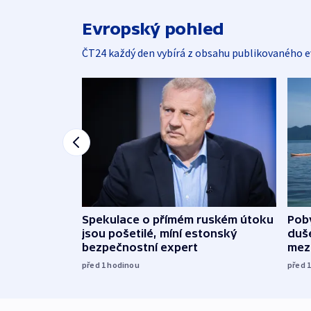
Evropský pohled
ČT24 každý den vybírá z obsahu publikovaného e
Spekulace o přímém ruském útoku
Poby
jsou pošetilé, míní estonský
duš
bezpečnostní expert
mez
před 1
hodinou
před 