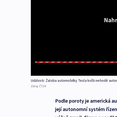
Nahr
Události: Žaloba automobilky Tesla kvůli nehodě aut
Zdroj:
ČT24
Podle poroty je americká a
její autonomní systém řízen