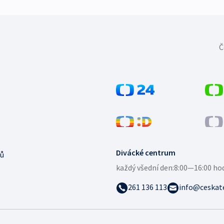
Č
Divácké centrum
ů
každý všední den:
8:00—16:00 ho
261 136 113
info@ceskate