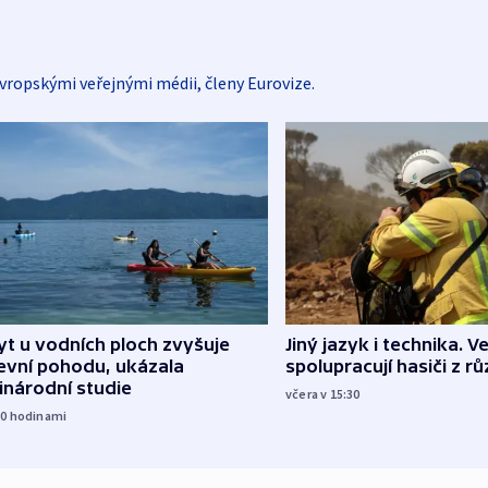
vropskými veřejnými médii, členy Eurovize.
Jiný jazyk i technika. Ve
t u vodních ploch zvyšuje
spolupracují hasiči z r
evní pohodu, ukázala
inárodní studie
včera v 15:30
10
hodinami