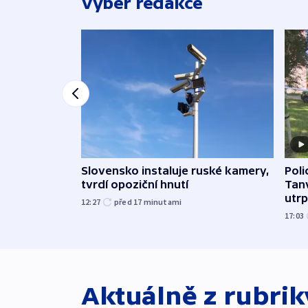
Výběr redakce
Slovensko instaluje ruské kamery,
Poli
tvrdí opoziční hnutí
Tanv
utrpě
12:27
před 17
minutami
17:03
Aktuálně z rubri