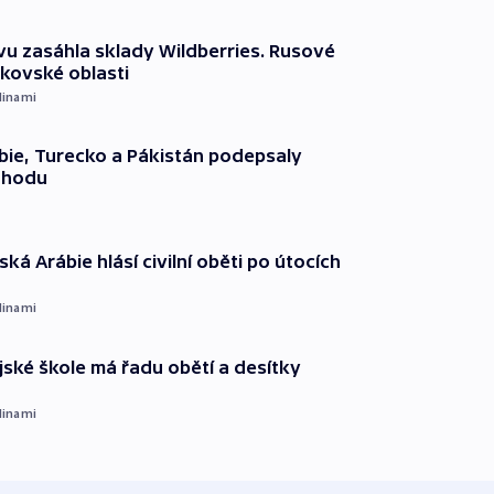
vu zasáhla sklady Wildberries. Rusové
rkovské oblasti
dinami
ie, Turecko a Pákistán podepsaly
ohodu
ká Arábie hlásí civilní oběti po útocích
dinami
ajské škole má řadu obětí a desítky
dinami