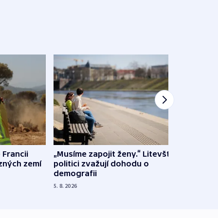
 Francii
„Musíme zapojit ženy.“ Litevští
Na Uk
ůzných zemí
politici zvažují dohodu o
občan
demografii
na s
5. 8. 2026
5. 8. 20