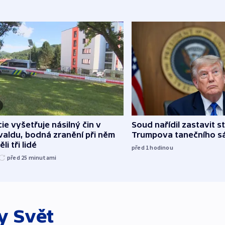
cie vyšetřuje násilný čin v
Soud nařídil zastavit s
aldu, bodná zranění při něm
Trumpova tanečního s
li tři lidé
před 1
hodinou
před 25
minutami
ky
Svět