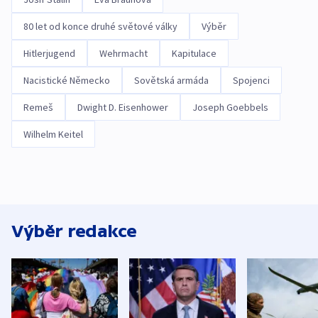
80 let od konce druhé světové války
Výběr
Hitlerjugend
Wehrmacht
Kapitulace
Nacistické Německo
Sovětská armáda
Spojenci
Remeš
Dwight D. Eisenhower
Joseph Goebbels
Wilhelm Keitel
Výběr redakce