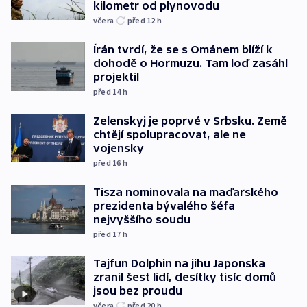
kilometr od plynovodu
včera
před 12
h
Írán tvrdí, že se s Ománem blíží k
dohodě o Hormuzu. Tam loď zasáhl
projektil
před 14
h
Zelenskyj je poprvé v Srbsku. Země
chtějí spolupracovat, ale ne
vojensky
před 16
h
Tisza nominovala na maďarského
prezidenta bývalého šéfa
nejvyššího soudu
před 17
h
Tajfun Dolphin na jihu Japonska
zranil šest lidí, desítky tisíc domů
jsou bez proudu
včera
před 20
h