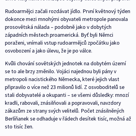
Rudoarmějci začali rozdávat jídlo. První květnový týden
dokonce mezi mnohými obyvateli metropole panovala
prosovětská nálada – podobně jako v dobytých
západních městech proamerická. Byť byli Němci
poraženi, vnímali vstup rudoarmějců zpočátku jako
osvobození a jako úlevu, že je po válce.
Kvůli chování sovětských jednotek na dobytém území
se to ale brzy změnilo. Vojáci najednou byli pány v
metropoli nacistického Německa, které jejich vlast
připravilo o více než 23 milionů lidí. Z osvoboditelů se
stali dobyvatelé a okupanti – se všemi důsledky: mnozí
kradli, rabovali, znásilňovali a popravovali, navzdory
zákazům ze strany svých velitelů. Počet znásilněných
Berlíňanek se odhaduje v řádech desítek tisíc, možná až
sto tisíc žen.