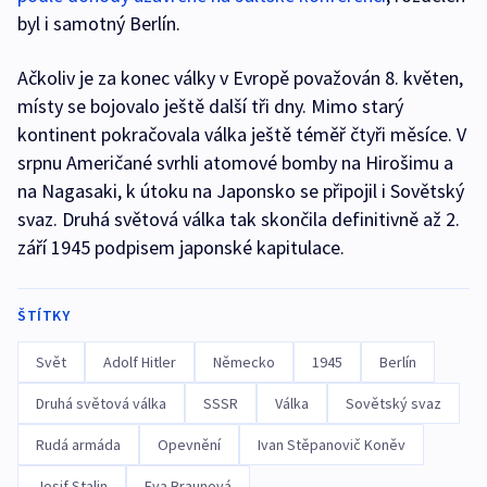
byl i samotný Berlín.
Ačkoliv je za konec války v Evropě považován 8. květen,
místy se bojovalo ještě další tři dny. Mimo starý
kontinent pokračovala válka ještě téměř čtyři měsíce. V
srpnu Američané svrhli atomové bomby na Hirošimu a
na Nagasaki, k útoku na Japonsko se připojil i Sovětský
svaz. Druhá světová válka tak skončila definitivně až 2.
září 1945 podpisem japonské kapitulace.
ŠTÍTKY
Svět
Adolf Hitler
Německo
1945
Berlín
Druhá světová válka
SSSR
Válka
Sovětský svaz
Rudá armáda
Opevnění
Ivan Stěpanovič Koněv
Josif Stalin
Eva Braunová