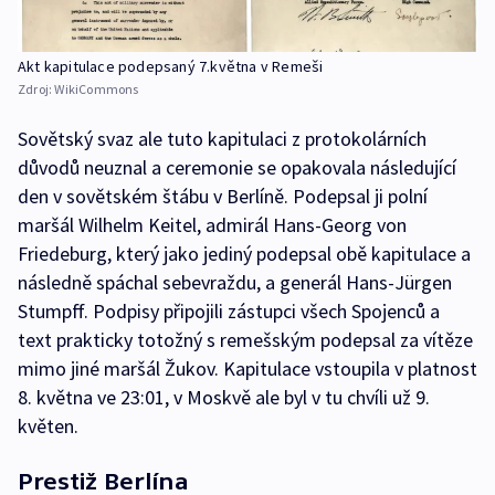
Akt kapitulace podepsaný 7.května v Remeši
Zdroj:
WikiCommons
Sovětský svaz ale tuto kapitulaci z protokolárních
důvodů neuznal a ceremonie se opakovala následující
den v sovětském štábu v Berlíně. Podepsal ji polní
maršál Wilhelm Keitel, admirál Hans-Georg von
Friedeburg, který jako jediný podepsal obě kapitulace a
následně spáchal sebevraždu, a generál Hans-Jürgen
Stumpff. Podpisy připojili zástupci všech Spojenců a
text prakticky totožný s remešským podepsal za vítěze
mimo jiné maršál Žukov. Kapitulace vstoupila v platnost
8. května ve 23:01, v Moskvě ale byl v tu chvíli už 9.
květen.
Prestiž Berlína