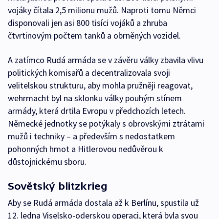
vojáky čítala 2,5 milionu mužů. Naproti tomu Němci
disponovali jen asi 800 tisíci vojáků a zhruba
čtvrtinovým počtem tanků a obrněných vozidel.
A zatímco Rudá armáda se v závěru války zbavila vlivu
politických komisařů a decentralizovala svoji
velitelskou strukturu, aby mohla pružněji reagovat,
wehrmacht byl na sklonku války pouhým stínem
armády, která drtila Evropu v předchozích letech.
Německé jednotky se potýkaly s obrovskými ztrátami
mužů i techniky – a především s nedostatkem
pohonných hmot a Hitlerovou nedůvěrou k
důstojnickému sboru.
Sovětský blitzkrieg
Aby se Rudá armáda dostala až k Berlínu, spustila už
12. ledna Viselsko-oderskou operaci, která byla svou