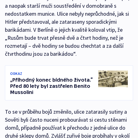
a naopak starší muži soustředění v domobraně s
nedostatkem munice. Ulice nebyly neprůchodné, jak si
Hitler představoval, ale zataraseny sporadickými
barikádami. V Berlíně o jejich kvalitě koloval vtip, že
„Rusům bude trvat přesně dvě a čtvrt hodiny, než je
rozmetají – dvě hodiny se budou chechtat a za další
čtvrthodinu jsou za barikádou“.
ODKAZ
„Příhodný konec bídného života.“
Před 80 lety byl zastřelen Benito
Mussolini
To se v průběhu bojů změnilo, ulice zatarasily sutiny a
Sověti byli často nuceni probourávat si cestu stěnami
domů, případně používat k přechodu z jedné ulice do
druhé sklepy domů. Zvlášť zuřivé boje probíhaly v okolí