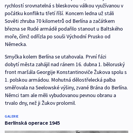
rychlostí srovnatelná s bleskovou válkou využívanou v
počátku konfliktu třetí říší. Koncem ledna už stáli
Sověti zhruba 70 kilometrů od Berlína a začátkem
března se Rudé armádě podařilo stanout u Baltského
moře, čímž odřízla po souši Východní Prusko od
Německa.
Smyčka kolem Berlína se utahovala. První fázi
dobytí města zahájil nad ránem 16. dubna 1. běloruský
front maršála Georgije Konstantinoviče Žukova spolu s
1. polskou armádou. Mohutná dělostřelecká palba
směřovala na Seelowské výšiny, zvané Brána do Berlína.
Němci tam ale měli vybudovanou pevnou obranu a
trvalo dny, než ji Žukov prolomil.
GALERIE
Berlínská operace 1945