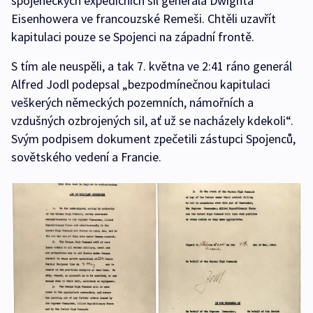
spojeneckých expedičních sil generála Dwighta
Eisenhowera ve francouzské Remeši. Chtěli uzavřít
kapitulaci pouze se Spojenci na západní frontě.
S tím ale neuspěli, a tak 7. května ve 2:41 ráno generál
Alfred Jodl podepsal „bezpodmínečnou kapitulaci
veškerých německých pozemních, námořních a
vzdušných ozbrojených sil, ať už se nacházely kdekoli“.
Svým podpisem dokument zpečetili zástupci Spojenců,
sovětského vedení a Francie.