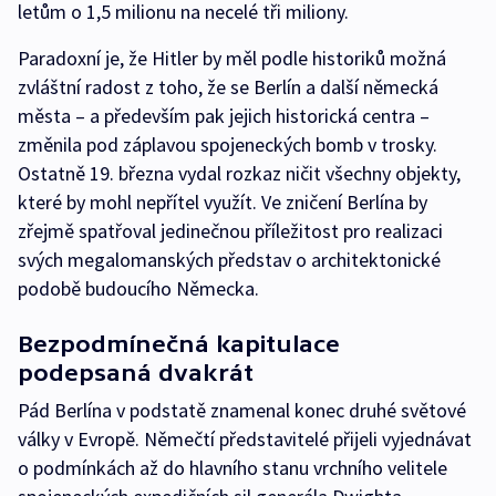
letům o 1,5 milionu na necelé tři miliony.
Paradoxní je, že Hitler by měl podle historiků možná
zvláštní radost z toho, že se Berlín a další německá
města – a především pak jejich historická centra –
změnila pod záplavou spojeneckých bomb v trosky.
Ostatně 19. března vydal rozkaz ničit všechny objekty,
které by mohl nepřítel využít. Ve zničení Berlína by
zřejmě spatřoval jedinečnou příležitost pro realizaci
svých megalomanských představ o architektonické
podobě budoucího Německa.
Bezpodmínečná kapitulace
podepsaná dvakrát
Pád Berlína v podstatě znamenal konec druhé světové
války v Evropě. Němečtí představitelé přijeli vyjednávat
o podmínkách až do hlavního stanu vrchního velitele