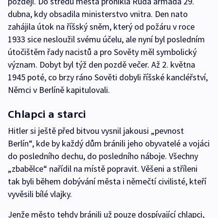
později. Do středu města pronikla Rudá armáda 29.
dubna, kdy obsadila ministerstvo vnitra. Den nato
zahájila útok na říšský sněm, který od požáru v roce
1933 sice nesloužil svému účelu, ale nyní byl posledním
útočištěm řady nacistů a pro Sověty měl symbolický
význam. Dobyt byl týž den pozdě večer. Až 2. května
1945 poté, co brzy ráno Sověti dobyli říšské kancléřství,
Němci v Berlíně kapitulovali.
Chlapci a starci
Hitler si ještě před bitvou vysnil jakousi „pevnost
Berlín“, kde by každý dům bránili jeho obyvatelé a vojáci
do posledního dechu, do posledního náboje. Všechny
„zbabělce“ nařídil na místě popravit. Věšeni a stříleni
tak byli během dobývání města i němečtí civilisté, kteří
vyvěsili bílé vlajky.
Jenže město tehdy bránili už pouze dospívající chlapci,