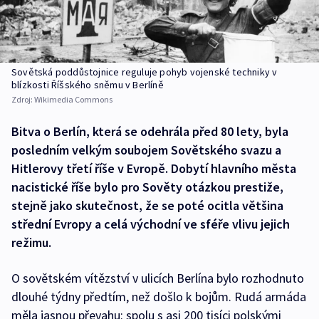
Sovětská poddůstojnice reguluje pohyb vojenské techniky v
blízkosti Říšského sněmu v Berlíně
Zdroj:
Wikimedia Commons
Bitva o Berlín, která se odehrála před 80 lety, byla
posledním velkým soubojem Sovětského svazu a
Hitlerovy třetí říše v Evropě. Dobytí hlavního města
nacistické říše bylo pro Sověty otázkou prestiže,
stejně jako skutečnost, že se poté ocitla většina
střední Evropy a celá východní ve sféře vlivu jejich
režimu.
O sovětském vítězství v ulicích Berlína bylo rozhodnuto
dlouhé týdny předtím, než došlo k bojům. Rudá armáda
měla jasnou převahu: spolu s asi 200 tisíci polskými