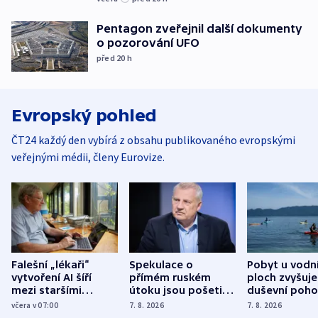
Pentagon zveřejnil další dokumenty
o pozorování UFO
před 20
h
Evropský pohled
ČT24 každý den vybírá z obsahu publikovaného evropskými
veřejnými médii, členy Eurovize.
Falešní „lékaři“
Spekulace o
Pobyt u vodn
vytvoření AI šíří
přímém ruském
ploch zvyšuje
mezi staršími
útoku jsou pošetilé,
duševní poho
Poláky nebezpečné
míní estonský
ukázala
včera v 07:00
7. 8. 2026
7. 8. 2026
zdravotní rady
bezpečnostní
mezinárodní 