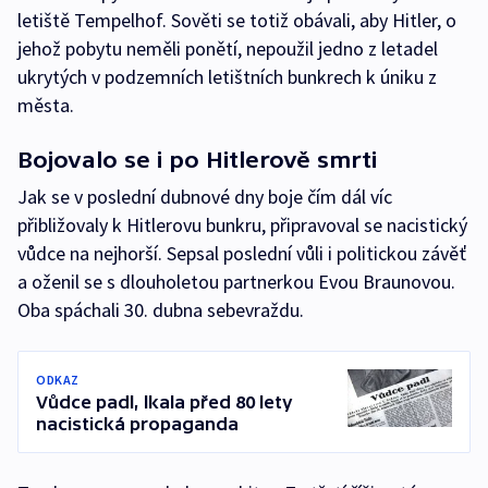
letiště Tempelhof. Sověti se totiž obávali, aby Hitler, o
jehož pobytu neměli ponětí, nepoužil jedno z letadel
ukrytých v podzemních letištních bunkrech k úniku z
města.
Bojovalo se i po Hitlerově smrti
Jak se v poslední dubnové dny boje čím dál víc
přibližovaly k Hitlerovu bunkru, připravoval se nacistický
vůdce na nejhorší. Sepsal poslední vůli i politickou závěť
a oženil se s dlouholetou partnerkou Evou Braunovou.
Oba spáchali 30. dubna sebevraždu.
ODKAZ
Vůdce padl, lkala před 80 lety
nacistická propaganda