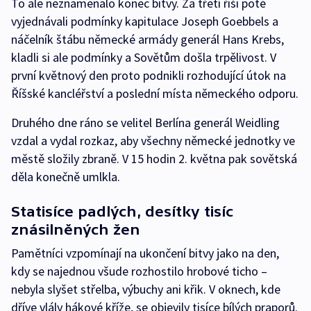
To ale neznamenalo konec bitvy. Za třetí říši poté
vyjednávali podmínky kapitulace Joseph Goebbels a
náčelník štábu německé armády generál Hans Krebs,
kladli si ale podmínky a Sovětům došla trpělivost. V
první květnový den proto podnikli rozhodující útok na
Říšské kancléřství a poslední místa německého odporu.
Druhého dne ráno se velitel Berlína generál Weidling
vzdal a vydal rozkaz, aby všechny německé jednotky ve
městě složily zbraně. V 15 hodin 2. května pak sovětská
děla konečně umlkla.
Statisíce padlých, desítky tisíc
znásilněných žen
Pamětníci vzpomínají na ukončení bitvy jako na den,
kdy se najednou všude rozhostilo hrobové ticho –
nebyla slyšet střelba, výbuchy ani křik. V oknech, kde
dříve vlály hákové kříže, se objevily tisíce bílých praporů.