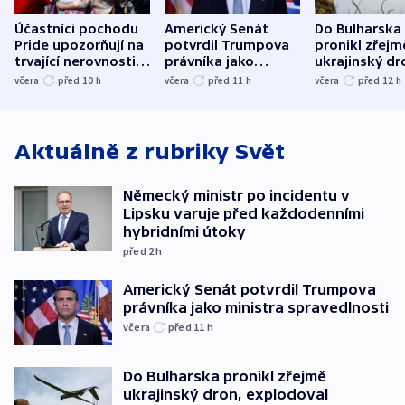
Účastníci pochodu
Americký Senát
Do Bulharska
Pride upozorňují na
potvrdil Trumpova
pronikl zřejm
trvající nerovnosti i
právníka jako
ukrajinský dr
společenskou
ministra
explodoval k
včera
před 10
h
včera
před 11
h
včera
před 12
h
atmosféru
spravedlnosti
od plynovod
Aktuálně z rubriky
Svět
Německý ministr po incidentu v
Lipsku varuje před každodenními
hybridními útoky
před 2
h
Americký Senát potvrdil Trumpova
právníka jako ministra spravedlnosti
včera
před 11
h
Do Bulharska pronikl zřejmě
ukrajinský dron, explodoval