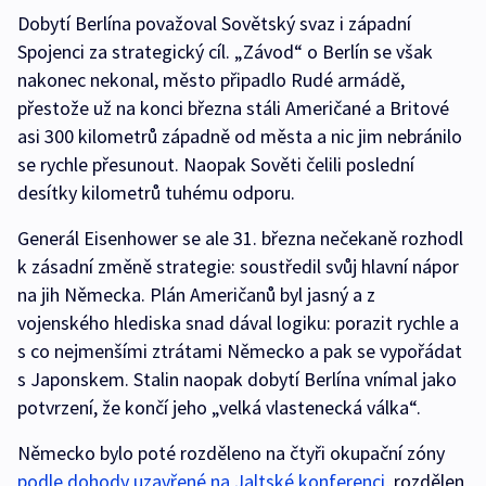
Dobytí Berlína považoval Sovětský svaz i západní
Spojenci za strategický cíl. „Závod“ o Berlín se však
nakonec nekonal, město připadlo Rudé armádě,
přestože už na konci března stáli Američané a Britové
asi 300 kilometrů západně od města a nic jim nebránilo
se rychle přesunout. Naopak Sověti čelili poslední
desítky kilometrů tuhému odporu.
Generál Eisenhower se ale 31. března nečekaně rozhodl
k zásadní změně strategie: soustředil svůj hlavní nápor
na jih Německa. Plán Američanů byl jasný a z
vojenského hlediska snad dával logiku: porazit rychle a
s co nejmenšími ztrátami Německo a pak se vypořádat
s Japonskem. Stalin naopak dobytí Berlína vnímal jako
potvrzení, že končí jeho „velká vlastenecká válka“.
Německo bylo poté rozděleno na čtyři okupační zóny
podle dohody uzavřené na Jaltské konferenci
, rozdělen