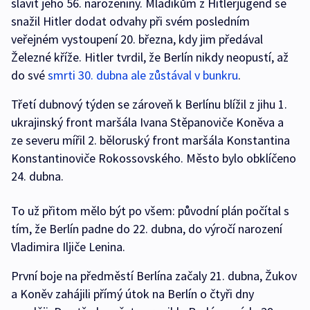
slavit jeho 56. narozeniny. Mladíkům z Hitlerjugend se
snažil Hitler dodat odvahy při svém posledním
veřejném vystoupení 20. března, kdy jim předával
Železné kříže. Hitler tvrdil, že Berlín nikdy neopustí, až
do své
smrti 30. dubna ale zůstával v bunkru
.
Třetí dubnový týden se zároveň k Berlínu blížil z jihu 1.
ukrajinský front maršála Ivana Stěpanoviče Koněva a
ze severu mířil 2. běloruský front maršála Konstantina
Konstantinoviče Rokossovského. Město bylo obklíčeno
24. dubna.
To už přitom mělo být po všem: původní plán počítal s
tím, že Berlín padne do 22. dubna, do výročí narození
Vladimira Iljiče Lenina.
První boje na předměstí Berlína začaly 21. dubna, Žukov
a Koněv zahájili přímý útok na Berlín o čtyři dny