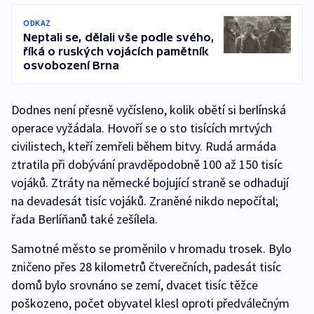
ODKAZ
Neptali se, dělali vše podle svého,
říká o ruských vojácích pamětník
osvobození Brna
Dodnes není přesně vyčísleno, kolik obětí si berlínská
operace vyžádala. Hovoří se o sto tisících mrtvých
civilistech, kteří zemřeli během bitvy. Rudá armáda
ztratila při dobývání pravděpodobně 100 až 150 tisíc
vojáků. Ztráty na německé bojující straně se odhadují
na devadesát tisíc vojáků. Zraněné nikdo nepočítal;
řada Berlíňanů také zešílela.
Samotné město se proměnilo v hromadu trosek. Bylo
zničeno přes 28 kilometrů čtverečních, padesát tisíc
domů bylo srovnáno se zemí, dvacet tisíc těžce
poškozeno, počet obyvatel klesl oproti předválečným