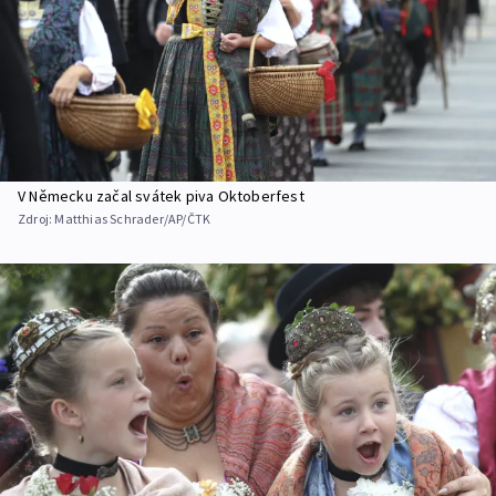
V Německu začal svátek piva Oktoberfest
Zdroj:
Matthias Schrader/AP/ČTK