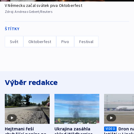
V Německu začal svátek piva Oktoberfest
Zdroj:
Andreas Gebert/Reuters
ŠTÍTKY
Svět
Oktoberfest
Pivo
Festival
Výběr redakce
Hejtmani řeší
Ukrajina zasáhla
Dron n
VIDEO