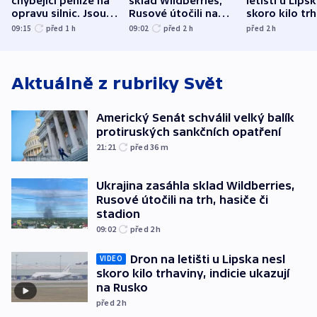
chybějící peníze na
sklad Wildberries,
letišti u Lips
opravu silnic. Jsou
Rusové útočili na
skoro kilo trh
nenárokové, namítá
trh, hasiče či
indicie ukazuj
09:15
před 1
h
09:02
před 2
h
před 2
h
ministerstvo
stadion
Rusko
Aktuálně z rubriky
Svět
Americký Senát schválil velký balík
protiruských sankčních opatření
21:21
před 36
m
Ukrajina zasáhla sklad Wildberries,
Rusové útočili na trh, hasiče či
stadion
09:02
před 2
h
Dron na letišti u Lipska nesl
VIDEO
skoro kilo trhaviny, indicie ukazují
na Rusko
před 2
h