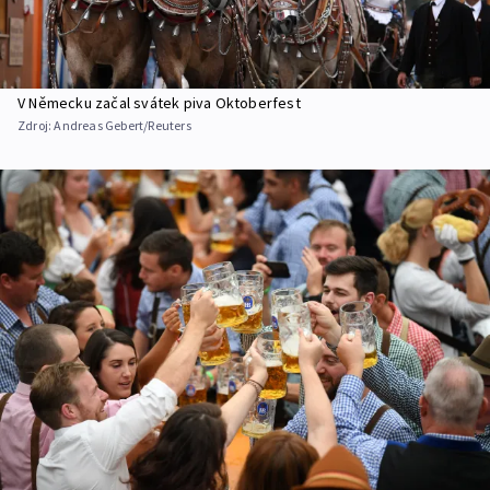
V Německu začal svátek piva Oktoberfest
Zdroj:
Andreas Gebert/Reuters