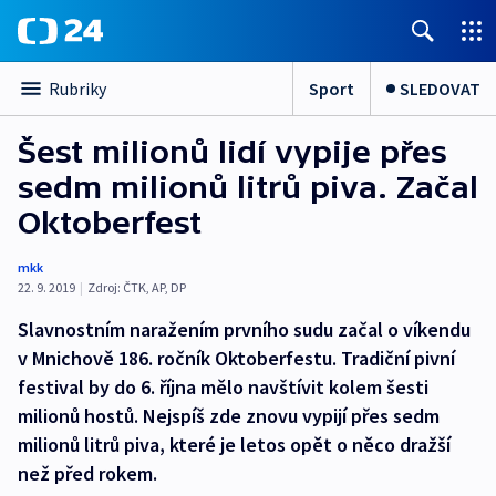
Sport
SLEDOVAT
Rubriky
Šest milionů lidí vypije přes
sedm milionů litrů piva. Začal
Oktoberfest
mkk
22. 9. 2019
|
Zdroj:
ČTK
,
AP
,
DP
Slavnostním naražením prvního sudu začal o víkendu
v Mnichově 186. ročník Oktoberfestu. Tradiční pivní
festival by do 6. října mělo navštívit kolem šesti
milionů hostů. Nejspíš zde znovu vypijí přes sedm
milionů litrů piva, které je letos opět o něco dražší
než před rokem.