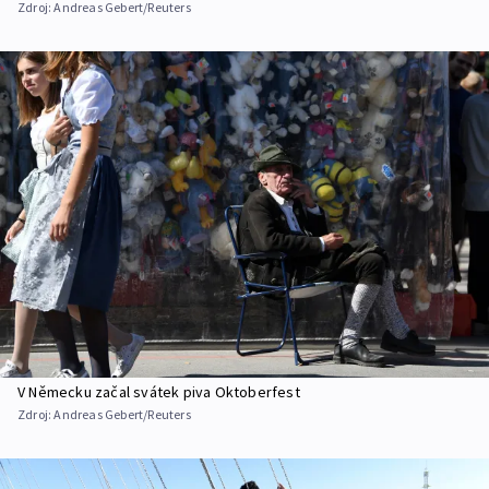
Zdroj:
Andreas Gebert/Reuters
V Německu začal svátek piva Oktoberfest
Zdroj:
Andreas Gebert/Reuters