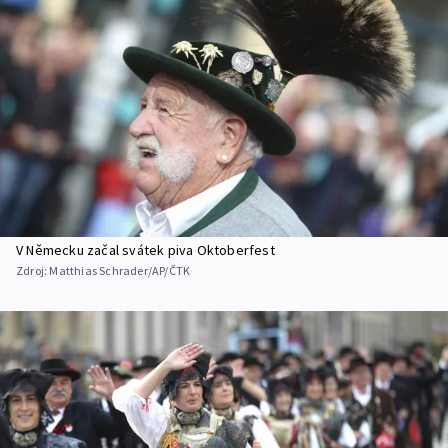
V Německu začal svátek piva Oktoberfest
Zdroj:
Matthias Schrader/AP/ČTK