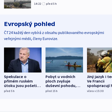
14:22
před 5
h
Evropský pohled
ČT24 každý den vybírá z obsahu publikovaného evropskými
veřejnými médii, členy Eurovize.
Spekulace o
Pobyt u vodních
Jiný jazyk i t
přímém ruském
ploch zvyšuje
Ve Francii
útoku jsou pošetilé,
duševní pohodu,
spolupracují h
míní estonský
ukázala
různých zemí
před 5
h
před 15
h
včera v 15:30
bezpečnostní
mezinárodní studie
expert