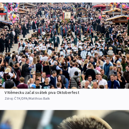
V Německu začal svátek piva Oktoberfest
Zdroj:
ČTK/DPA/Matthias Balk