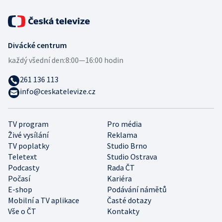
Divácké centrum
každý všední den:
8:00—16:00 hodin
261 136 113
info@ceskatelevize.cz
TV program
Pro média
Živé vysílání
Reklama
TV poplatky
Studio Brno
Teletext
Studio Ostrava
Podcasty
Rada ČT
Počasí
Kariéra
E-shop
Podávání námětů
Mobilní a TV aplikace
Časté dotazy
Vše o ČT
Kontakty