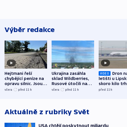
Výběr redakce
Hejtmani řeší
Ukrajina zasáhla
Dron n
VIDEO
chybějící peníze na
sklad Wildberries,
letišti u Lips
opravu silnic. Jsou
Rusové útočili na
skoro kilo trh
nenárokové, namítá
trh, hasiče či
indicie ukazuj
včera
před 11
h
včera
před 11
h
před 11
h
ministerstvo
stadion
Rusko
Aktuálně z rubriky
Svět
USA chtějí poskytnout miliardu