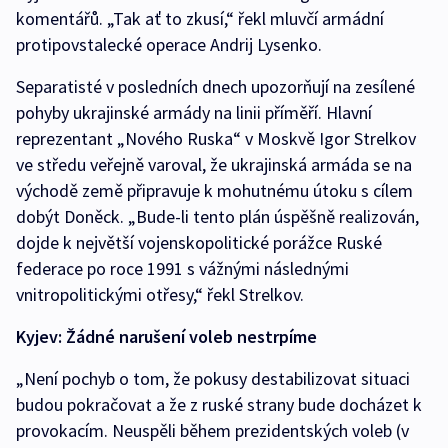
komentářů. „Tak ať to zkusí,“ řekl mluvčí armádní
protipovstalecké operace Andrij Lysenko.
Separatisté v posledních dnech upozorňují na zesílené
pohyby ukrajinské armády na linii příměří. Hlavní
reprezentant „Nového Ruska“ v Moskvě Igor Strelkov
ve středu veřejně varoval, že ukrajinská armáda se na
východě země připravuje k mohutnému útoku s cílem
dobýt Doněck. „Bude-li tento plán úspěšně realizován,
dojde k největší vojenskopolitické porážce Ruské
federace po roce 1991 s vážnými následnými
vnitropolitickými otřesy,“ řekl Strelkov.
Kyjev: Žádné narušení voleb nestrpíme
„Není pochyb o tom, že pokusy destabilizovat situaci
budou pokračovat a že z ruské strany bude docházet k
provokacím. Neuspěli během prezidentských voleb (v