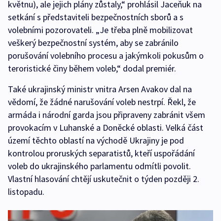
květnu), ale jejich plány zůstaly,“ prohlásil Jaceňuk na
setkání s představiteli bezpečnostních sborů a s
volebními pozorovateli. „Je třeba plně mobilizovat
veškerý bezpečnostní systém, aby se zabránilo
porušování volebního procesu a jakýmkoli pokusům o
teroristické činy během voleb,“ dodal premiér.
Také ukrajinský ministr vnitra Arsen Avakov dal na
vědomí, že žádné narušování voleb nestrpí. Řekl, že
armáda i národní garda jsou připraveny zabránit všem
provokacím v Luhanské a Doněcké oblasti. Velká část
území těchto oblastí na východě Ukrajiny je pod
kontrolou proruských separatistů, kteří uspořádání
voleb do ukrajinského parlamentu odmítli povolit.
Vlastní hlasování chtějí uskutečnit o týden později 2.
listopadu.