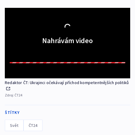
Nahrávám video
Redaktor ČT: Ukrajinci očekávají příchod kompetentnějších politiků
Zdroj:
ČT24
ŠTÍTKY
Svět
ČT24