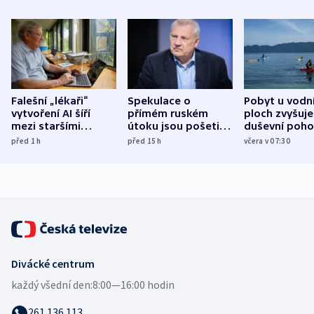
Falešní „lékaři“
Spekulace o
Pobyt u vodn
vytvoření AI šíří
přímém ruském
ploch zvyšuje
mezi staršími
útoku jsou pošetilé,
duševní poho
Poláky nebezpečné
míní estonský
ukázala
před 1
h
před 15
h
včera v 07:30
zdravotní rady
bezpečnostní
mezinárodní 
expert
Divácké centrum
každý všední den:
8:00—16:00 hodin
261 136 113