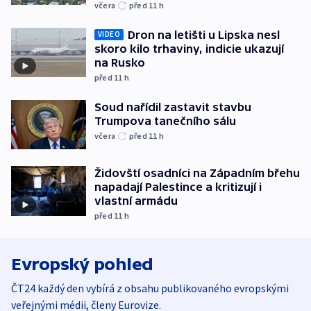
včera
před 11
h
Dron na letišti u Lipska nesl
VIDEO
skoro kilo trhaviny, indicie ukazují
na Rusko
před 11
h
Soud nařídil zastavit stavbu
Trumpova tanečního sálu
včera
před 11
h
Židovští osadníci na Západním břehu
napadají Palestince a kritizují i
vlastní armádu
před 11
h
Evropský pohled
ČT24 každý den vybírá z obsahu publikovaného evropskými
veřejnými médii, členy Eurovize.