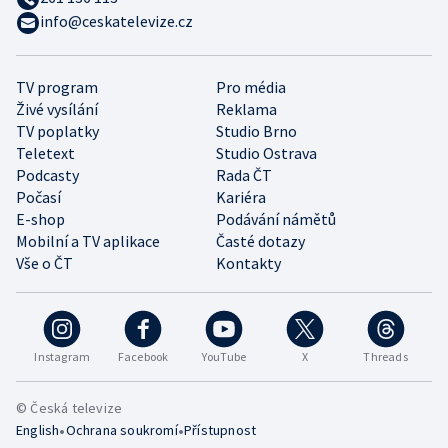
info@ceskatelevize.cz
TV program
Pro média
Živé vysílání
Reklama
TV poplatky
Studio Brno
Teletext
Studio Ostrava
Podcasty
Rada ČT
Počasí
Kariéra
E-shop
Podávání námětů
Mobilní a TV aplikace
Časté dotazy
Vše o ČT
Kontakty
Instagram
Facebook
YouTube
X
Threads
© Česká televize
•
•
English
Ochrana soukromí
Přístupnost