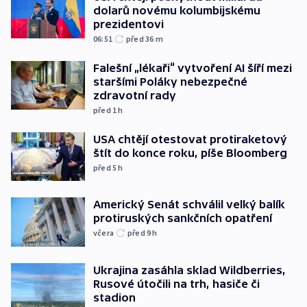
dolarů novému kolumbijskému
prezidentovi
06:51
před 36
m
Falešní „lékaři“ vytvoření AI šíří mezi
staršími Poláky nebezpečné
zdravotní rady
před 1
h
USA chtějí otestovat protiraketový
štít do konce roku, píše Bloomberg
před 5
h
Americký Senát schválil velký balík
protiruských sankčních opatření
včera
před 9
h
Ukrajina zasáhla sklad Wildberries,
Rusové útočili na trh, hasiče či
stadion