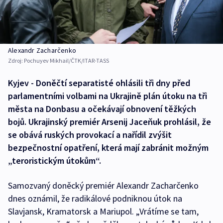
Alexandr Zacharčenko
Zdroj:
Pochuyev Mikhail/ČTK/ITAR-TASS
Kyjev - Doněčtí separatisté ohlásili tři dny před
parlamentními volbami na Ukrajině plán útoku na tři
města na Donbasu a očekávají obnovení těžkých
bojů. Ukrajinský premiér Arsenij Jaceňuk prohlásil, že
se obává ruských provokací a nařídil zvýšit
bezpečnostní opatření, která mají zabránit možným
„teroristickým útokům“.
Samozvaný doněcký premiér Alexandr Zacharčenko
dnes oznámil, že radikálové podniknou útok na
Slavjansk, Kramatorsk a Mariupol. „Vrátíme se tam,