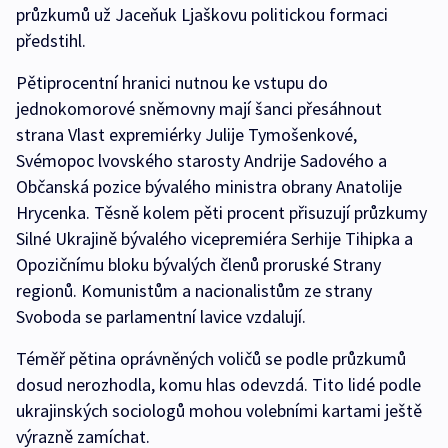
průzkumů už Jaceňuk Ljaškovu politickou formaci
předstihl.
Pětiprocentní hranici nutnou ke vstupu do
jednokomorové sněmovny mají šanci přesáhnout
strana Vlast expremiérky Julije Tymošenkové,
Svémopoc lvovského starosty Andrije Sadového a
Občanská pozice bývalého ministra obrany Anatolije
Hrycenka. Těsně kolem pěti procent přisuzují průzkumy
Silné Ukrajině bývalého vicepremiéra Serhije Tihipka a
Opozičnímu bloku bývalých členů proruské Strany
regionů. Komunistům a nacionalistům ze strany
Svoboda se parlamentní lavice vzdalují.
Téměř pětina oprávněných voličů se podle průzkumů
dosud nerozhodla, komu hlas odevzdá. Tito lidé podle
ukrajinských sociologů mohou volebními kartami ještě
výrazně zamíchat.