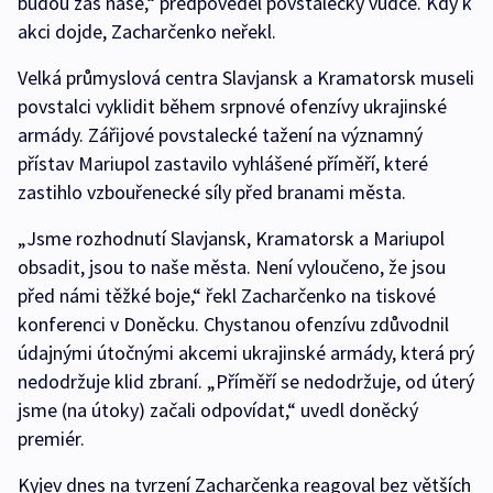
budou zas naše,“ předpověděl povstalecký vůdce. Kdy k
akci dojde, Zacharčenko neřekl.
Velká průmyslová centra Slavjansk a Kramatorsk museli
povstalci vyklidit během srpnové ofenzívy ukrajinské
armády. Zářijové povstalecké tažení na významný
přístav Mariupol zastavilo vyhlášené příměří, které
zastihlo vzbouřenecké síly před branami města.
„Jsme rozhodnutí Slavjansk, Kramatorsk a Mariupol
obsadit, jsou to naše města. Není vyloučeno, že jsou
před námi těžké boje,“ řekl Zacharčenko na tiskové
konferenci v Doněcku. Chystanou ofenzívu zdůvodnil
údajnými útočnými akcemi ukrajinské armády, která prý
nedodržuje klid zbraní. „Příměří se nedodržuje, od úterý
jsme (na útoky) začali odpovídat,“ uvedl doněcký
premiér.
Kyjev dnes na tvrzení Zacharčenka reagoval bez větších