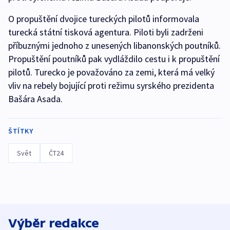
O propuštění dvojice tureckých pilotů informovala
turecká státní tisková agentura. Piloti byli zadrženi
příbuznými jednoho z unesených libanonských poutníků.
Propuštění poutníků pak vydláždilo cestu i k propuštění
pilotů. Turecko je považováno za zemi, která má velký
vliv na rebely bojující proti režimu syrského prezidenta
Bašára Asada.
ŠTÍTKY
Svět
ČT24
Výběr redakce