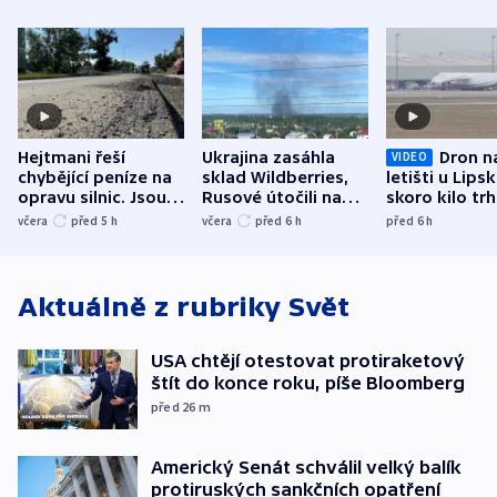
Hejtmani řeší
Ukrajina zasáhla
Dron n
VIDEO
chybějící peníze na
sklad Wildberries,
letišti u Lips
opravu silnic. Jsou
Rusové útočili na
skoro kilo trh
nenárokové, namítá
trh, hasiče či
indicie ukazuj
včera
před 5
h
včera
před 6
h
před 6
h
ministerstvo
stadion
Rusko
Aktuálně z rubriky
Svět
USA chtějí otestovat protiraketový
štít do konce roku, píše Bloomberg
před 26
m
Americký Senát schválil velký balík
protiruských sankčních opatření