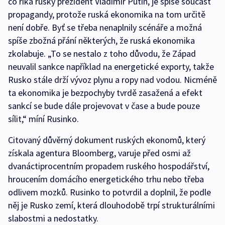
co říká ruský prezident Vladimir Putin, je spíše součást
propagandy, protože ruská ekonomika na tom určitě
není dobře. Byť se třeba nenaplnily scénáře a možná
spíše zbožná přání některých, že ruská ekonomika
zkolabuje. „To se nestalo z toho důvodu, že Západ
neuvalil sankce například na energetické exporty, takže
Rusko stále drží vývoz plynu a ropy nad vodou. Nicméně
ta ekonomika je bezpochyby tvrdě zasažená a efekt
sankcí se bude dále projevovat v čase a bude pouze
sílit,“ míní Rusinko.
Citovaný důvěrný dokument ruských ekonomů, který
získala agentura Bloomberg, varuje před osmi až
dvanáctiprocentním propadem ruského hospodářství,
hroucením domácího energetického trhu nebo třeba
odlivem mozků. Rusinko to potvrdil a doplnil, že podle
něj je Rusko zemí, která dlouhodobě trpí strukturálními
slabostmi a nedostatky.