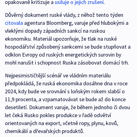
opakovaně kritizuje a
usiluje o jejich zrušení
.
Důvěrný dokument ruské vlády, z něhož tento týden
citovala
agentura Bloomberg, varuje před hlubokými a
vleklými dopady západních sankcí na ruskou
ekonomiku. Materiál upozorňuje, že tlak na ruské
hospodářství způsobený sankcemi se bude stupňovat a
odklon Evropy od ruských energetických surovin by
mohl narušit i schopnost Ruska zásobovat domácí trh.
Nejpesimističtější scénář ve vládním materiálu
předpokládá, že ruská ekonomika dosáhne dna v roce
2024, kdy bude ve srovnání s loňským rokem slabší o
11,9 procenta, a vzpamatovávat se bude až do konce
desetiletí. Dokument varuje, že během jednoho či dvou
let čeká Rusko pokles produkce v řadě odvětví
orientovaných na export, včetně ropy, plynu, kovů,
chemikálií a dřevařských produktů.