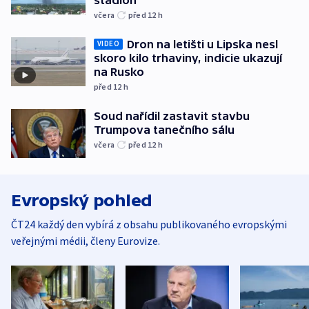
včera
před 12
h
Dron na letišti u Lipska nesl
VIDEO
skoro kilo trhaviny, indicie ukazují
na Rusko
před 12
h
Soud nařídil zastavit stavbu
Trumpova tanečního sálu
včera
před 12
h
Evropský pohled
ČT24 každý den vybírá z obsahu publikovaného evropskými
veřejnými médii, členy Eurovize.