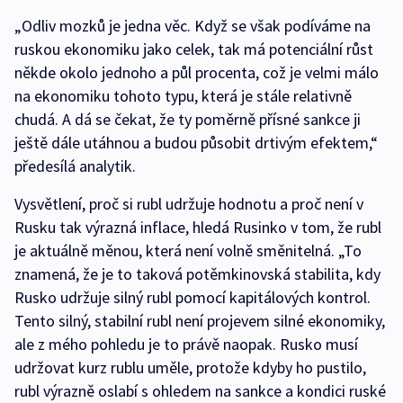
„Odliv mozků je jedna věc. Když se však podíváme na
ruskou ekonomiku jako celek, tak má potenciální růst
někde okolo jednoho a půl procenta, což je velmi málo
na ekonomiku tohoto typu, která je stále relativně
chudá. A dá se čekat, že ty poměrně přísné sankce ji
ještě dále utáhnou a budou působit drtivým efektem,“
předesílá analytik.
Vysvětlení, proč si rubl udržuje hodnotu a proč není v
Rusku tak výrazná inflace, hledá Rusinko v tom, že rubl
je aktuálně měnou, která není volně směnitelná. „To
znamená, že je to taková potěmkinovská stabilita, kdy
Rusko udržuje silný rubl pomocí kapitálových kontrol.
Tento silný, stabilní rubl není projevem silné ekonomiky,
ale z mého pohledu je to právě naopak. Rusko musí
udržovat kurz rublu uměle, protože kdyby ho pustilo,
rubl výrazně oslabí s ohledem na sankce a kondici ruské