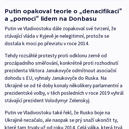
Putin opakoval teorie o „denacifikaci“
a „pomoci“ lidem na Donbasu
Putin ve Vladivostoku dále zopakoval své tvrzení, že
stávající vláda v Kyjevě je nelegitimní, protože se
dostala k moci po převratu v roce 2014.
Tehdy rozsáhlé protesty proti odklonu země od
prozápadního směřování, konkrétně proti rozhodnutí
prezidenta Viktora Janukovyče odmítnout asociační
dohodu s EU, vyhnaly Janukovyče do Ruska. Na
Ukrajině se od té doby konaly několikery parlamentní a
prezidentské volby, v těch posledních v roce 2019 vyhrál
stávající prezident Volodymyr Zelenskyj.
Putin ve Vladivostoku také řekl, že Rusko boje na
Ukrajině nezačalo, ale naopak se prý snaží ukončit ty,
které tam trvaly už od roku 2014. Celá válka, která trvá