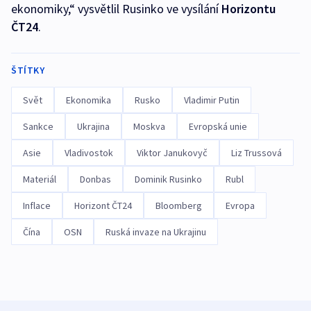
ekonomiky,“ vysvětlil Rusinko ve vysílání
Horizontu
ČT24
.
ŠTÍTKY
Svět
Ekonomika
Rusko
Vladimir Putin
Sankce
Ukrajina
Moskva
Evropská unie
Asie
Vladivostok
Viktor Janukovyč
Liz Trussová
Materiál
Donbas
Dominik Rusinko
Rubl
Inflace
Horizont ČT24
Bloomberg
Evropa
Čína
OSN
Ruská invaze na Ukrajinu