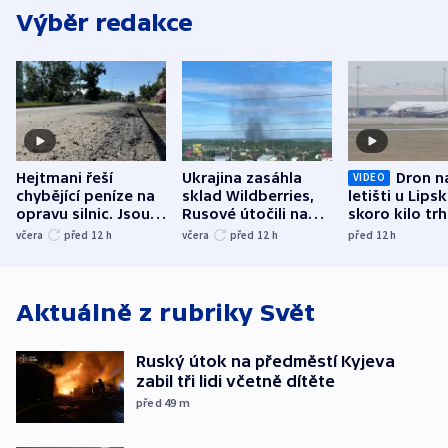
Výběr redakce
Hejtmani řeší
Ukrajina zasáhla
Dron n
VIDEO
chybějící peníze na
sklad Wildberries,
letišti u Lips
opravu silnic. Jsou
Rusové útočili na
skoro kilo trh
nenárokové, namítá
trh, hasiče či
indicie ukazuj
včera
před 12
h
včera
před 12
h
před 12
h
ministerstvo
stadion
Rusko
Aktuálně z rubriky
Svět
Ruský útok na předměstí Kyjeva
zabil tři lidi včetně dítěte
před 49
m