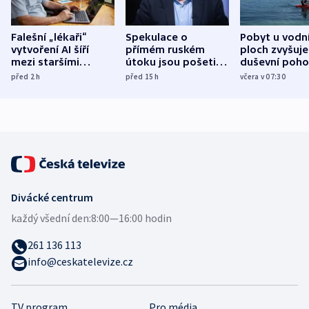
Falešní „lékaři“
Spekulace o
Pobyt u vodn
vytvoření AI šíří
přímém ruském
ploch zvyšuje
mezi staršími
útoku jsou pošetilé,
duševní poho
Poláky nebezpečné
míní estonský
ukázala
před 2
h
před 15
h
včera v 07:30
zdravotní rady
bezpečnostní
mezinárodní 
expert
Divácké centrum
každý všední den:
8:00—16:00 hodin
261 136 113
info@ceskatelevize.cz
TV program
Pro média