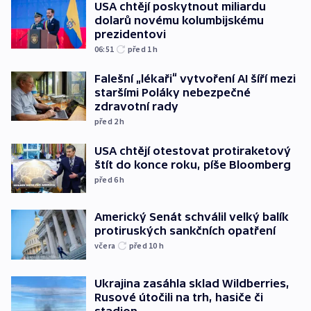
USA chtějí poskytnout miliardu
dolarů novému kolumbijskému
prezidentovi
06:51
před 1
h
Falešní „lékaři“ vytvoření AI šíří mezi
staršími Poláky nebezpečné
zdravotní rady
před 2
h
USA chtějí otestovat protiraketový
štít do konce roku, píše Bloomberg
před 6
h
Americký Senát schválil velký balík
protiruských sankčních opatření
včera
před 10
h
Ukrajina zasáhla sklad Wildberries,
Rusové útočili na trh, hasiče či
stadion