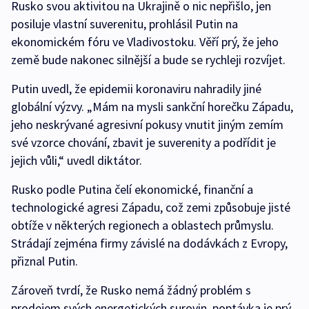
Rusko svou aktivitou na Ukrajině o nic nepřišlo, jen
posiluje vlastní suverenitu, prohlásil Putin na
ekonomickém fóru ve Vladivostoku. Věří prý, že jeho
země bude nakonec silnější a bude se rychleji rozvíjet.
Putin uvedl, že epidemii koronaviru nahradily jiné
globální výzvy. „Mám na mysli sankční horečku Západu,
jeho neskrývané agresivní pokusy vnutit jiným zemím
své vzorce chování, zbavit je suverenity a podřídit je
jejich vůli,“ uvedl diktátor.
Rusko podle Putina čelí ekonomické, finanční a
technologické agresi Západu, což zemi způsobuje jisté
obtíže v některých regionech a oblastech průmyslu.
Strádají zejména firmy závislé na dodávkách z Evropy,
přiznal Putin.
Zároveň tvrdí, že Rusko nemá žádný problém s
prodejem svých energetických surovin, poptávka je prý