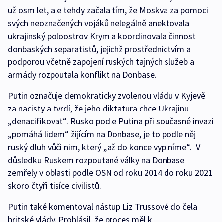
už osm let, ale tehdy začala tím, že Moskva za pomoci
svých neoznačených vojáků nelegálně anektovala
ukrajinský poloostrov Krym a koordinovala činnost
donbaských separatistů, jejichž prostřednictvím a
podporou včetně zapojení ruských tajných služeb a
armády rozpoutala konflikt na Donbase.
Putin označuje demokraticky zvolenou vládu v Kyjevě
za nacisty a tvrdí, že jeho diktatura chce Ukrajinu
„denacifikovat“. Rusko podle Putina při současné invazi
„pomáhá lidem“ žijícím na Donbase, je to podle něj
ruský dluh vůči nim, který „až do konce vyplníme“. V
důsledku Ruskem rozpoutané války na Donbase
zemřely v oblasti podle OSN od roku 2014 do roku 2021
skoro čtyři tisíce civilistů.
Putin také komentoval nástup Liz Trussové do čela
britské vlády. Prohlásil, že proces měl k