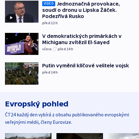
Jednoznačná provokace,
VIDEO
soudí o dronu u Lipska Žáček.
Podezřívá Rusko
před 12
h
V demokratických primárkách v
Michiganu zvítězil El-Sayed
včera
před 14
h
Putin vyměnil klíčové velitele vojsk
před 14
h
Evropský pohled
ČT24 každý den vybírá z obsahu publikovaného evropskými
veřejnými médii, členy Eurovize.