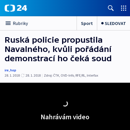
Sport
SLEDOVAT
Rubriky
Ruská policie propustila
Navalného, kvůli pořádání
demonstrací ho čeká soud
ire
,
hop
28. 1. 2018
28. 1. 2018
|
Zdroj:
ČTK
,
OVD-Info
,
RFE/RL
,
Interfax
Nahrávám video