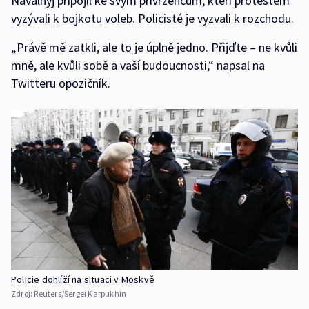
Navalnyj připojil ke svým přívržencům, kteří protestem
vyzývali k bojkotu voleb. Policisté je vyzvali k rozchodu.
„Právě mě zatkli, ale to je úplně jedno. Přijďte – ne kvůli
mně, ale kvůli sobě a vaší budoucnosti,“ napsal na
Twitteru opozičník.
Policie dohlíží na situaci v Moskvě
Zdroj:
Reuters/Sergei Karpukhin