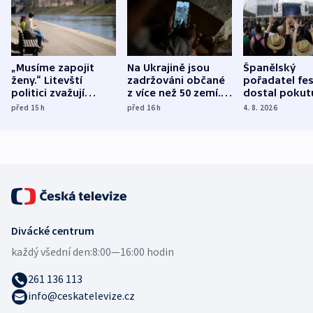
„Musíme zapojit
Na Ukrajině jsou
Španělský
ženy.“ Litevští
zadržováni občané
pořadatel fes
politici zvažují
z více než 50 zemí.
dostal pokut
dohodu o
Bojovali na straně
nekalé prakti
před 15
h
před 16
h
4. 8. 2026
demografii
Ruska
Divácké centrum
každý všední den:
8:00—16:00 hodin
261 136 113
info@ceskatelevize.cz