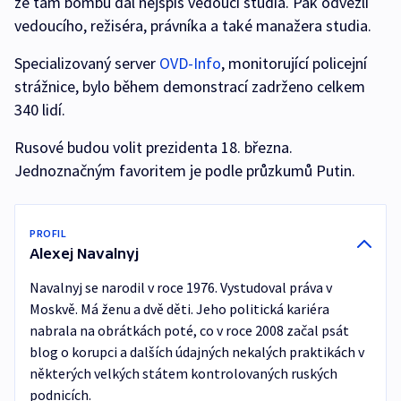
že tam bombu dal nejspíš vedoucí studia. Pak odvezli
vedoucího, režiséra, právníka a také manažera studia.
Specializovaný server
OVD-Info
, monitorující policejní
strážnice, bylo během demonstrací zadrženo celkem
340 lidí.
Rusové budou volit prezidenta 18. března.
Jednoznačným favoritem je podle průzkumů Putin.
PROFIL
Alexej Navalnyj
Navalnyj se narodil v roce 1976. Vystudoval práva v
Moskvě. Má ženu a dvě děti. Jeho politická kariéra
nabrala na obrátkách poté, co v roce 2008 začal psát
blog o korupci a dalších údajných nekalých praktikách v
některých velkých státem kontrolovaných ruských
podnicích.