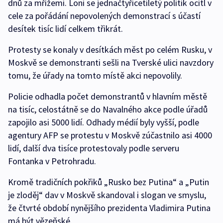
dnů za mřížemi. Loni se jednačtyřicetiletý politik ocitl v
cele za pořádání nepovolených demonstrací s účastí
desítek tisíc lidí celkem třikrát.
Protesty se konaly v desítkách měst po celém Rusku, v
Moskvě se demonstranti sešli na Tverské ulici navzdory
tomu, že úřady na tomto místě akci nepovolily.
Policie odhadla počet demonstrantů v hlavním městě
na tisíc, celostátně se do Navalného akce podle úřadů
zapojilo asi 5000 lidí. Odhady médií byly vyšší, podle
agentury AFP se protestu v Moskvě zúčastnilo asi 4000
lidí, další dva tisíce protestovaly podle serveru
Fontanka v Petrohradu.
Kromě tradičních pokřiků „Rusko bez Putina“ a „Putin
je zloděj“ dav v Moskvě skandoval i slogan ve smyslu,
že čtvrté období nynějšího prezidenta Vladimira Putina
má být vězeňské.