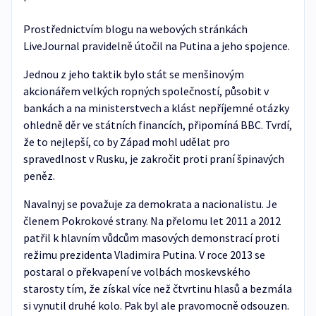
Prostřednictvím blogu na webových stránkách
LiveJournal pravidelně útočil na Putina a jeho spojence.
Jednou z jeho taktik bylo stát se menšinovým
akcionářem velkých ropných společností, působit v
bankách a na ministerstvech a klást nepříjemné otázky
ohledně děr ve státních financích, připomíná BBC. Tvrdí,
že to nejlepší, co by Západ mohl udělat pro
spravedlnost v Rusku, je zakročit proti praní špinavých
peněz.
Navalnyj se považuje za demokrata a nacionalistu. Je
členem Pokrokové strany. Na přelomu let 2011 a 2012
patřil k hlavním vůdcům masových demonstrací proti
režimu prezidenta Vladimira Putina. V roce 2013 se
postaral o překvapení ve volbách moskevského
starosty tím, že získal více než čtvrtinu hlasů a bezmála
si vynutil druhé kolo. Pak byl ale pravomocně odsouzen.