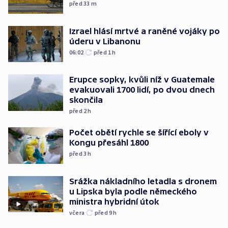
před 33
m
Izrael hlásí mrtvé a raněné vojáky po
úderu v Libanonu
06:02
před 1
h
Erupce sopky, kvůli níž v Guatemale
evakuovali 1700 lidí, po dvou dnech
skončila
před 2
h
Počet obětí rychle se šířící eboly v
Kongu přesáhl 1800
před 3
h
Srážka nákladního letadla s dronem
u Lipska byla podle německého
ministra hybridní útok
včera
před 9
h