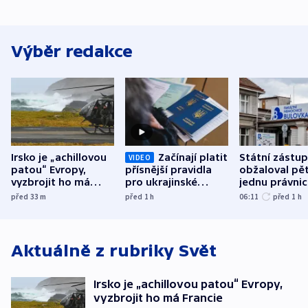
Výběr redakce
Irsko je „achillovou
Začínají platit
Státní zástu
VIDEO
patou“ Evropy,
přísnější pravidla
obžaloval pět 
vyzbrojit ho má
pro ukrajinské
jednu právni
Francie
uprchlíky
osobu v kauz
před 33
m
před 1
h
06:11
před 1
h
Bulovky
Aktuálně z rubriky
Svět
Irsko je „achillovou patou“ Evropy,
vyzbrojit ho má Francie