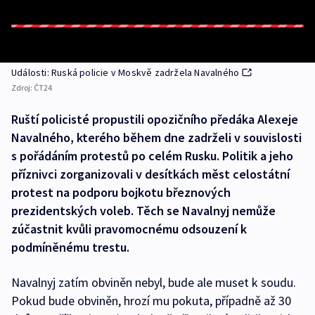
Události: Ruská policie v Moskvě zadržela Navalného
Zdroj:
ČT24
Ruští policisté propustili opozičního předáka Alexeje
Navalného, kterého během dne zadrželi v souvislosti
s pořádáním protestů po celém Rusku. Politik a jeho
příznivci zorganizovali v desítkách měst celostátní
protest na podporu bojkotu březnových
prezidentských voleb. Těch se Navalnyj nemůže
zúčastnit kvůli pravomocnému odsouzení k
podmíněnému trestu.
Navalnyj zatím obviněn nebyl, bude ale muset k soudu.
Pokud bude obviněn, hrozí mu pokuta, případně až 30