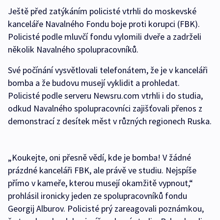
Ještě před zatýkáním policisté vtrhli do moskevské
kanceláře Navalného Fondu boje proti korupci (FBK).
Policisté podle mluvčí fondu vylomili dveře a zadrželi
několik Navalného spolupracovníků.
Své počínání vysvětlovali telefonátem, že je v kanceláři
bomba a že budovu musejí vyklidit a prohledat.
Policisté podle serveru Newsru.com vtrhli i do studia,
odkud Navalného spolupracovníci zajišťovali přenos z
demonstrací z desítek měst v různých regionech Ruska.
„Koukejte, oni přesně vědí, kde je bomba! V žádné
prázdné kanceláři FBK, ale právě ve studiu. Nejspíše
přímo v kameře, kterou musejí okamžitě vypnout,“
prohlásil ironicky jeden ze spolupracovníků fondu
Georgij Alburov. Policisté prý zareagovali poznámkou,