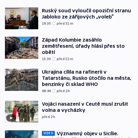
Ruský soud vyloučil opoziční stranu
Jabloko ze zářijových „voleb“
19:30
před 31
m
Západ Kolumbie zasáhlo
zemětřesení, úřady hlásí přes sto
obětí
15:30
před 52
m
Ukrajina cílila na rafinerii v
Tatarstánu, Rusko útočilo na města,
benzinky či sklad WHO
08:44
před 2
h
Vojáci nasazení v Ceutě musí zrušit
volna a vycházky
před 2
h
Významný objev u Sicílie.
VIDEO