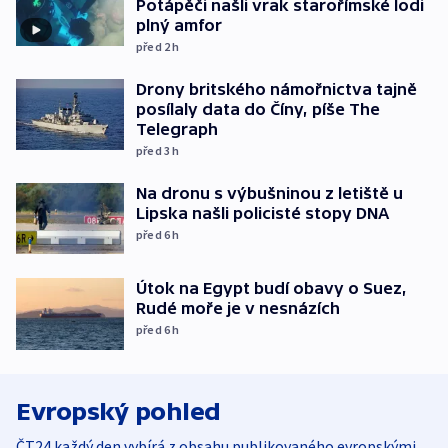
Potápěči našli vrak starořímské lodi
plný amfor
před 2
h
Drony britského námořnictva tajně
posílaly data do Číny, píše The
Telegraph
před 3
h
Na dronu s výbušninou z letiště u
Lipska našli policisté stopy DNA
před 6
h
Útok na Egypt budí obavy o Suez,
Rudé moře je v nesnázích
před 6
h
Evropský pohled
ČT24 každý den vybírá z obsahu publikovaného evropskými