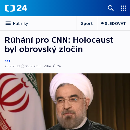
Sport
SLEDOVAT
Rubriky
Rúhání pro CNN: Holocaust
byl obrovský zločin
pet
25. 9. 2013
25. 9. 2013
|
Zdroj:
ČT24