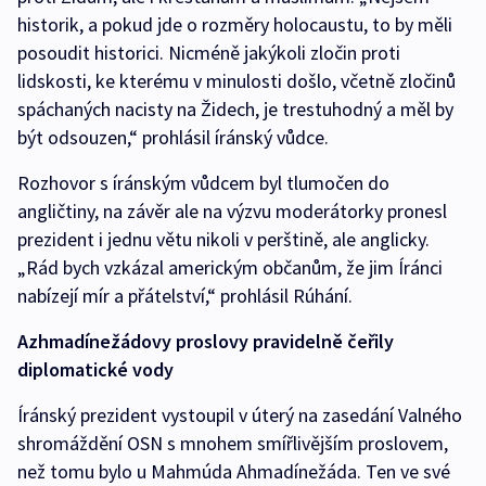
historik, a pokud jde o rozměry holocaustu, to by měli
posoudit historici. Nicméně jakýkoli zločin proti
lidskosti, ke kterému v minulosti došlo, včetně zločinů
spáchaných nacisty na Židech, je trestuhodný a měl by
být odsouzen,“ prohlásil íránský vůdce.
Rozhovor s íránským vůdcem byl tlumočen do
angličtiny, na závěr ale na výzvu moderátorky pronesl
prezident i jednu větu nikoli v perštině, ale anglicky.
„Rád bych vzkázal americkým občanům, že jim Íránci
nabízejí mír a přátelství,“ prohlásil Rúhání.
Azhmadínežádovy proslovy pravidelně čeřily
diplomatické vody
Íránský prezident vystoupil v úterý na zasedání Valného
shromáždění OSN s mnohem smířlivějším proslovem,
než tomu bylo u Mahmúda Ahmadínežáda. Ten ve své