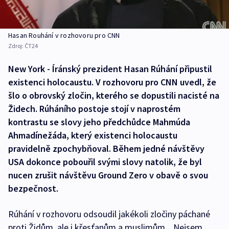
Hasan Rouhání v rozhovoru pro CNN
Zdroj:
ČT24
New York - Íránský prezident Hasan Rúhání připustil
existenci holocaustu. V rozhovoru pro CNN uvedl, že
šlo o obrovský zločin, kterého se dopustili nacisté na
Židech. Rúháního postoje stojí v naprostém
kontrastu se slovy jeho předchůdce Mahmúda
Ahmadínežáda, který existenci holocaustu
pravidelně zpochybňoval. Během jedné návštěvy
USA dokonce pobouřil svými slovy natolik, že byl
nucen zrušit návštěvu Ground Zero v obavě o svou
bezpečnost.
Rúhání v rozhovoru odsoudil jakékoli zločiny páchané
proti Židům, ale i křesťanům a muslimům. „Nejsem