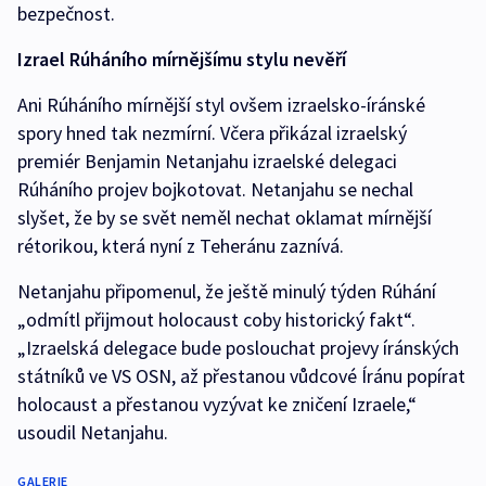
bezpečnost.
Izrael Rúháního mírnějšímu stylu nevěří
Ani Rúháního mírnější styl ovšem izraelsko-íránské
spory hned tak nezmírní. Včera přikázal izraelský
premiér Benjamin Netanjahu izraelské delegaci
Rúháního projev bojkotovat. Netanjahu se nechal
slyšet, že by se svět neměl nechat oklamat mírnější
rétorikou, která nyní z Teheránu zaznívá.
Netanjahu připomenul, že ještě minulý týden Rúhání
„odmítl přijmout holocaust coby historický fakt“.
„Izraelská delegace bude poslouchat projevy íránských
státníků ve VS OSN, až přestanou vůdcové Íránu popírat
holocaust a přestanou vyzývat ke zničení Izraele,“
usoudil Netanjahu.
GALERIE