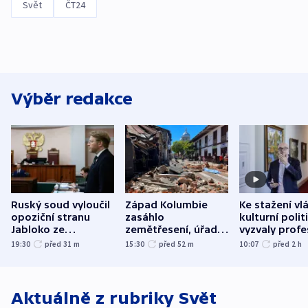
Svět
ČT24
Výběr redakce
Ruský soud vyloučil
Západ Kolumbie
Ke stažení vl
opoziční stranu
zasáhlo
kulturní polit
Jabloko ze
zemětřesení, úřady
vyzvaly profe
zářijových „voleb“
hlásí přes sto obětí
organizace, s
19:30
před 31
m
15:30
před 52
m
10:07
před 2
h
odbory
Aktuálně z rubriky
Svět