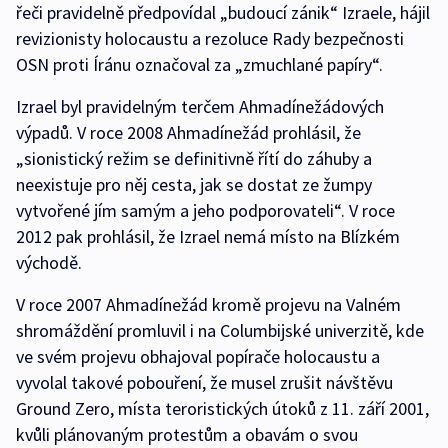
řeči pravidelně předpovídal „budoucí zánik“ Izraele, hájil
revizionisty holocaustu a rezoluce Rady bezpečnosti
OSN proti Íránu označoval za „zmuchlané papíry“.
Izrael byl pravidelným terčem Ahmadínežádových
výpadů. V roce 2008 Ahmadínežád prohlásil, že
„sionistický režim se definitivně řítí do záhuby a
neexistuje pro něj cesta, jak se dostat ze žumpy
vytvořené jím samým a jeho podporovateli“. V roce
2012 pak prohlásil, že Izrael nemá místo na Blízkém
východě.
V roce 2007 Ahmadínežád kromě projevu na Valném
shromáždění promluvil i na Columbijské univerzitě, kde
ve svém projevu obhajoval popírače holocaustu a
vyvolal takové pobouření, že musel zrušit návštěvu
Ground Zero, místa teroristických útoků z 11. září 2001,
kvůli plánovaným protestům a obavám o svou