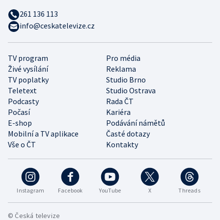
261 136 113
info@ceskatelevize.cz
TV program
Pro média
Živé vysílání
Reklama
TV poplatky
Studio Brno
Teletext
Studio Ostrava
Podcasty
Rada ČT
Počasí
Kariéra
E-shop
Podávání námětů
Mobilní a TV aplikace
Časté dotazy
Vše o ČT
Kontakty
Instagram
Facebook
YouTube
X
Threads
© Česká televize