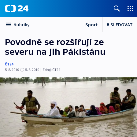
Sport
SLEDOVAT
Rubriky
Povodně se rozšiřují ze
severu na jih Pákistánu
ČT24
5. 8. 2010
5. 8. 2010
|
Zdroj:
ČT24