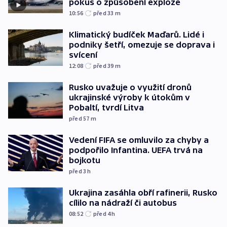
pokus o způsobení exploze
10:56
před 33
m
Klimatický budíček Maďarů. Lidé i
podniky šetří, omezuje se doprava i
svícení
12:08
před 39
m
Rusko uvažuje o využití dronů
ukrajinské výroby k útokům v
Pobaltí, tvrdí Litva
před 57
m
Vedení FIFA se omluvilo za chyby a
podpořilo Infantina. UEFA trvá na
bojkotu
před 3
h
Ukrajina zasáhla obří rafinerii, Rusko
cílilo na nádraží či autobus
08:52
před 4
h