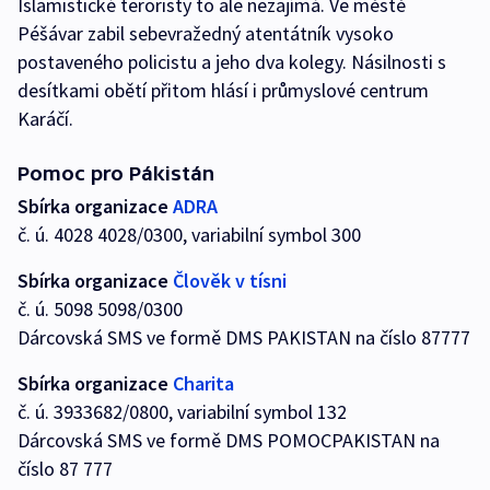
Islamistické teroristy to ale nezajímá. Ve městě
Péšávar zabil sebevražedný atentátník vysoko
postaveného policistu a jeho dva kolegy. Násilnosti s
desítkami obětí přitom hlásí i průmyslové centrum
Karáčí.
Pomoc pro Pákistán
Sbírka organizace
ADRA
č. ú. 4028 4028/0300, variabilní symbol 300
Sbírka organizace
Člověk v tísni
č. ú. 5098 5098/0300
Dárcovská SMS ve formě DMS PAKISTAN na číslo 87777
Sbírka organizace
Charita
č. ú. 3933682/0800, variabilní symbol 132
Dárcovská SMS ve formě DMS POMOCPAKISTAN na
číslo 87 777