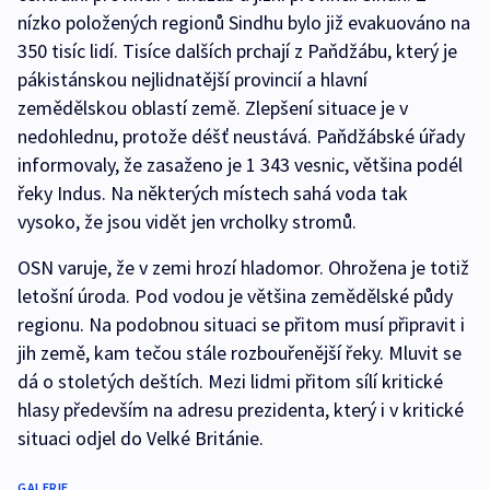
nízko položených regionů Sindhu bylo již evakuováno na
350 tisíc lidí. Tisíce dalších prchají z Paňdžábu, který je
pákistánskou nejlidnatější provincií a hlavní
zemědělskou oblastí země. Zlepšení situace je v
nedohlednu, protože déšť neustává. Paňdžábské úřady
informovaly, že zasaženo je 1 343 vesnic, většina podél
řeky Indus. Na některých místech sahá voda tak
vysoko, že jsou vidět jen vrcholky stromů.
OSN varuje, že v zemi hrozí hladomor. Ohrožena je totiž
letošní úroda. Pod vodou je většina zemědělské půdy
regionu. Na podobnou situaci se přitom musí připravit i
jih země, kam tečou stále rozbouřenější řeky. Mluvit se
dá o stoletých deštích. Mezi lidmi přitom sílí kritické
hlasy především na adresu prezidenta, který i v kritické
situaci odjel do Velké Británie.
GALERIE