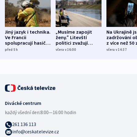
Jiný jazyk i technika.
„Musíme zapojit
Na Ukrajině j
Ve Francii
ženy.“ Litevští
zadržováni o
spolupracují hasiči z
politici zvažují
z více než 50 
různých zemí
dohodu o
Bojovali na s
před 5
h
včera v 16:00
včera v 14:37
demografii
Ruska
Divácké centrum
každý všední den:
8:00—16:00 hodin
261 136 113
info@ceskatelevize.cz