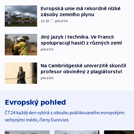
Evropská unie má rekordně nízké
zásoby zemního plynu
11:23
před 5
h
Jiný jazyk i technika. Ve Francii
spolupracují hasiči z různých zemí
před 5
h
Na Cambridgeské univerzitě skončil
profesor obviněný z plagiátorství
před 6
h
Evropský pohled
ČT24 každý den vybírá z obsahu publikovaného evropskými
veřejnými médii, členy Eurovize.