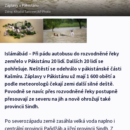
Záplavy v Pákistánu
Zdroj:
Khalid Tanveer/AP Photo
Islámábád – Při pádu autobusu do rozvodněné řeky
zemřelo v Pákistánu 20 lidí. Dalších 20 lidí se
pohřešuje. Neštěstí se odehrálo v pákistánské části
Kašmíru. Záplavy v Pákistánu už mají 1 600 obětí a
podle meteorologů čekají zemi další silné deště.
Povodně se navíc přes rozvodněné řeky postupně
přesouvají ze severu na jih a nově ohrožují také
provincii Sindh.
Po severozápadu země zasáhla velká voda naplno i
centrální provincii Paňdžáb a jižní provincii Sindh. Z