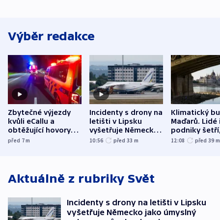
Výběr redakce
Zbytečné výjezdy
Incidenty s drony na
Klimatický b
kvůli eCallu a
letišti v Lipsku
Maďarů. Lidé 
obtěžující hovory
vyšetřuje Německo
podniky šetří
zdržují záchranáře
jako úmyslný pokus
omezuje se d
před 7
m
10:56
před 33
m
12:08
před 39
o způsobení
i svícení
exploze
Aktuálně z rubriky
Svět
Incidenty s drony na letišti v Lipsku
vyšetřuje Německo jako úmyslný