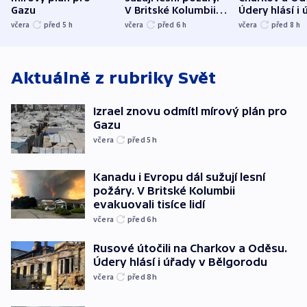
Gazu
V Britské Kolumbii
Údery hlásí i 
evakuovali tisíce lidí
Bělgorodu
včera
před 5
h
včera
před 6
h
včera
před 8
h
Aktuálně z rubriky
Svět
Izrael znovu odmítl mírový plán pro
Gazu
včera
před 5
h
Kanadu i Evropu dál sužují lesní
požáry. V Britské Kolumbii
evakuovali tisíce lidí
včera
před 6
h
Rusové útočili na Charkov a Oděsu.
Údery hlásí i úřady v Bělgorodu
včera
před 8
h