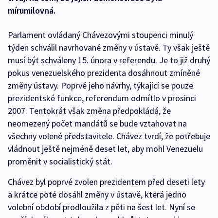
mírumilovná.
Parlament ovládaný Chávezovými stoupenci minulý
týden schválil navrhované změny v ústavě. Ty však ještě
musí být schváleny 15. února v referendu. Je to již druhý
pokus venezuelského prezidenta dosáhnout zmíněné
změny ústavy. Poprvé jeho návrhy, týkající se pouze
prezidentské funkce, referendum odmítlo v prosinci
2007. Tentokrát však změna předpokládá, že
neomezený počet mandátů se bude vztahovat na
všechny volené představitele. Chávez tvrdí, že potřebuje
vládnout ještě nejméně deset let, aby mohl Venezuelu
proměnit v socialistický stát.
Chávez byl poprvé zvolen prezidentem před deseti lety
a krátce poté dosáhl změny v ústavě, která jedno
volební období prodloužila z pěti na šest let. Nyní se