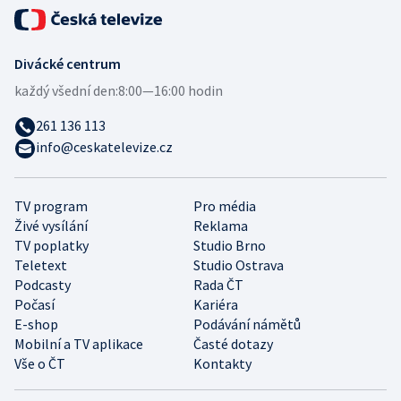
Divácké centrum
každý všední den:
8:00—16:00 hodin
261 136 113
info@ceskatelevize.cz
TV program
Pro média
Živé vysílání
Reklama
TV poplatky
Studio Brno
Teletext
Studio Ostrava
Podcasty
Rada ČT
Počasí
Kariéra
E-shop
Podávání námětů
Mobilní a TV aplikace
Časté dotazy
Vše o ČT
Kontakty