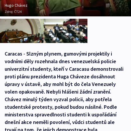
Hugo Chávez
Zdroj:
ČT24
Caracas - Slzným plynem, gumovými projektily i
vodními děly rozehnala dnes venezuelská policie
univerzitní studenty, kteří v Caracasu demonstrovali
proti plánu prezidenta Huga Cháveze dosáhnout
úpravy v ústavě, aby mohl být do čela Venezuely
volen opakovaně. Nebyli hlášeni žádní zranění.
Chávez minulý týden vyzval policii, aby potřela
studentské protesty, pokud budou násilné. Podle
ministerstva spravedlnosti studenti k uspořádání
dnešní akce neměli povolení, vůdci studentů ale
trvají na tom, že jejich demonstrace byla