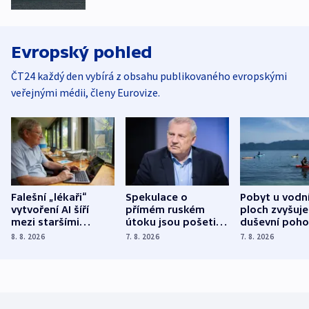
Evropský pohled
ČT24 každý den vybírá z obsahu publikovaného evropskými
veřejnými médii, členy Eurovize.
Falešní „lékaři“
Spekulace o
Pobyt u vodn
vytvoření AI šíří
přímém ruském
ploch zvyšuje
mezi staršími
útoku jsou pošetilé,
duševní poho
Poláky nebezpečné
míní estonský
ukázala
8. 8. 2026
7. 8. 2026
7. 8. 2026
zdravotní rady
bezpečnostní
mezinárodní 
expert