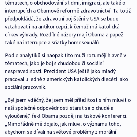
tématech, o obchodování s lidmi, imigraci, ale také o
interrupcích a Obamově reformě zdravotnictví. Ta totiž
předpokládá, že zdravotní pojištění v USA se bude
vztahovat i na antikoncepci, k čemuž má katolická
církev výhrady. Rozdílné názory mají Obama a papež
také na interrupce a sňatky homosexuálů.
Podle analytiků si naopak tito muži rozumějí hlavně v
tématech, jako je boj s chudobou či sociální
nespravedlností. Prezident USA ještě jako mladý
pracoval u jedné z amerických katolických diecézí jako
sociální pracovník.
„Byl jsem vděčný, že jsem měl příležitost s ním mluvit o
naší společné odpovědnosti starat se o chudé a
vyloučené,“ řekl Obama později na tiskové konferenci.
„Mimořádně mě dojalo, jak mluvil o významu toho,
abychom se dívali na světové problémy z morální