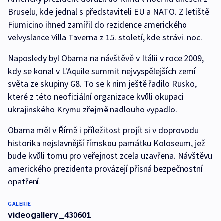
Bruselu, kde jednal s představiteli EU a NATO. Z letiště
Fiumicino ihned zamířil do rezidence amerického
velvyslance Villa Taverna z 15. století, kde strávil noc.
Naposledy byl Obama na návštěvě v Itálii v roce 2009,
kdy se konal v L'Aquile summit nejvyspělejších zemí
světa ze skupiny G8. To se k nim ještě řadilo Rusko,
které z této neoficiální organizace kvůli okupaci
ukrajinského Krymu zřejmě nadlouho vypadlo.
Obama měl v Římě i příležitost projít si v doprovodu
historika nejslavnější římskou památku Koloseum, jež
bude kvůli tomu pro veřejnost zcela uzavřena. Návštěvu
amerického prezidenta provázejí přísná bezpečnostní
opatření.
GALERIE
videogallery_430601