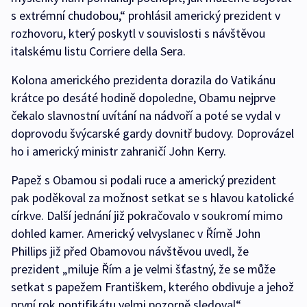
s extrémní chudobou,“ prohlásil americký prezident v
rozhovoru, který poskytl v souvislosti s návštěvou
italskému listu Corriere della Sera.
Kolona amerického prezidenta dorazila do Vatikánu
krátce po desáté hodině dopoledne, Obamu nejprve
čekalo slavnostní uvítání na nádvoří a poté se vydal v
doprovodu švýcarské gardy dovnitř budovy. Doprovázel
ho i americký ministr zahraničí John Kerry.
Papež s Obamou si podali ruce a americký prezident
pak poděkoval za možnost setkat se s hlavou katolické
církve. Další jednání již pokračovalo v soukromí mimo
dohled kamer. Americký velvyslanec v Římě John
Phillips již před Obamovou návštěvou uvedl, že
prezident „miluje Řím a je velmi šťastný, že se může
setkat s papežem Františkem, kterého obdivuje a jehož
první rok pontifikátu velmi pozorně sledoval“.