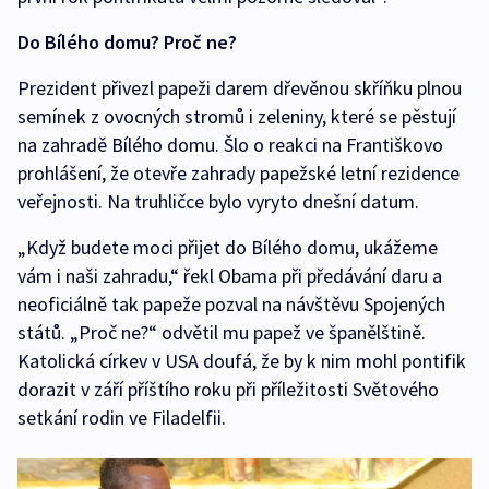
Do Bílého domu? Proč ne?
Prezident přivezl papeži darem dřevěnou skříňku plnou
semínek z ovocných stromů i zeleniny, které se pěstují
na zahradě Bílého domu. Šlo o reakci na Františkovo
prohlášení, že otevře zahrady papežské letní rezidence
veřejnosti. Na truhličce bylo vyryto dnešní datum.
„Když budete moci přijet do Bílého domu, ukážeme
vám i naši zahradu,“ řekl Obama při předávání daru a
neoficiálně tak papeže pozval na návštěvu Spojených
států. „Proč ne?“ odvětil mu papež ve španělštině.
Katolická církev v USA doufá, že by k nim mohl pontifik
dorazit v září příštího roku při příležitosti Světového
setkání rodin ve Filadelfii.