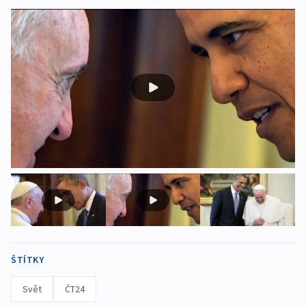
ŠTÍTKY
Svět
ČT24