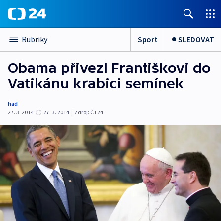
Sport
SLEDOVAT
Rubriky
Obama přivezl Františkovi do
Vatikánu krabici semínek
had
27. 3. 2014
27. 3. 2014
|
Zdroj:
ČT24