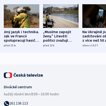
Jiný jazyk i technika.
„Musíme zapojit
Na Ukrajině j
Jak ve Francii
ženy.“ Litevští
zadržováni o
spolupracují hasiči z
politici zvažují
z více než 50 
různých zemí
dohodu o
Bojovali na s
před 15
m
před 23
h
včera v 14:37
demografii
Ruska
Divácké centrum
každý všední den:
8:00—16:00 hodin
261 136 113