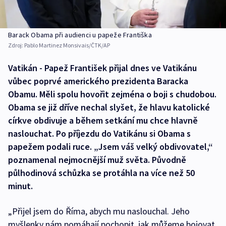
Barack Obama při audienci u papeže Františka
Zdroj:
Pablo Martinez Monsivais/ČTK/AP
Vatikán - Papež František přijal dnes ve Vatikánu
vůbec poprvé amerického prezidenta Baracka
Obamu. Měli spolu hovořit zejména o boji s chudobou.
Obama se již dříve nechal slyšet, že hlavu katolické
církve obdivuje a během setkání mu chce hlavně
naslouchat. Po příjezdu do Vatikánu si Obama s
papežem podali ruce. „Jsem váš velký obdivovatel,“
poznamenal nejmocnější muž světa. Původně
půlhodinová schůzka se protáhla na více než 50
minut.
„Přijel jsem do Říma, abych mu naslouchal. Jeho
myšlenky nám pomáhají pochopit, jak můžeme bojovat