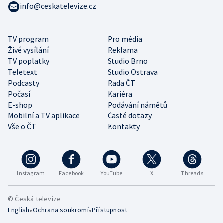
info@ceskatelevize.cz
TV program
Pro média
Živé vysílání
Reklama
TV poplatky
Studio Brno
Teletext
Studio Ostrava
Podcasty
Rada ČT
Počasí
Kariéra
E-shop
Podávání námětů
Mobilní a TV aplikace
Časté dotazy
Vše o ČT
Kontakty
Instagram
Facebook
YouTube
X
Threads
© Česká televize
•
•
English
Ochrana soukromí
Přístupnost