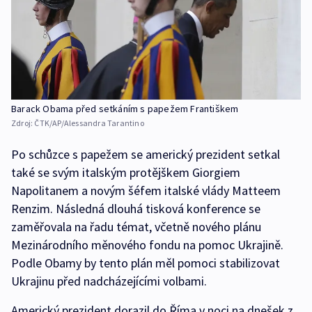
Barack Obama před setkáním s papežem Františkem
Zdroj:
ČTK/AP/Alessandra Tarantino
Po schůzce s papežem se americký prezident setkal
také se svým italským protějškem Giorgiem
Napolitanem a novým šéfem italské vlády Matteem
Renzim. Následná dlouhá tisková konference se
zaměřovala na řadu témat, včetně nového plánu
Mezinárodního měnového fondu na pomoc Ukrajině.
Podle Obamy by tento plán měl pomoci stabilizovat
Ukrajinu před nadcházejícími volbami.
Americký prezident dorazil do Říma v noci na dnešek z