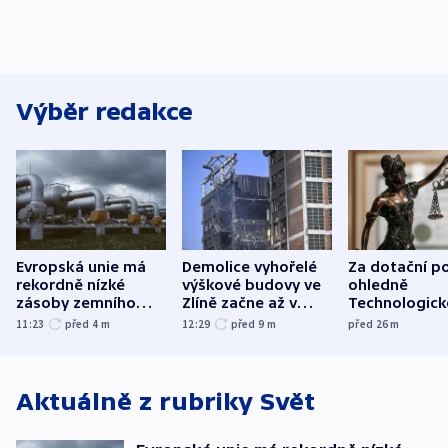
Výběr redakce
Evropská unie má
Demolice vyhořelé
Za dotační p
rekordně nízké
výškové budovy ve
ohledně
zásoby zemního
Zlíně začne až v
Technologic
plynu
následujících dnech
parku poslal
11:23
před 4
m
12:29
před 9
m
před 26
m
do vězení dv
Aktuálně z rubriky
Svět