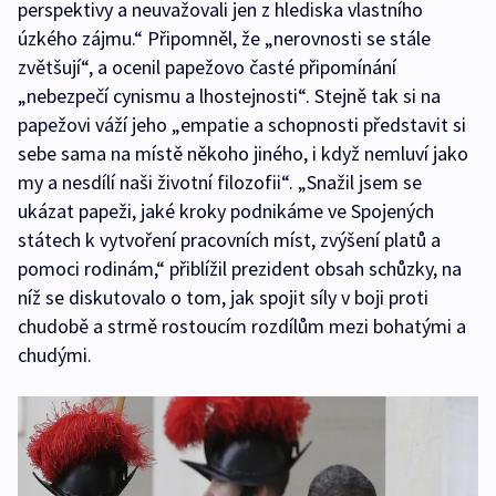
perspektivy a neuvažovali jen z hlediska vlastního
úzkého zájmu.“ Připomněl, že „nerovnosti se stále
zvětšují“, a ocenil papežovo časté připomínání
„nebezpečí cynismu a lhostejnosti“. Stejně tak si na
papežovi váží jeho „empatie a schopnosti představit si
sebe sama na místě někoho jiného, i když nemluví jako
my a nesdílí naši životní filozofii“. „Snažil jsem se
ukázat papeži, jaké kroky podnikáme ve Spojených
státech k vytvoření pracovních míst, zvýšení platů a
pomoci rodinám,“ přiblížil prezident obsah schůzky, na
níž se diskutovalo o tom, jak spojit síly v boji proti
chudobě a strmě rostoucím rozdílům mezi bohatými a
chudými.