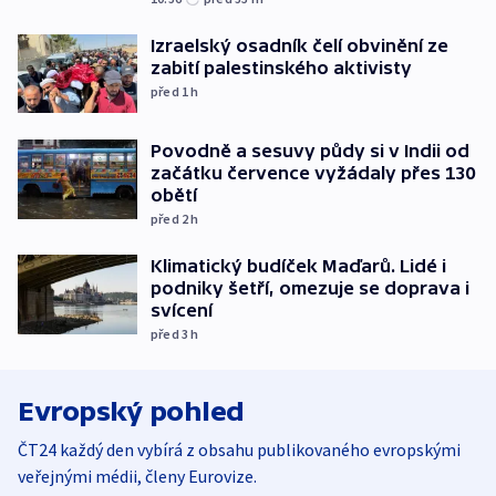
Izraelský osadník čelí obvinění ze
zabití palestinského aktivisty
před 1
h
Povodně a sesuvy půdy si v Indii od
začátku července vyžádaly přes 130
obětí
před 2
h
Klimatický budíček Maďarů. Lidé i
podniky šetří, omezuje se doprava i
svícení
před 3
h
Evropský pohled
ČT24 každý den vybírá z obsahu publikovaného evropskými
veřejnými médii, členy Eurovize.