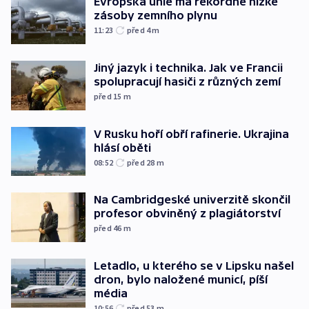
Evropská unie má rekordně nízké
zásoby zemního plynu
11:23
před 4
m
Jiný jazyk i technika. Jak ve Francii
spolupracují hasiči z různých zemí
před 15
m
V Rusku hoří obří rafinerie. Ukrajina
hlásí oběti
08:52
před 28
m
Na Cambridgeské univerzitě skončil
profesor obviněný z plagiátorství
před 46
m
Letadlo, u kterého se v Lipsku našel
dron, bylo naložené municí, píší
média
10:56
před 53
m