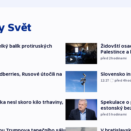
ky
Svět
elký balík protiruských
Židovští osa
Palestince a 
před 2
hodinami
Slovensko in
dberries, Rusové útočili na
12:27
před 4
ho
ska nesl skoro kilo trhaviny,
Spekulace o 
estonský be
před 5
hodinami
vbu Trumpova tanečního sálu
V bratislavsk