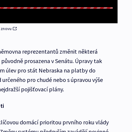
 znovu
Sněmovna reprezentantů změnit některá
a původně prosazena v Senátu. Úpravy tak
ním úlev pro stát Nebraska na platby do
 určeného pro chudé nebo s úpravou výše
jdražší pojišťovací plány.
ti
líčovou domácí prioritou prvního roku vlády
 Změny systému především zavádějí povinné