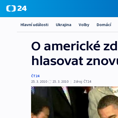
Hlavní události
Ukrajina
Volby
Domácí
O americké zd
hlasovat znov
ČT24
25. 3. 2010
25. 3. 2010
|
Zdroj:
ČT24