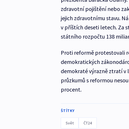
zdravotní pojištění nebo zak
jejich zdravotnímu stavu. Ná
v příštích deseti letech. Za
státního rozpočtu 138 miliar
Proti reformě protestovali re
demokratických zákonodárců.
demokraté výrazně ztratí v
průzkumů s reformou nesouhl
procent.
ŠTÍTKY
Svět
ČT24