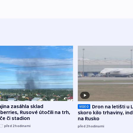
jina zasáhla sklad
Dron na letišti u 
VIDEO
berries, Rusové útočili na trh,
skoro kilo trhaviny, ind
če či stadion
na Rusko
před 2
hodinami
před 2
hodinami