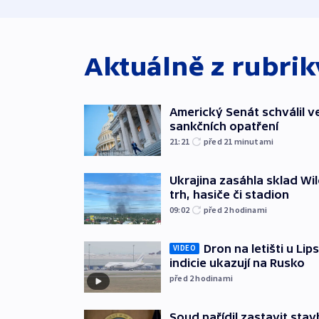
Aktuálně z rubri
Americký Senát schválil v
sankčních opatření
21:21
před 21
minutami
Ukrajina zasáhla sklad Wil
trh, hasiče či stadion
09:02
před 2
hodinami
Dron na letišti u Lip
VIDEO
indicie ukazují na Rusko
před 2
hodinami
Soud nařídil zastavit sta