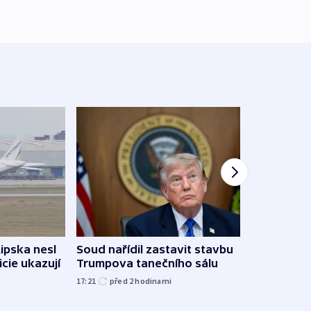
Žido
Lipska nesl
Soud nařídil zastavit stavbu
břehu
icie ukazují
Trumpova tanečního sálu
kriti
17:21
před 2
hodinami
před 2