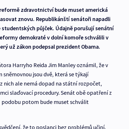
reformě zdravotnictví bude muset americká
sovat znovu. Republikánští senátoři napadli
e studentských půjček. Údajně porušují senátní
eformy demokraté v dolní komoře schválili v
úterý už zákon podepsal prezident Obama.
tora Harryho Reida Jim Manley oznámil, že v
 sněmovnou jsou dvě, která se týkají
z nich ale nemá dopad na státní rozpočet,
ámci slaďovací procedury. Senát obě opatření z
ou podobu potom bude muset schválit
svědčení, že to poslanci bez problémů učiní.