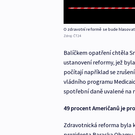
O zdravotní reformě se bude hlasovat
Zdroj:
ČT24
Balíčkem opatření chtěla 
ustanovení reformy, jež byl
počítají například se zruše
vládního programu Medicaid
spotřební daně uvalené na ne
49 procent Američanů je pro
Zdravotnická reforma byla k
prezidenta Baracka Obamy.