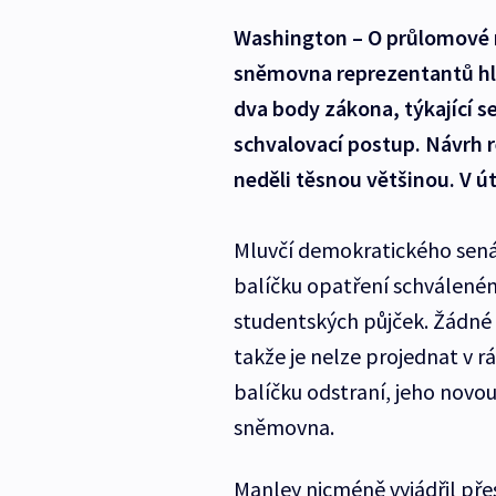
Washington – O průlomové 
sněmovna reprezentantů hla
dva body zákona, týkající s
schvalovací postup. Návrh r
neděli těsnou většinou. V 
Mluvčí demokratického sená
balíčku opatření schváleném
studentských půjček. Žádné 
takže je nelze projednat v r
balíčku odstraní, jeho nov
sněmovna.
Manley nicméně vyjádřil pře