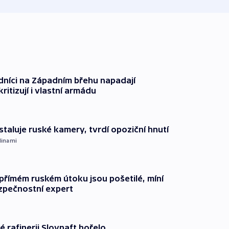
dníci na Západním břehu napadají
kritizují i vlastní armádu
staluje ruské kamery, tvrdí opoziční hnutí
dinami
přímém ruském útoku jsou pošetilé, míní
zpečnostní expert
é rafinerii Slovnaft hořelo