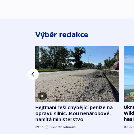
Výběr redakce
Ukra
Hejtmani řeší chybějící peníze na
Wild
opravu silnic. Jsou nenárokové,
hasi
namítá ministerstvo
09:02
09:15
před 2
hodinami