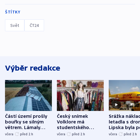
ŠTÍTKY
Svět
ČT24
Výběr redakce
Částí území prošly
Český snímek
Srážka nákla
bouřky se silným
Volklore má
letadla s dr
větrem. Lámaly
studentského
Lipska byla p
stromy a poničily
Oscara, zabojuje o
německého mi
včera
před 2
h
včera
před 2
h
včera
před 2
h
střechu
cenu za krátký film
hybridní útok