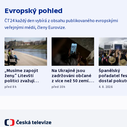
Evropský pohled
ČT24 každý den vybírá z obsahu publikovaného evropskými
veřejnými médii, členy Eurovize.
„Musíme zapojit
Na Ukrajině jsou
Španělský
ženy.“ Litevští
zadržováni občané
pořadatel fes
politici zvažují
z více než 50 zemí.
dostal pokut
dohodu o
Bojovali na straně
nekalé prakti
před 8
h
před 10
h
4. 8. 2026
demografii
Ruska