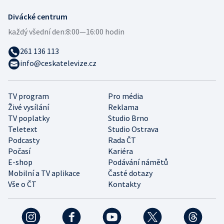
Divácké centrum
každý všední den:
8:00—16:00 hodin
261 136 113
info@ceskatelevize.cz
TV program
Pro média
Živé vysílání
Reklama
TV poplatky
Studio Brno
Teletext
Studio Ostrava
Podcasty
Rada ČT
Počasí
Kariéra
E-shop
Podávání námětů
Mobilní a TV aplikace
Časté dotazy
Vše o ČT
Kontakty