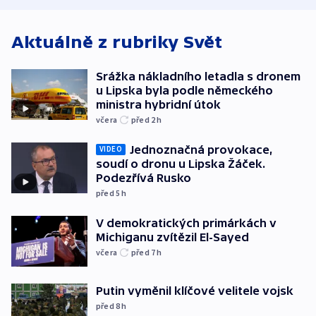
Aktuálně z rubriky
Svět
Srážka nákladního letadla s dronem
u Lipska byla podle německého
ministra hybridní útok
včera
před 2
h
Jednoznačná provokace,
VIDEO
soudí o dronu u Lipska Žáček.
Podezřívá Rusko
před 5
h
V demokratických primárkách v
Michiganu zvítězil El-Sayed
včera
před 7
h
Putin vyměnil klíčové velitele vojsk
před 8
h