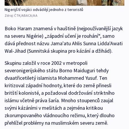
Nigerijští vojáci odvádějí jednoho z teroristů
Zdroj:
ČTK/ABACA/AA
Boko Haram znamená v hauštině (nejpoužívanější jazyk
na severu Nigérie) „západní učení je rouhání“, samo
dává přednost názvu Jama'atu Ahlis Sunna Lidda'Awati
Wal-Jihad (Sunnitská skupina pro kázání a džihád).
Skupinu založil v roce 2002 v metropoli
severonigerijského státu Borno Maiduguri tehdy
dvaatřicetiletý islamista Mohammed Yusuf. Ten
kritizoval západní hodnoty, které do země přinesli
britští kolonisté, a požadoval dodržování striktního
islámu včetně práva šaría. Mnoho stoupenců zaujal
svými kázáními v mešitách a zejména kritikou
zkorumpovaného vládnoucího režimu, který dlouho
přehlížel problémy na muslimském severu země.