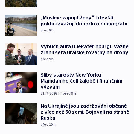
„Musíme zapojit ženy.“ Litevští
politici zvažují dohodu o demografii
před 8
h
Výbuch auta u Jekatěrinburgu vážně
zranil šéfa uralské továrny na drony
před 9
h
Sliby starosty New Yorku
Mamdaniho čelí žalobě i finančním
výzvám
31. 7. 2026
před 9
h
Na Ukrajině jsou zadržováni občané
z více než 50 zemí. Bojovali na straně
Ruska
před 10
h