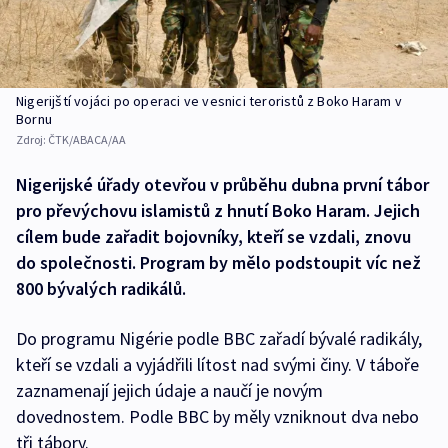
Nigerijští vojáci po operaci ve vesnici teroristů z Boko Haram v
Bornu
Zdroj:
ČTK/ABACA/AA
Nigerijské úřady otevřou v průběhu dubna první tábor
pro převýchovu islamistů z hnutí Boko Haram. Jejich
cílem bude zařadit bojovníky, kteří se vzdali, znovu
do společnosti. Program by mělo podstoupit víc než
800 bývalých radikálů.
Do programu Nigérie podle BBC zařadí bývalé radikály,
kteří se vzdali a vyjádřili lítost nad svými činy. V táboře
zaznamenají jejich údaje a naučí je novým
dovednostem. Podle BBC by měly vzniknout dva nebo
tři tábory.