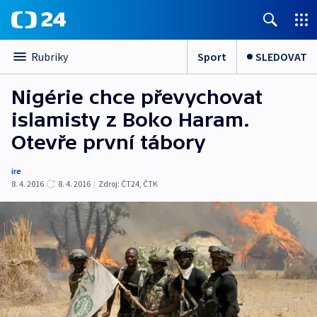
Sport
SLEDOVAT
Rubriky
Nigérie chce převychovat
islamisty z Boko Haram.
Otevře první tábory
ire
8. 4. 2016
8. 4. 2016
|
Zdroj:
ČT24, ČTK