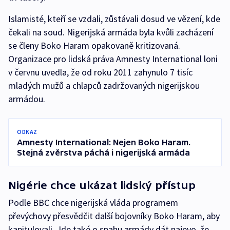
Islamisté, kteří se vzdali, zůstávali dosud ve vězení, kde
čekali na soud. Nigerijská armáda byla kvůli zacházení
se členy Boko Haram opakovaně kritizovaná.
Organizace pro lidská práva Amnesty International loni
v červnu uvedla, že od roku 2011 zahynulo 7 tisíc
mladých mužů a chlapců zadržovaných nigerijskou
armádou.
ODKAZ
Amnesty International: Nejen Boko Haram.
Stejná zvěrstva páchá i nigerijská armáda
Nigérie chce ukázat lidský přístup
Podle BBC chce nigerijská vláda programem
převýchovy přesvědčit další bojovníky Boko Haram, aby
kapitulovali. Jde také o snahu armády dát najevo, že