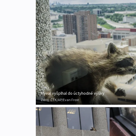
Mýval vyšplhal do úctyhodné výšky
Zdroj:
ČTK/AP/Evan Frost