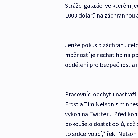
Strážci galaxie, ve kterém j
1000 dolarů na záchrannou a
Jenže pokus o záchranu celo
možností je nechat ho na pok
oddělení pro bezpečnost a i
Pracovníci odchytu nastražil
Frost a Tim Nelson z minne
výkon na Twitteru. Před kon
pokoušelo dostat dolů, což s
to srdcervoucí,“ řekl Nelson