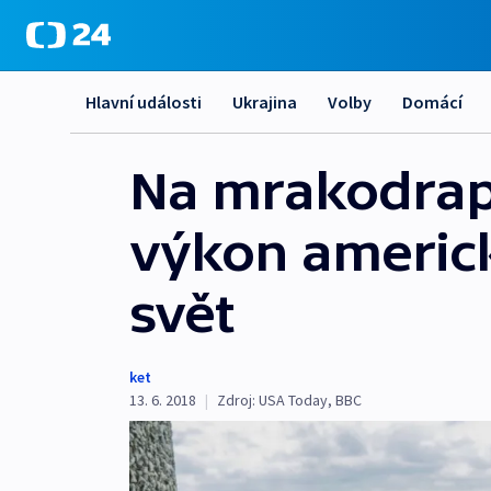
Hlavní události
Ukrajina
Volby
Domácí
Na mrakodrap
výkon americk
svět
ket
13. 6. 2018
|
Zdroj:
USA Today
,
BBC