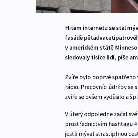
Hitem internetu se stal mýv
fasádě pětadvacetipatrové
v americkém státě Minnesota
sledovaly tisíce lidí, píše am
Zvíře bylo poprvé spatřeno 
rádio. Pracovníci údržby se
zvíře se ovšem vyděsilo a š
V úterý odpoledne začal svě
prostřednictvím hashtagu
#
jestli mýval strastiplnou ce