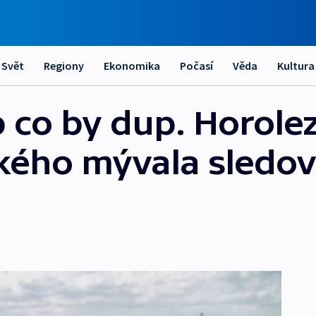
Svět
Regiony
Ekonomika
Počasí
Věda
Kultura
 co by dup. Horole
ého mývala sledova