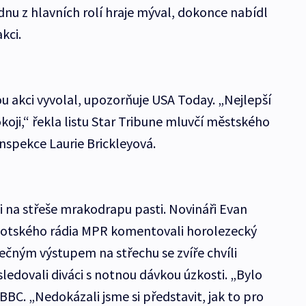
ednu z hlavních rolí hraje mýval, dokonce nabídl
kci.
u akci vyvolal, upozorňuje USA Today. „Nejlepší
oji,“ řekla listu Star Tribune mluvčí městského
nspekce Laurie Brickleyová.
i na střeše mrakodrapu pasti. Novináři Evan
sotského rádia MPR komentovali horolezecký
ečným výstupem na střechu se zvíře chvíli
ledovali diváci s notnou dávkou úzkosti. „Bylo
 BBC. „Nedokázali jsme si představit, jak to pro