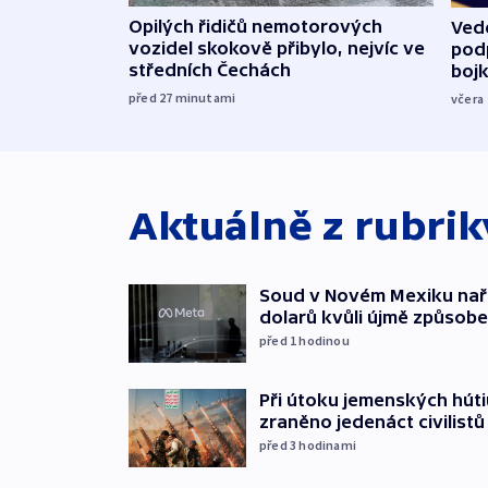
Opilých řidičů nemotorových
Vede
vozidel skokově přibylo, nejvíc ve
podp
středních Čechách
boj
před 27
minutami
včera
Aktuálně z rubri
Soud v Novém Mexiku naříd
dolarů kvůli újmě způsob
před 1
hodinou
Při útoku jemenských húti
zraněno jedenáct civilistů
před 3
hodinami