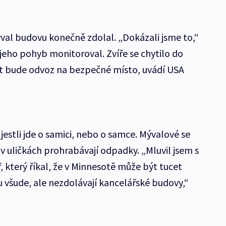
ýval budovu konečně zdolal. „Dokázali jsme to,“
 jeho pohyb monitoroval. Zvíře se chytilo do
at bude odvoz na bezpečné místo, uvádí USA
jestli jde o samici, nebo o samce. Mývalové se
 v uličkách prohrabávají odpadky. „Mluvil jsem s
 který říkal, že v Minnesotě může být tucet
u všude, ale nezdolávají kancelářské budovy,“