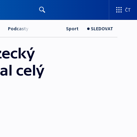
ČT
Podcasty
Sport
SLEDOVAT
zecký
l celý