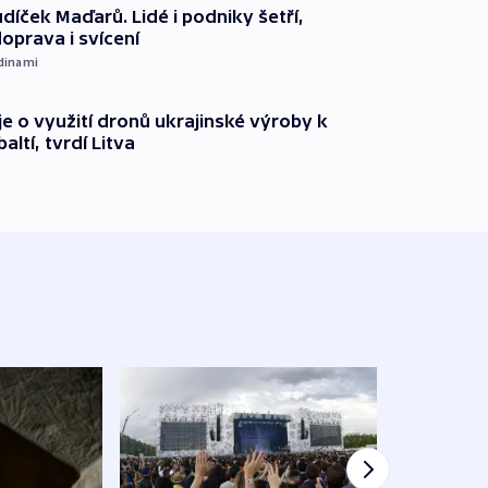
díček Maďarů. Lidé i podniky šetří,
oprava i svícení
dinami
e o využití dronů ukrajinské výroby k
ltí, tvrdí Litva