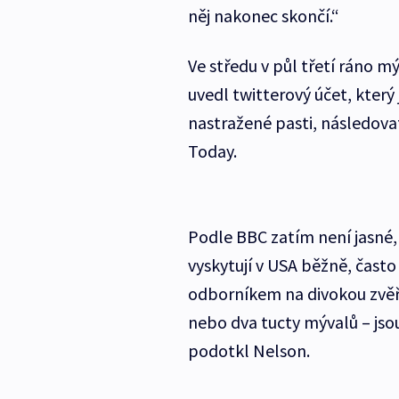
něj nakonec skončí.“
Ve středu v půl třetí ráno m
uvedl twitterový účet, který
nastražené pasti, následov
Today.
Podle BBC zatím není jasné, 
vyskytují v USA běžně, často
odborníkem na divokou zvěř,
nebo dva tucty mývalů – jso
podotkl Nelson.