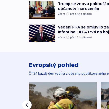
Trump se znovu pokouší 
občanství narozením
včera
před 4
hodinami
Vedení FIFA se omluvilo z
Infantina. UEFA trvá na bo
včera
před 7
hodinami
Evropský pohled
ČT24 každý den vybírá z obsahu publikovaného e