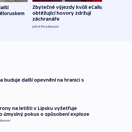
Zbytečné výjezdy kvůli eCallu a
alší
Incid
obtěžující hovory zdržují
Běloruskem
Lips
záchranáře
úmys
expl
před 9
hodinami
včera
a buduje další opevnění na hranici s
rony na letišti v Lipsku vyšetřuje
o úmyslný pokus o způsobení exploze
dinami