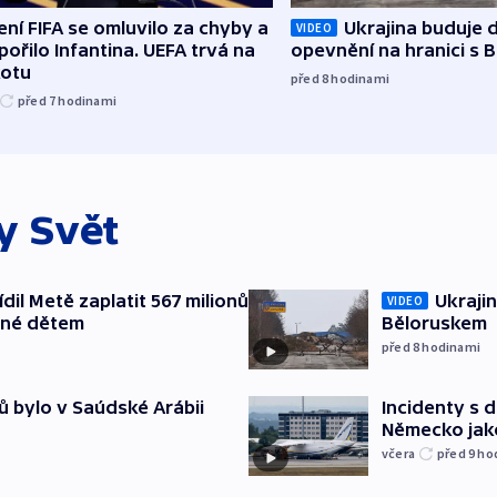
ní FIFA se omluvilo za chyby a
Ukrajina buduje d
VIDEO
ořilo Infantina. UEFA trvá na
opevnění na hranici s 
kotu
před 8
hodinami
před 7
hodinami
ky
Svět
il Metě zaplatit 567 milionů
Ukrajin
VIDEO
ené dětem
Běloruskem
před 8
hodinami
ů bylo v Saúdské Arábii
Incidenty s d
Německo jak
včera
před 9
ho