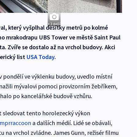
+ 3 další
al, který vyšplhal desítky metrů po kolmé
ho mrakodrapu UBS Tower ve městě Saint Paul
. Zvíře se dostalo až na vrchol budovy. Akci
erický list
USA Today
.
v pondělí ve výklenku budovy, uvedlo místní
 snažili mývalovi pomoci provizorním žebříkem,
plhalo po kancelářské budově vzhůru.
t sledovat tento horolezecký výkon
mprraccoon
a dalších médií. Lidé se obávali,
stu na vrchol zvládne. James Gunn, režisér filmu