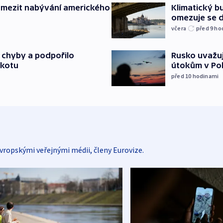
omezit nabývání amerického
Klimatický bu
omezuje se d
včera
před 9
ho
a chyby a podpořilo
Rusko uvažuj
jkotu
útokům v Poba
před 10
hodinami
vropskými veřejnými médii, členy Eurovize.