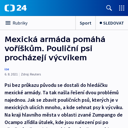
Sport
SLEDOVAT
Rubriky
Mexická armáda pomáhá
voříškům. Pouliční psi
procházejí výcvikem
ize
6. 8. 2021
|
Zdroj:
Reuters
Psi bez průkazu původu se dostali do hledáčku
mexické armády. Ta tak našla řešení dvou problémů
najednou. Jak se zbavit pouličních psů, kterých je v
mexických ulicích mnoho, a kde sehnat psy k výcviku.
Na kraji hlavního města v oblasti zvané Zumpango de
Ocampo zřídila útulek, kde jsou nalezení psi po