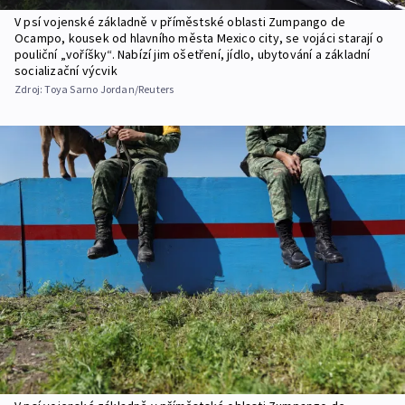
V psí vojenské základně v příměstské oblasti Zumpango de
Ocampo, kousek od hlavního města Mexico city, se vojáci starají o
pouliční „voříšky“. Nabízí jim ošetření, jídlo, ubytování a základní
socializační výcvik
Zdroj:
Toya Sarno Jordan/Reuters