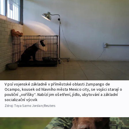
V psí vojenské základně v příměstské oblasti Zumpango de
Ocampo, kousek od hlavního města Mexico city, se vojáci starají o
pouliční „voříšky“. Nabízí jim ošetření, jídlo, ubytování a základní
socializační výcvik
Zdroj:
Toya Sarno Jordan/Reuters