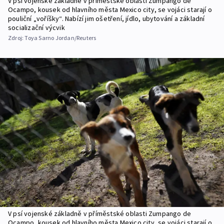
V psí vojenské základně v příměstské oblasti Zumpango de
Ocampo, kousek od hlavního města Mexico city, se vojáci starají o
pouliční „voříšky“. Nabízí jim ošetření, jídlo, ubytování a základní
socializační výcvik
Zdroj:
Toya Sarno Jordan/Reuters
V psí vojenské základně v příměstské oblasti Zumpango de
Ocampo, kousek od hlavního města Mexico city, se vojáci starají o