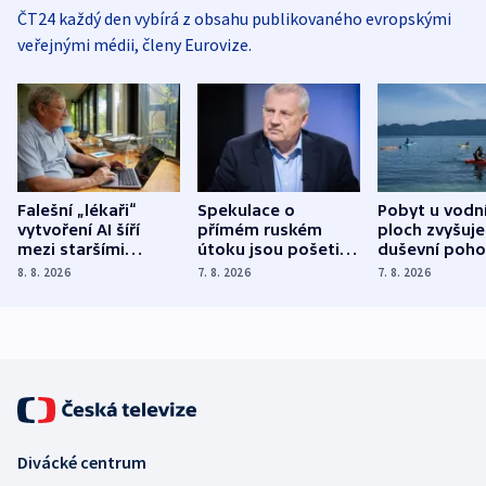
ČT24 každý den vybírá z obsahu publikovaného evropskými
veřejnými médii, členy Eurovize.
Falešní „lékaři“
Spekulace o
Pobyt u vodn
vytvoření AI šíří
přímém ruském
ploch zvyšuje
mezi staršími
útoku jsou pošetilé,
duševní poho
Poláky nebezpečné
míní estonský
ukázala
8. 8. 2026
7. 8. 2026
7. 8. 2026
zdravotní rady
bezpečnostní
mezinárodní 
expert
Divácké centrum