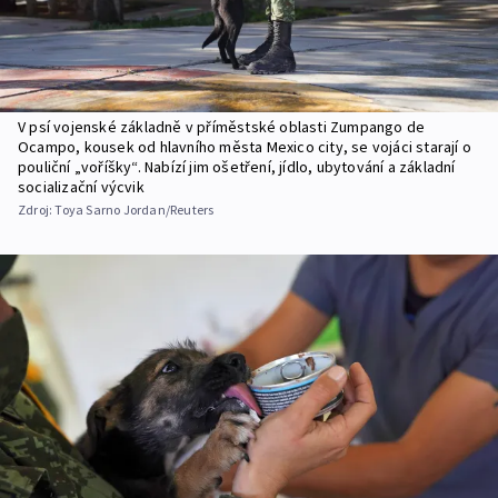
V psí vojenské základně v příměstské oblasti Zumpango de
Ocampo, kousek od hlavního města Mexico city, se vojáci starají o
pouliční „voříšky“. Nabízí jim ošetření, jídlo, ubytování a základní
socializační výcvik
Zdroj:
Toya Sarno Jordan/Reuters