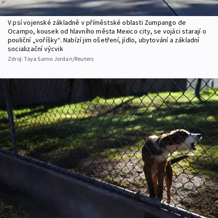
V psí vojenské základně v příměstské oblasti Zumpango de
Ocampo, kousek od hlavního města Mexico city, se vojáci starají o
pouliční „voříšky“. Nabízí jim ošetření, jídlo, ubytování a základní
socializační výcvik
Zdroj:
Toya Sarno Jordan/Reuters