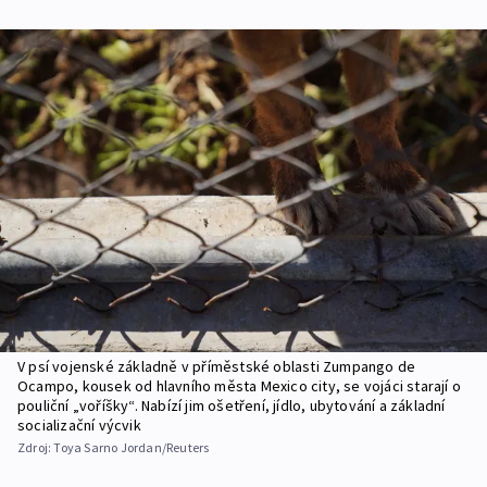
V psí vojenské základně v příměstské oblasti Zumpango de
Ocampo, kousek od hlavního města Mexico city, se vojáci starají o
pouliční „voříšky“. Nabízí jim ošetření, jídlo, ubytování a základní
socializační výcvik
Zdroj:
Toya Sarno Jordan/Reuters