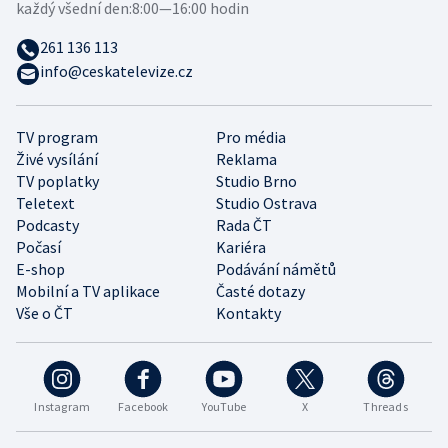
každý všední den:
8:00—16:00 hodin
261 136 113
info@ceskatelevize.cz
TV program
Pro média
Živé vysílání
Reklama
TV poplatky
Studio Brno
Teletext
Studio Ostrava
Podcasty
Rada ČT
Počasí
Kariéra
E-shop
Podávání námětů
Mobilní a TV aplikace
Časté dotazy
Vše o ČT
Kontakty
Instagram
Facebook
YouTube
X
Threads