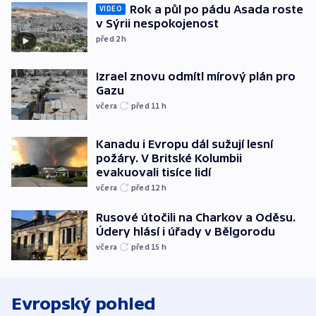
Rok a půl po pádu Asada roste
VIDEO
v Sýrii nespokojenost
před 2
h
Izrael znovu odmítl mírový plán pro
Gazu
včera
před 11
h
Kanadu i Evropu dál sužují lesní
požáry. V Britské Kolumbii
evakuovali tisíce lidí
včera
před 12
h
Rusové útočili na Charkov a Oděsu.
Údery hlásí i úřady v Bělgorodu
včera
před 15
h
Evropský pohled