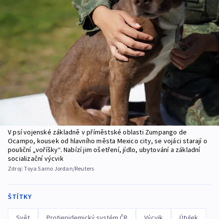
V psí vojenské základně v příměstské oblasti Zumpango de
Ocampo, kousek od hlavního města Mexico city, se vojáci starají o
pouliční „voříšky“. Nabízí jim ošetření, jídlo, ubytování a základní
socializační výcvik
Zdroj:
Toya Sarno Jordan/Reuters
ŠTÍTKY
Svět
Protiepidemický systém ČR
Výcvik
Útulek