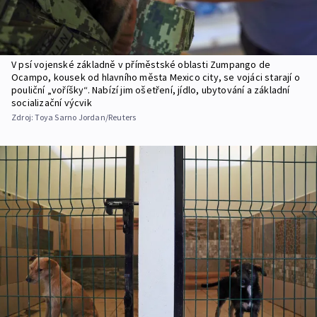
V psí vojenské základně v příměstské oblasti Zumpango de
Ocampo, kousek od hlavního města Mexico city, se vojáci starají o
pouliční „voříšky“. Nabízí jim ošetření, jídlo, ubytování a základní
socializační výcvik
Zdroj:
Toya Sarno Jordan/Reuters