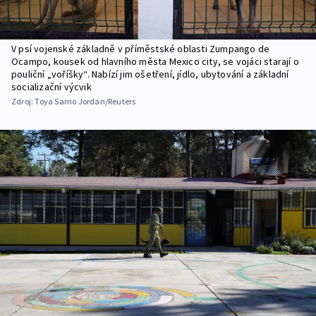
V psí vojenské základně v příměstské oblasti Zumpango de
Ocampo, kousek od hlavního města Mexico city, se vojáci starají o
pouliční „voříšky“. Nabízí jim ošetření, jídlo, ubytování a základní
socializační výcvik
Zdroj:
Toya Sarno Jordan/Reuters