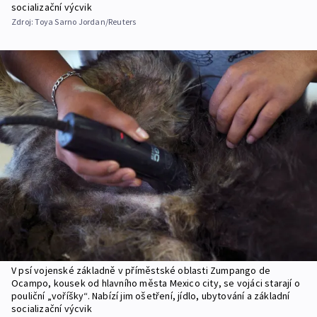
socializační výcvik
Zdroj:
Toya Sarno Jordan/Reuters
V psí vojenské základně v příměstské oblasti Zumpango de
Ocampo, kousek od hlavního města Mexico city, se vojáci starají o
pouliční „voříšky“. Nabízí jim ošetření, jídlo, ubytování a základní
socializační výcvik