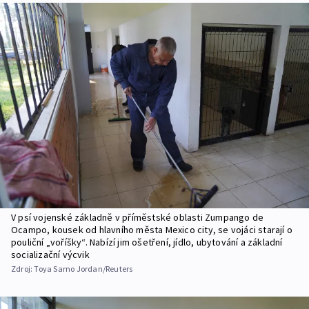
V psí vojenské základně v příměstské oblasti Zumpango de
Ocampo, kousek od hlavního města Mexico city, se vojáci starají o
pouliční „voříšky“. Nabízí jim ošetření, jídlo, ubytování a základní
socializační výcvik
Zdroj:
Toya Sarno Jordan/Reuters