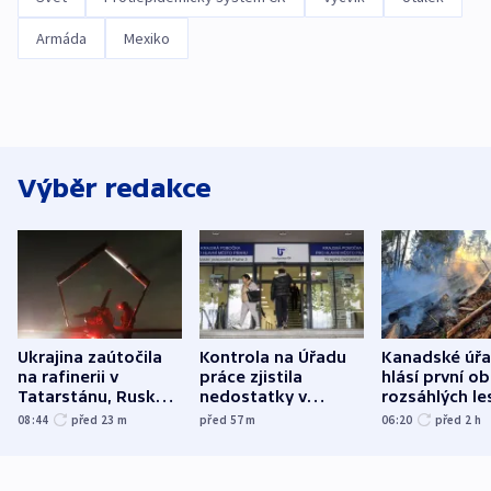
Armáda
Mexiko
Výběr redakce
Ukrajina zaútočila
Kontrola na Úřadu
Kanadské úř
na rafinerii v
práce zjistila
hlásí první o
Tatarstánu, Rusko
nedostatky v
rozsáhlých le
udeřilo na Sumy a
účetnictví za 5,6
požárů
08:44
před 23
m
před 57
m
06:20
před 2
h
Oděsu
miliardy