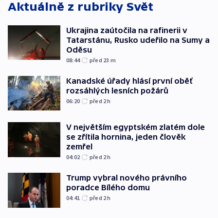
Aktuálně z rubriky
Svět
Ukrajina zaútočila na rafinerii v
Tatarstánu, Rusko udeřilo na Sumy a
Oděsu
08:44
před 23
m
Kanadské úřady hlásí první oběť
rozsáhlých lesních požárů
06:20
před 2
h
V největším egyptském zlatém dole
se zřítila hornina, jeden člověk
zemřel
04:02
před 2
h
Trump vybral nového právního
poradce Bílého domu
04:41
před 2
h