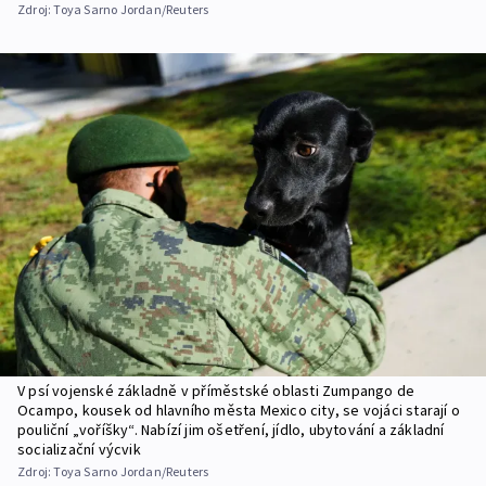
Zdroj:
Toya Sarno Jordan/Reuters
V psí vojenské základně v příměstské oblasti Zumpango de
Ocampo, kousek od hlavního města Mexico city, se vojáci starají o
pouliční „voříšky“. Nabízí jim ošetření, jídlo, ubytování a základní
socializační výcvik
Zdroj:
Toya Sarno Jordan/Reuters