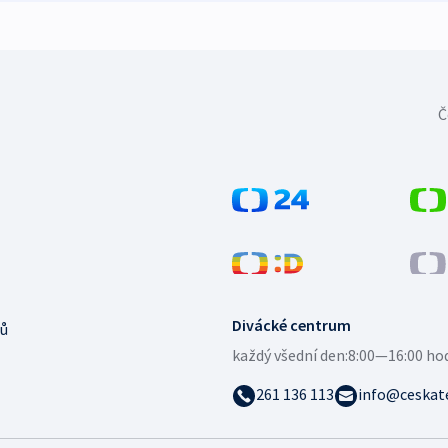
Č
Divácké centrum
ů
každý všední den:
8:00—16:00 ho
261 136 113
info@ceskate