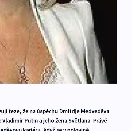
jevují teze, že na úspěchu Dmitrije Medveděva
é: Vladimir Putin a jeho žena Světlana. Právě
eděvovu kariéru, když se v polovině