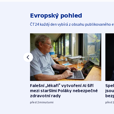
Evropský pohled
ČT24 každý den vybírá z obsahu publikovaného e
Falešní „lékaři“ vytvoření AI šíří
Spe
mezi staršími Poláky nebezpečné
jsou
zdravotní rady
bez
před 2
minutami
před 