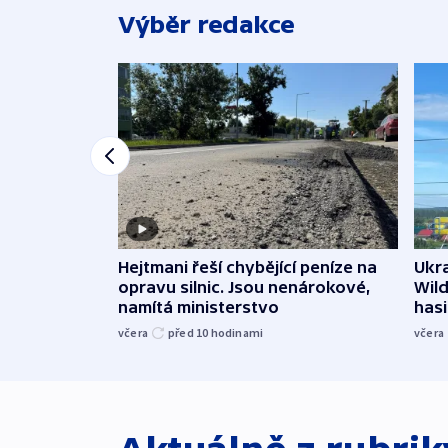
Výběr redakce
Ukra
Hejtmani řeší chybějící peníze na
Wild
opravu silnic. Jsou nenárokové,
hasi
namítá ministerstvo
včera
včera
před 10
hodinami