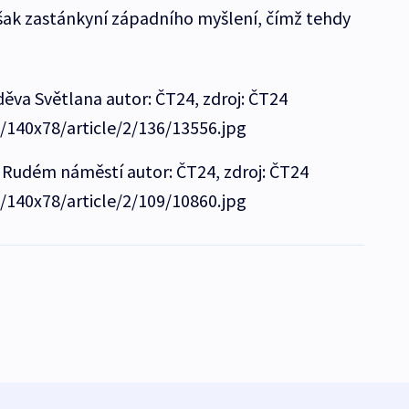
šak zastánkyní západního myšlení, čímž tehdy
ěva Světlana autor: ČT24, zdroj: ČT24
e/140x78/article/2/136/13556.jpg
 Rudém náměstí autor: ČT24, zdroj: ČT24
e/140x78/article/2/109/10860.jpg