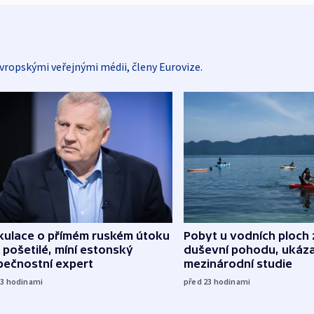
vropskými veřejnými médii, členy Eurovize.
kulace o přímém ruském útoku
Pobyt u vodních ploch 
 pošetilé, míní estonský
duševní pohodu, ukáza
pečnostní expert
mezinárodní studie
13
hodinami
před 23
hodinami