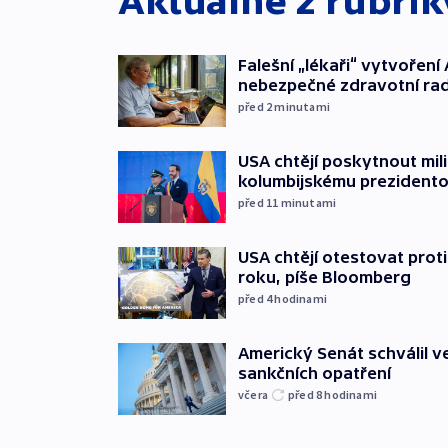
Aktuálně z rubri
Falešní „lékaři“ vytvoření 
nebezpečné zdravotní ra
před 2
minutami
USA chtějí poskytnout mi
kolumbijskému prezidento
před 11
minutami
USA chtějí otestovat prot
roku, píše Bloomberg
před 4
hodinami
Americký Senát schválil v
sankčních opatření
včera
před 8
hodinami