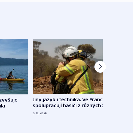
Jiný jazyk i technika. Ve Francii
zvyšuje
„Musí
spolupracují hasiči z různých zemí
la
polit
demo
6. 8. 2026
5. 8. 20