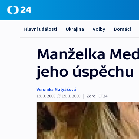
Hlavní události
Ukrajina
Volby
Domácí
Manželka Medv
jeho úspěchu
Veronika Matyášová
19. 3. 2008
19. 3. 2008
|
Zdroj:
ČT24