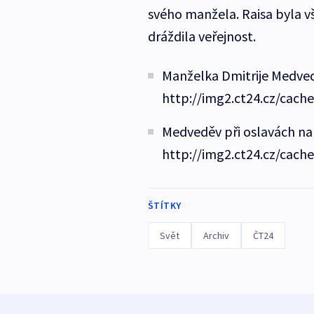
svého manžela. Raisa byla v
dráždila veřejnost.
Manželka Dmitrije Medved
http://img2.ct24.cz/cach
Medveděv při oslavách na
http://img2.ct24.cz/cach
ŠTÍTKY
Svět
Archiv
ČT24