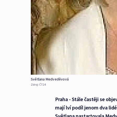
Světlana Medveděvová
Zdroj:
ČT24
Praha - Stále častěji se ob
mají lví podíl jenom dva lid
Světlana nastartovala Medv