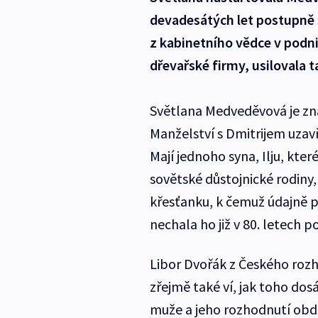
devadesátých let postupně 
z kabinetního vědce v podni
dřevařské firmy, usilovala t
Světlana Medveděvová je zn
Manželství s Dmitrijem uzavř
Mají jednoho syna, Ilju, kte
sovětské důstojnické rodiny
křesťanku, k čemuž údajně 
nechala ho již v 80. letech po
Libor Dvořák z Českého rozhla
zřejmě také ví, jak toho dos
muže a jeho rozhodnutí obdo