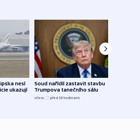
Žido
Lipska nesl
Soud nařídil zastavit stavbu
břehu
icie ukazují
Trumpova tanečního sálu
kriti
včera
před 10
hodinami
před 1