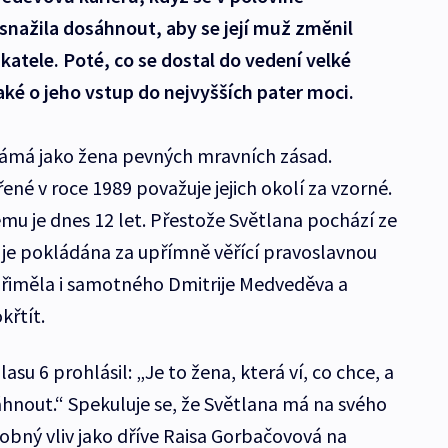
snažila dosáhnout, aby se její muž změnil
katele. Poté, co se dostal do vedení velké
aké o jeho vstup do nejvyšších pater moci.
ámá jako žena pevných mravních zásad.
ené v roce 1989 považuje jejich okolí za vzorné.
rému je dnes 12 let. Přestože Světlana pochází ze
, je pokládána za upřímně věřící pravoslavnou
přiměla i samotného Dmitrije Medveděva a
křtít.
su 6 prohlásil: „Je to žena, která ví, co chce, a
áhnout.“ Spekuluje se, že Světlana má na svého
bný vliv jako dříve Raisa Gorbačovová na