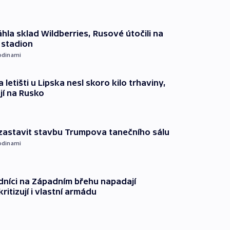
hla sklad Wildberries, Rusové útočili na
i stadion
odinami
 letišti u Lipska nesl skoro kilo trhaviny,
jí na Rusko
 zastavit stavbu Trumpova tanečního sálu
odinami
dníci na Západním břehu napadají
kritizují i vlastní armádu