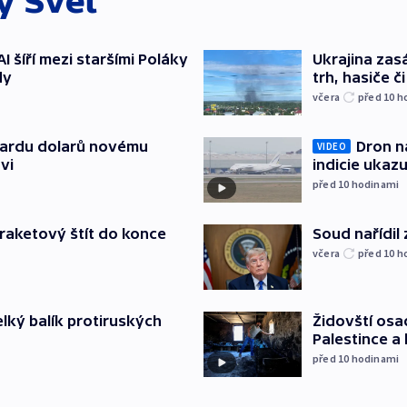
ky
Svět
AI šíří mezi staršími Poláky
Ukrajina zasá
dy
trh, hasiče č
včera
před 10
h
Dron na
liardu dolarů novému
VIDEO
indicie ukazu
vi
před 10
hodinami
Soud nařídil
iraketový štít do konce
včera
před 10
h
Židovští osa
elký balík protiruských
Palestince a 
před 10
hodinami