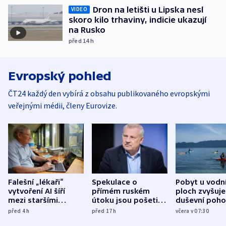
Dron na letišti u Lipska nesl
VIDEO
skoro kilo trhaviny, indicie ukazují
na Rusko
před 14
h
Evropský pohled
ČT24 každý den vybírá z obsahu publikovaného evropskými
veřejnými médii, členy Eurovize.
Falešní „lékaři“
Spekulace o
Pobyt u vodn
vytvoření AI šíří
přímém ruském
ploch zvyšuje
mezi staršími
útoku jsou pošetilé,
duševní poho
Poláky nebezpečné
míní estonský
ukázala
před 4
h
před 17
h
včera v 07:30
zdravotní rady
bezpečnostní
mezinárodní 