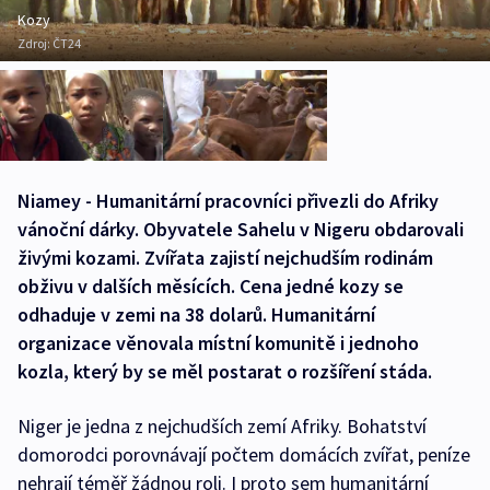
Kozy
Zdroj:
ČT24
Niamey - Humanitární pracovníci přivezli do Afriky
vánoční dárky. Obyvatele Sahelu v Nigeru obdarovali
živými kozami. Zvířata zajistí nejchudším rodinám
obživu v dalších měsících. Cena jedné kozy se
odhaduje v zemi na 38 dolarů. Humanitární
organizace věnovala místní komunitě i jednoho
kozla, který by se měl postarat o rozšíření stáda.
Niger je jedna z nejchudších zemí Afriky. Bohatství
domorodci porovnávají počtem domácích zvířat, peníze
nehrají téměř žádnou roli. I proto sem humanitární