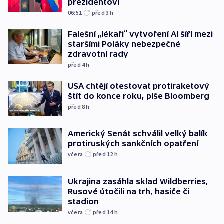
prezidentovi
06:51
před 3
h
Falešní „lékaři“ vytvoření AI šíří mezi
staršími Poláky nebezpečné
zdravotní rady
před 4
h
USA chtějí otestovat protiraketový
štít do konce roku, píše Bloomberg
před 8
h
Americký Senát schválil velký balík
protiruských sankčních opatření
včera
před 12
h
Ukrajina zasáhla sklad Wildberries,
Rusové útočili na trh, hasiče či
stadion
včera
před 14
h