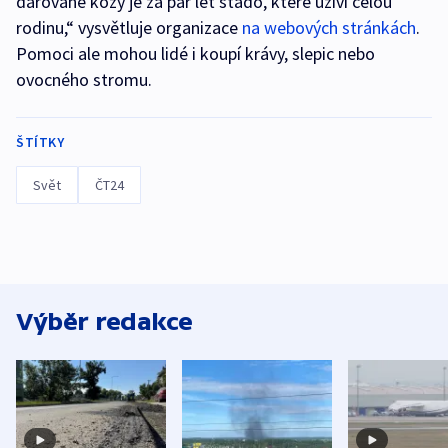
darované kozy je za pár let stádo, které uživí celou
rodinu,“ vysvětluje organizace
na webových stránkách
.
Pomoci ale mohou lidé i koupí krávy, slepic nebo
ovocného stromu.
ŠTÍTKY
Svět
ČT24
Výběr redakce