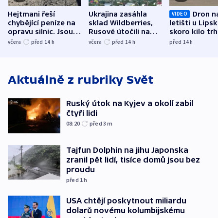
Hejtmani řeší
Ukrajina zasáhla
Dron n
VIDEO
chybějící peníze na
sklad Wildberries,
letišti u Lips
opravu silnic. Jsou
Rusové útočili na
skoro kilo trh
nenárokové, namítá
trh, hasiče či
indicie ukazuj
včera
před 14
h
včera
před 14
h
před 14
h
ministerstvo
stadion
Rusko
Aktuálně z rubriky
Svět
Ruský útok na Kyjev a okolí zabil
čtyři lidi
08:20
před 3
m
Tajfun Dolphin na jihu Japonska
zranil pět lidí, tisíce domů jsou bez
proudu
před 1
h
USA chtějí poskytnout miliardu
dolarů novému kolumbijskému