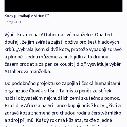
Kozy pomáhají v Africe
Zdroj:
ČT24
Výběr koz nechal Attaher na své manželce. Oba teď
doufají, že jim zvířata zajistí obživu pro šest hladových
krků. „Vybrala jsem si dvě kozy, protože vypadají zdravě
a plodně. Jednu můžeme zabít k jídlu a tu druhou
časem prodat a za peníze koupit jídlo,“ vysvětluje výběr
Attaherova manželka.
Do podobného projektu se zapojila i česká humanitární
organizace Člověk v tísni. Ta místo peněz ze sbírek
nabízí obyvatelům nejchudších zemí skutečnou pomoc.
Pro lidi v Africe a na Srí Lance kupují právě kozy. „Živá a
zdravá koza znamená pro chudou rodinu čerstvé mléko
a zdroj příjmů. Každý rok má kůzlata, takže z jedné