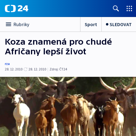
Sport
SLEDOVAT
Rubriky
Koza znamená pro chudé
Afričany lepší život
rza
28. 12. 2010
28. 12. 2010
|
Zdroj:
ČT24