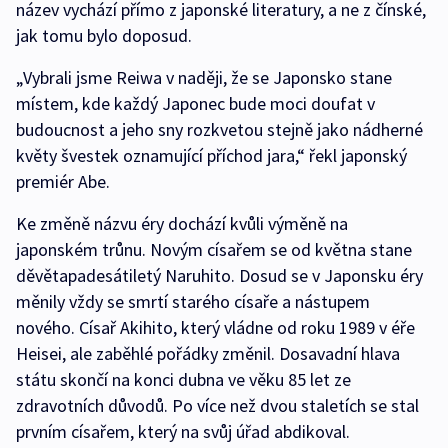
název vychází přímo z japonské literatury, a ne z čínské,
jak tomu bylo doposud.
„Vybrali jsme Reiwa v naději, že se Japonsko stane
místem, kde každý Japonec bude moci doufat v
budoucnost a jeho sny rozkvetou stejně jako nádherné
květy švestek oznamující příchod jara,“ řekl japonský
premiér Abe.
Ke změně názvu éry dochází kvůli výměně na
japonském trůnu. Novým císařem se od května stane
děvětapadesátiletý Naruhito. Dosud se v Japonsku éry
měnily vždy se smrtí starého císaře a nástupem
nového. Císař Akihito, který vládne od roku 1989 v éře
Heisei, ale zaběhlé pořádky změnil. Dosavadní hlava
státu skončí na konci dubna ve věku 85 let ze
zdravotních důvodů. Po více než dvou staletích se stal
prvním císařem, který na svůj úřad abdikoval.