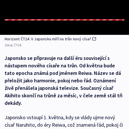
Horizont ČT24: V Japonsku míří na trůn nový císař
Zdroj:
ČT24
Japonsko se připravuje na další éru související s
nástupem nového císaře na trůn. Od května bude
tato epocha známá pod jménem Reiwa. Název se dá
přeložit jako harmonie, pokoj nebo řád. Oznámení
živě přenášela japonská televize. Současný císař
Akihito skončí na trůně za měsíc, v čele země stál tři
dekády.
Japonsko vstoupí 1. května, kdy se vlády ujme nový
císař Naruhito, do éry Reiwa, což znamená řád, pokoj či