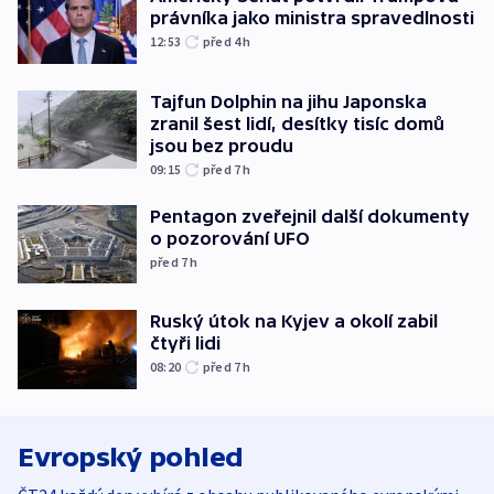
právníka jako ministra spravedlnosti
12:53
před 4
h
Tajfun Dolphin na jihu Japonska
zranil šest lidí, desítky tisíc domů
jsou bez proudu
09:15
před 7
h
Pentagon zveřejnil další dokumenty
o pozorování UFO
před 7
h
Ruský útok na Kyjev a okolí zabil
čtyři lidi
08:20
před 7
h
Evropský pohled