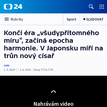
Sport
SLEDOVAT
Rubriky
Končí éra „všudypřítomného
míru“, začíná epocha
harmonie. V Japonsku míří na
trůn nový císař
mkk
1. 4. 2019
1. 4. 2019
|
Zdroj:
ČT24
,
ČTK
Nahrávám video