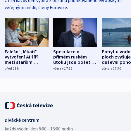
ČT24 každý den vybírá z obsahu publikovaného evropskými
veřejnými médii, členy Eurovize.
Falešní „lékaři“
Spekulace o
Pobyt u vodn
vytvoření AI šíří
přímém ruském
ploch zvyšuje
mezi staršími
útoku jsou pošetilé,
duševní poho
Poláky nebezpečné
míní estonský
ukázala
před 11
h
včera v 17:11
včera v 07:30
zdravotní rady
bezpečnostní
mezinárodní 
expert
Divácké centrum
každý všední den:
8:00—16:00 hodin