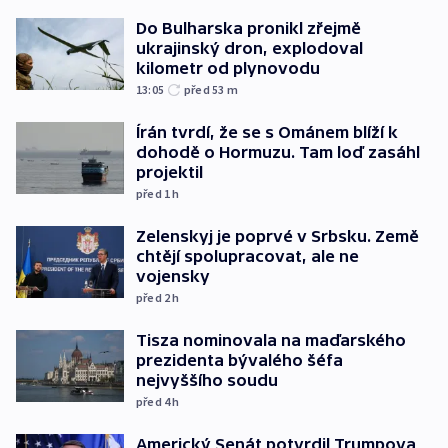
Do Bulharska pronikl zřejmě
ukrajinský dron, explodoval
kilometr od plynovodu
13:05
před 53
m
Írán tvrdí, že se s Ománem blíží k
dohodě o Hormuzu. Tam loď zasáhl
projektil
před 1
h
Zelenskyj je poprvé v Srbsku. Země
chtějí spolupracovat, ale ne
vojensky
před 2
h
Tisza nominovala na maďarského
prezidenta bývalého šéfa
nejvyššího soudu
před 4
h
Americký Senát potvrdil Trumpova