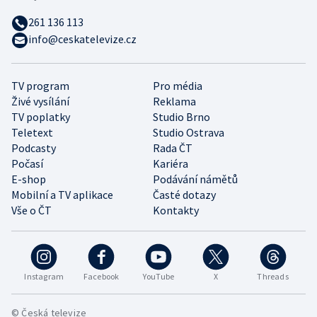
261 136 113
info@ceskatelevize.cz
TV program
Pro média
Živé vysílání
Reklama
TV poplatky
Studio Brno
Teletext
Studio Ostrava
Podcasty
Rada ČT
Počasí
Kariéra
E-shop
Podávání námětů
Mobilní a TV aplikace
Časté dotazy
Vše o ČT
Kontakty
Instagram
Facebook
YouTube
X
Threads
© Česká televize