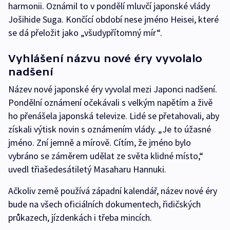
harmonii. Oznámil to v pondělí mluvčí japonské vlády
Jošihide Suga. Končící období nese jméno Heisei, které
se dá přeložit jako „všudypřítomný mír“.
Vyhlášení názvu nové éry vyvolalo
nadšení
Název nové japonské éry vyvolal mezi Japonci nadšení.
Pondělní oznámení očekávali s velkým napětím a živě
ho přenášela japonská televize. Lidé se přetahovali, aby
získali výtisk novin s oznámením vlády. „Je to úžasné
jméno. Zní jemně a mírově. Cítím, že jméno bylo
vybráno se záměrem udělat ze světa klidné místo,“
uvedl třiašedesátiletý Masaharu Hannuki.
Ačkoliv země používá západní kalendář, název nové éry
bude na všech oficiálních dokumentech, řidičských
průkazech, jízdenkách i třeba mincích.