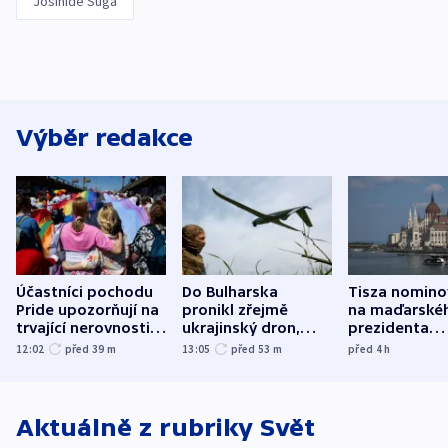
Jošihide Suga
Výběr redakce
Účastníci pochodu
Do Bulharska
Tisza nomino
Pride upozorňují na
pronikl zřejmě
na maďarské
trvající nerovnosti i
ukrajinský dron,
prezidenta
společenskou
explodoval kilometr
bývalého šéf
12:02
před 39
m
13:05
před 53
m
před 4
h
atmosféru
od plynovodu
nejvyššího s
Aktuálně z rubriky
Svět